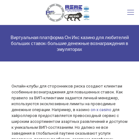
Виртуальная платформа Он Икс казино для любителей
больших ставок: большие денежные вознаграждения в
эмуляторах
Онлайн-клубы для сторонников риска создают клиентам
особенные вознаграджения для повышенных ставок. Как
правило за ВИП-клиентами задается личный менеджер,
используются эксклюзивные лимиты на проводимые
денежные операции. Например, в казино
on-x casino
для
хайроллеров предоставляется превосходный сервис с
широким ассортиментом азартных развлечений и доступом
к уникальным ВИП-состязаниям. Но далеко не все
заведения в глобальной паутине оказывают услуги