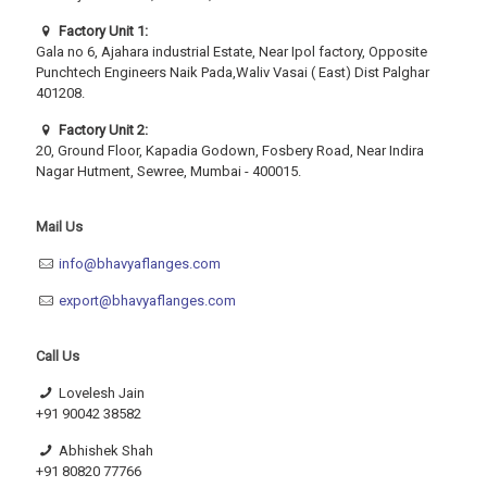
Factory Unit 1:
Gala no 6, Ajahara industrial Estate, Near Ipol factory, Opposite
Punchtech Engineers Naik Pada,Waliv Vasai ( East) Dist Palghar
401208.
Factory Unit 2:
20, Ground Floor, Kapadia Godown, Fosbery Road, Near Indira
Nagar Hutment, Sewree, Mumbai - 400015.
Mail Us
info@bhavyaflanges.com
export@bhavyaflanges.com
Call Us
Lovelesh Jain
+91 90042 38582
Abhishek Shah
+91 80820 77766