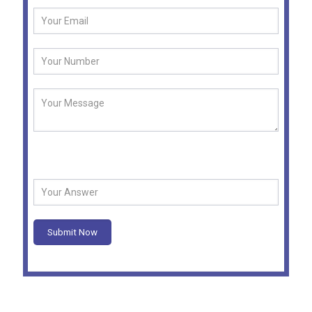
Security Question -
What is 4 + 2 ?
Submit Now