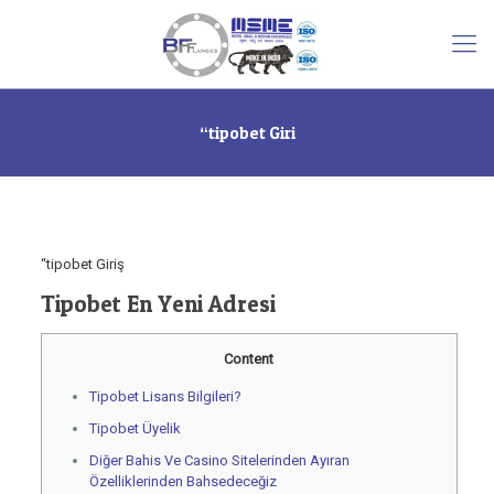
“tipobet Giri
“tipobet Giriş
Tipobet En Yeni Adresi
Content
Tipobet Lisans Bilgileri?
Tipobet Üyelik
Diğer Bahis Ve Casino Sitelerinden Ayıran
Özelliklerinden Bahsedeceğiz