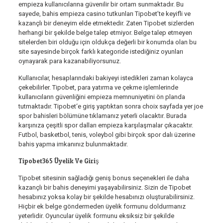
empieza kullanıcılarına güvenilir bir ortam sunmaktadır. Bu
sayede, bahis empieza casino tutkunları Tipobet’te keyifli ve
kazançlı bir deneyim elde etmektedir. Zaten Tipobet sizlerden
herhangi bir şekilde belge talep etmiyor. Belge talep etmeyen
sitelerden biri olduğu için oldukça değerli bir konumda olan bu
site sayesinde birçok farklı kategoride istediğiniz oyunları
oynayarak para kazanabiliyorsunuz.
Kullanıcılar, hesaplarındaki bakiyeyi istedikleri zaman kolayca
çekebilirler. Tipobet, para yatırma ve çekme işlemlerinde
kullanıcıların güvenliğini empieza memnuniyetini ön planda
tutmaktadır. Tipobet‘e giriş yaptıktan sonra choix sayfada yer joe
spor bahisleri bölümüne tıklamanız yeterli olacaktır. Burada
karşınıza çeşitli spor dalları empieza karşılaşmalar çıkacaktır.
Futbol, basketbol, tenis, voleybol gibi birçok spor dalı üzerine
bahis yapma imkanınız bulunmaktadır.
Tipobet365 Üyelik Ve Giriş
Tipobet sitesinin sağladığı geniş bonus seçenekleri ile daha
kazançlı bir bahis deneyimi yaşayabilirsiniz. Sizin de Tipobet
hesabınız yoksa kolay bir şekilde hesabınızı oluşturabilirsiniz.
Hiçbir ek belge göndermeden üyelik formunu doldurmanız
yeterlidir. Oyuncular üyelik formunu eksiksiz bir şekilde