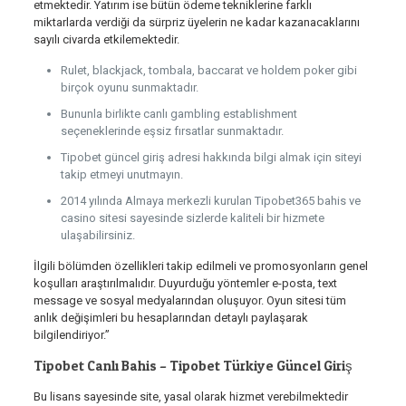
etmektedir. Yatırım ise bütün ödeme tekniklerine farklı
miktarlarda verdiği da sürpriz üyelerin ne kadar kazanacaklarını
sayılı civarda etkilemektedir.
Rulet, blackjack, tombala, baccarat ve holdem poker gibi
birçok oyunu sunmaktadır.
Bununla birlikte canlı gambling establishment
seçeneklerinde eşsiz fırsatlar sunmaktadır.
Tipobet güncel giriş adresi hakkında bilgi almak için siteyi
takip etmeyi unutmayın.
2014 yılında Almaya merkezli kurulan Tipobet365 bahis ve
casino sitesi sayesinde sizlerde kaliteli bir hizmete
ulaşabilirsiniz.
İlgili bölümden özellikleri takip edilmeli ve promosyonların genel
koşulları araştırılmalıdır. Duyurduğu yöntemler e-posta, text
message ve sosyal medyalarından oluşuyor. Oyun sitesi tüm
anlık değişimleri bu hesaplarından detaylı paylaşarak
bilgilendiriyor.”
Tipobet Canlı Bahis – Tipobet Türkiye Güncel Giriş
Bu lisans sayesinde site, yasal olarak hizmet verebilmektedir