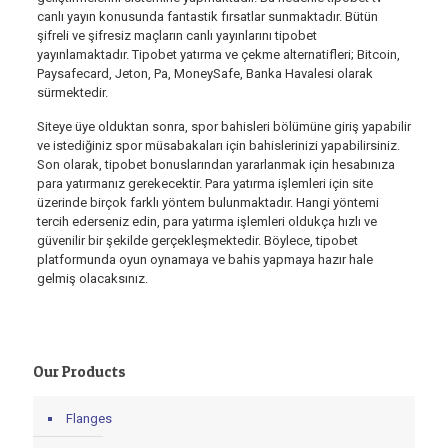
canlı yayın konusunda fantastik fırsatlar sunmaktadır. Bütün
şifreli ve şifresiz maçların canlı yayınlarını tipobet
yayınlamaktadır. Tipobet yatırma ve çekme alternatifleri; Bitcoin,
Paysafecard, Jeton, Pa, MoneySafe, Banka Havalesi olarak
sürmektedir.
Siteye üye olduktan sonra, spor bahisleri bölümüne giriş yapabilir
ve istediğiniz spor müsabakaları için bahislerinizi yapabilirsiniz.
Son olarak, tipobet bonuslarından yararlanmak için hesabınıza
para yatırmanız gerekecektir. Para yatırma işlemleri için site
üzerinde birçok farklı yöntem bulunmaktadır. Hangi yöntemi
tercih ederseniz edin, para yatırma işlemleri oldukça hızlı ve
güvenilir bir şekilde gerçekleşmektedir. Böylece, tipobet
platformunda oyun oynamaya ve bahis yapmaya hazır hale
gelmiş olacaksınız.
Our Products
Flanges