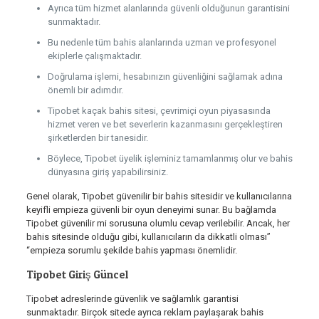
Ayrıca tüm hizmet alanlarında güvenli olduğunun garantisini
sunmaktadır.
Bu nedenle tüm bahis alanlarında uzman ve profesyonel
ekiplerle çalışmaktadır.
Doğrulama işlemi, hesabınızın güvenliğini sağlamak adına
önemli bir adımdır.
Tipobet kaçak bahis sitesi, çevrimiçi oyun piyasasında
hizmet veren ve bet severlerin kazanmasını gerçekleştiren
şirketlerden bir tanesidir.
Böylece, Tipobet üyelik işleminiz tamamlanmış olur ve bahis
dünyasına giriş yapabilirsiniz.
Genel olarak, Tipobet güvenilir bir bahis sitesidir ve kullanıcılarına
keyifli empieza güvenli bir oyun deneyimi sunar. Bu bağlamda
Tipobet güvenilir mi sorusuna olumlu cevap verilebilir. Ancak, her
bahis sitesinde olduğu gibi, kullanıcıların da dikkatli olması”
“empieza sorumlu şekilde bahis yapması önemlidir.
Tipobet Giriş Güncel
Tipobet adreslerinde güvenlik ve sağlamlık garantisi
sunmaktadır. Birçok sitede ayrıca reklam paylaşarak bahis