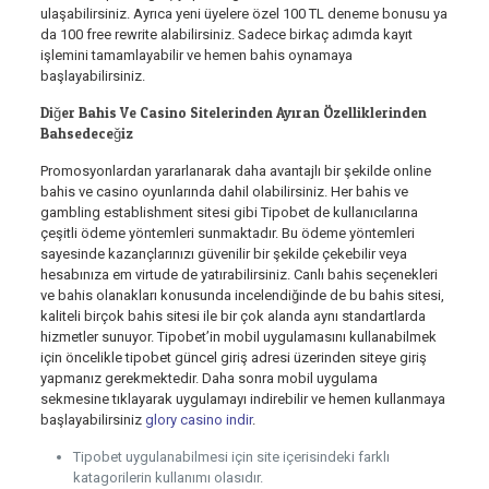
ulaşabilirsiniz. Ayrıca yeni üyelere özel 100 TL deneme bonusu ya
da 100 free rewrite alabilirsiniz. Sadece birkaç adımda kayıt
işlemini tamamlayabilir ve hemen bahis oynamaya
başlayabilirsiniz.
Diğer Bahis Ve Casino Sitelerinden Ayıran Özelliklerinden
Bahsedeceğiz
Promosyonlardan yararlanarak daha avantajlı bir şekilde online
bahis ve casino oyunlarında dahil olabilirsiniz. Her bahis ve
gambling establishment sitesi gibi Tipobet de kullanıcılarına
çeşitli ödeme yöntemleri sunmaktadır. Bu ödeme yöntemleri
sayesinde kazançlarınızı güvenilir bir şekilde çekebilir veya
hesabınıza em virtude de yatırabilirsiniz. Canlı bahis seçenekleri
ve bahis olanakları konusunda incelendiğinde de bu bahis sitesi,
kaliteli birçok bahis sitesi ile bir çok alanda aynı standartlarda
hizmetler sunuyor. Tipobet’in mobil uygulamasını kullanabilmek
için öncelikle tipobet güncel giriş adresi üzerinden siteye giriş
yapmanız gerekmektedir. Daha sonra mobil uygulama
sekmesine tıklayarak uygulamayı indirebilir ve hemen kullanmaya
başlayabilirsiniz
glory casino indir
.
Tipobet uygulanabilmesi için site içerisindeki farklı
katagorilerin kullanımı olasıdır.