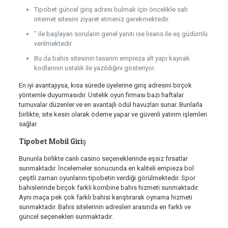
Tipobet güncel giriş adresi bulmak için öncelikle sah
internet sitesini ziyaret etmeniz gerekmektedir.
” ile başlayan soruların genel yanıtı ise lisans ile eş güdümlü
verilmektedir.
Bu da bahis sitesinin tasarım empieza alt yapı kaynak
kodlarının ustalık ile yazıldığını gösteriyor.
En iyi avantajıysa, kısa sürede üyelerine giriş adresini birçok
yöntemle duyurmasıdır. Üstelik oyun firması bazı haftalar
turnuvalar düzenler ve en avantajlı ödül havuzları sunar. Bunlarla
birlikte, site kesin olarak ödeme yapar ve güvenli yatırım işlemleri
sağlar.
Tipobet Mobil Giriş
Bununla birlikte canlı casino seçeneklerinde eşsiz fırsatlar
sunmaktadır. İncelemeler sonucunda en kaliteli empieza bol
çeşitli zaman oyunlarını tipobetin verdiği görülmektedir. Spor
bahislerinde birçok farklı kombine bahis hizmeti sunmaktadır.
Aynı maça pek çok farklı bahisi karıştırarak oynama hizmeti
sunmaktadır. Bahis sitelerinin adresleri arasında en farklı ve
güncel seçenekleri sunmaktadır.