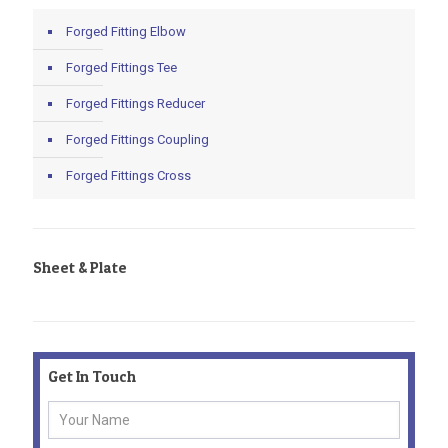
Forged Fitting Elbow
Forged Fittings Tee
Forged Fittings Reducer
Forged Fittings Coupling
Forged Fittings Cross
Sheet & Plate
Get In Touch