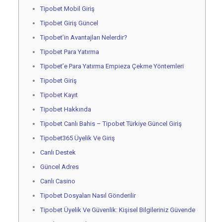
Tipobet Mobil Giriş
Tipobet Giriş Güncel
Tipobet’in Avantajları Nelerdir?
Tipobet Para Yatırma
Tipobet’e Para Yatırma Empieza Çekme Yöntemleri
Tipobet Giriş
Tipobet Kayıt
Tipobet Hakkında
Tipobet Canlı Bahis – Tipobet Türkiye Güncel Giriş
Tipobet365 Üyelik Ve Giriş
Canlı Destek
Güncel Adres
Canlı Casino
Tipobet Dosyaları Nasıl Gönderilir
Tipobet Üyelik Ve Güvenlik: Kişisel Bilgileriniz Güvende