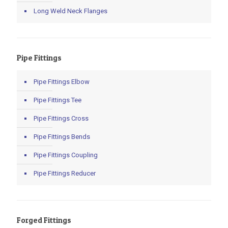
Long Weld Neck Flanges
Pipe Fittings
Pipe Fittings Elbow
Pipe Fittings Tee
Pipe Fittings Cross
Pipe Fittings Bends
Pipe Fittings Coupling
Pipe Fittings Reducer
Forged Fittings