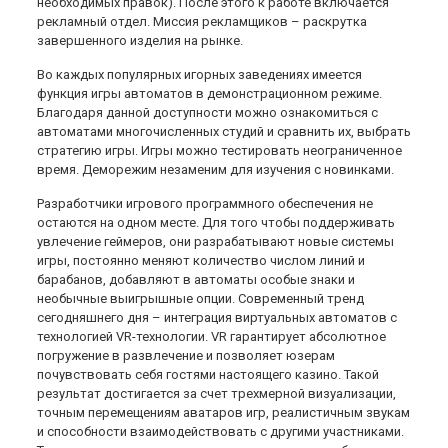
необходимых правок). После этого к работе включается
рекламный отдел. Миссия рекламщиков – раскрутка
завершенного изделия на рынке.
Во каждых популярных игорных заведениях имеется
функция игры автоматов в демонстрационном режиме.
Благодаря данной доступности можно ознакомиться с
автоматами многочисленных студий и сравнить их, выбрать
стратегию игры. Игры можно тестировать неограниченное
время. Деморежим незаменим для изучения с новинками.
Разработчики игрового программного обеспечения не
остаются на одном месте. Для того чтобы поддерживать
увлечение геймеров, они разрабатывают новые системы
игры, постоянно меняют количество числом линий и
барабанов, добавляют в автоматы особые знаки и
необычные выигрышные опции. Современный тренд
сегодняшнего дня – интеграция виртуальных автоматов с
технологией VR-технологии. VR гарантирует абсолютное
погружение в развлечение и позволяет юзерам
почувствовать себя гостями настоящего казино. Такой
результат достигается за счет трехмерной визуализации,
точным перемещениям аватаров игр, реалистичным звукам
и способности взаимодействовать с другими участниками.