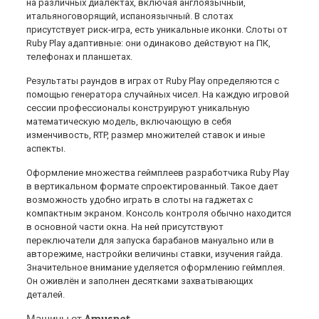
на различных диалектах, включая англоязычный,
итальяноговорящий, испаноязычный. В слотах
присутствует риск-игра, есть уникальные иконки. Слоты от
Ruby Play адаптивные: они одинаково действуют на ПК,
телефонах и планшетах.
Результаты раундов в играх от Ruby Play определяются с
помощью генератора случайных чисел. На каждую игровой
сессии профессионалы конструируют уникальную
математическую модель, включающую в себя
изменчивость, RTP, размер множителей ставок и иные
аспекты.
Оформление множества геймплеев разработчика Ruby Play
в вертикальном формате спроектированный. Такое дает
возможность удобно играть в слоты на гаджетах с
компактным экраном. Консоль контроля обычно находится
в основной части окна. На ней присутствуют
переключатели для запуска барабанов мануально или в
авторежиме, настройки величины ставки, изучения гайда.
Значительное внимание уделяется оформлению геймплея.
Он оживлён и заполнен десятками захватывающих
деталей.
Машины от Amusnet