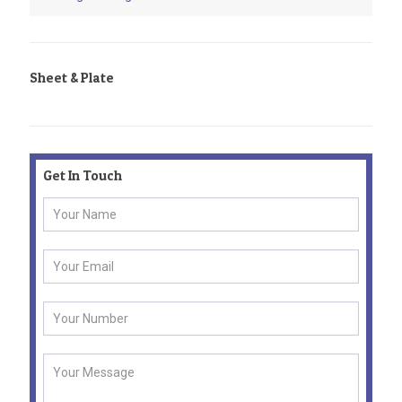
Sheet & Plate
Get In Touch