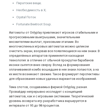
Пиратские вещи;
Необходимость в X;
Crystal Поток
Fortunate Beetroot Soup.
Автоматы от Onlyplay привлекают игроков стабильными и
прогрессивными выигрышами, значительными
множителями выплат, призовыми этапами. Во
многочисленных игровых автоматах можно целиком
очистить экран, взорвав все появляющиеся на нем знаки. В
определённых аппаратов применяется каскадная
технология: в отличие от обычной прокрутки барабанов
иконки сыпятся вниз сверху. Вслед за формирования
оплачиваемой комбо вошедшие в нее знаки лопаются, а на
их месте возникают свежие. Такое формирует перспективы
для образования новых удачных вариантов изображений.
Тема слотов, создаваемых фирмой Onlyplay, разная.
Провайдер непрерывно исследует с концепцией
автоматов, как и с игровыми системами. Теоретический
уровень возврата игр разработчика варьируется в
интервале от 95 до 98 процентов.