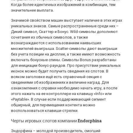
Когда более идентичных изображений в комбинации, тем
значительнее выплата.
Значимой свойством машин выступает наличие в этих играх
уникальных знаков. Самые распространенные среди них –
Дикий символ, Скаттер и Бонус. Wild-символы дополняют
сочетания из обычных символов, а также
вознаграждаются с использованием наивысших
множителей выигрыша. Scatter-символы дают выигрыши
без учета позиции на дисплее, а также имеют возможность
включать бонусные спины. Символы Bonus разработаны
для инициации бонус-раундов. Про присутствии уникальных
иконок можно будет получить сведения из слотов. В
всяком заголовке ещё есть справочный секция с
сведениями об изображениях и величине наград. Для
ознакомления с справки необходимо начать игру, а после
этого нажать на ее контроллере на клавишу «Info» или
«Paytable». В случае если поддерживающий сегмент
обширный, для перемещения контента можно
воспользоваться клавиши-стрелки.
Черты игровых слотов компании Endorphina
Эндорфина – молодой производитель, смогший