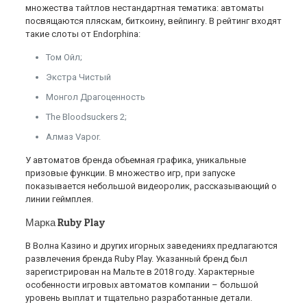
множества тайтлов нестандартная тематика: автоматы
посвящаются пляскам, биткоину, вейпингу. В рейтинг входят
такие слоты от Endorphina:
Том Ойл;
Экстра Чистый
Монгол Драгоценность
The Bloodsuckers 2;
Алмаз Vapor.
У автоматов бренда объемная графика, уникальные
призовые функции. В множество игр, при запуске
показывается небольшой видеоролик, рассказывающий о
линии геймплея.
Марка Ruby Play
В Волна Казино и других игорных заведениях предлагаются
развлечения бренда Ruby Play. Указанный бренд был
зарегистрирован на Мальте в 2018 году. Характерные
особенности игровых автоматов компании – большой
уровень выплат и тщательно разработанные детали.