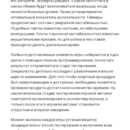
его алгоритм. Эксперты решают, с какой частотой и в
каком объеме будут выплачиваться выигрыши, когда
начнутся бонусные уровни. Также устанавливается
оптимальный показатель волатильности. Геймеры
предпочитают слотам с умеренной нестабильностью.
Подобные тайтлы известны частыми, но небольшими
выигрышами. Слоты с высокой нестабильностью известны
внушительными призами, но для успеха в них ставки
приходится делать длительное время.
Любые подготовленные элементы игры собираются в одно
целое с помощью языков программирования, после чего
результат отправляется в отдел тестирования.
Специалисты детально исследуют развлечение и вносят
идеи по изменениям. Для того чтобы азартный процедура
был захватывающим и доступным, необходимо посвятить
проверке продукта достаточное количество времени. На
заключительном стадии тестирования игровой автомат
советуется проанализировать коллективу игроков, и
только после этого игровой автомат становится
открытым в игорном заведении.
Момент выпуска каждой игры устанавливается
предварительно (после тестирования и включения всех