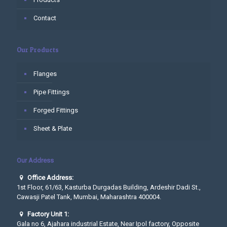
Contact
Our Products
Flanges
Pipe Fittings
Forged Fittings
Sheet & Plate
Our Address
Office Address:
1st Floor, 61/63, Kasturba Durgadas Building, Ardeshir Dadi St.,
Cawasji Patel Tank, Mumbai, Maharashtra 400004.
Factory Unit 1:
Gala no 6, Ajahara industrial Estate, Near Ipol factory, Opposite