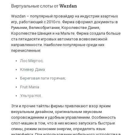
Виртуальные слоты от Wazdan
Wazdan – популярный провайдер на индустрии азартных
игр, работающий с 2010-го. Фирма оформил документы в
Румынии, Великобритании, Королевстве Дания,
Королевстве Швеция и на Мальте. Фирма создала больше
ста пятидесяти игровых автоматов всевозможной
направленности. Наиболее популярные среди них
перечисленные:
Лос Мёртос;
Клевер Дама
Береговая пати горячая;
Fruit Mania
Ультра Hot.
Эти и прочие тайтлы фирмы привлекают взор ярким
визуальным дизайном, оригинальным звуковым
сопровождением и удобным управлением. Особенность
слот-машин в том, что в них можно запускать быстрые
спины, режим экономии энергии, определять язык
интерфейса. При использовании мобильного устройства в