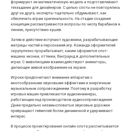
формируют ее математическую модель и подготавливают
техзадание для дизайнеров. С целью слоты не повторялись
друг на друга, эксперты тщательно обдумывают, как
обеспечить играм оригинальность. На стадии создания
концепции рассматриваются вопросы по числу барабанов и
линеек, присутствию кушев.
Затем в действие вступают художники, разрабатывающие
матрицы частей и персонажей игр. Команда оформителей
скрупулезно прорабатывает, каким оформится слот-
машина: иконки, оттенки, бэкграунд в дополнительных
играх. С живописцами взаимодействуют аниматоры,
делающие живой изображение на экране.
Игроки предпочитают внимание аппаратам с
многообразными звуковыми эффектами и энергичным
музыкальным сопровождением. Поэтому в разработку
игровых машин привлекаются аудиоинженеры,
работающие над производством аудиосопровождения.
Даже предельно незамысловатые звуковые дорожки
превращают геймплей более динамичной и удерживают
интерес.
В процессе проектирования онлайн-слота рассчитывается