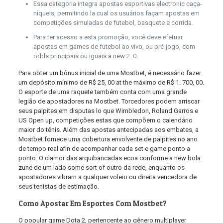
Essa categoria integra apostas esportivas electronic caça-
níqueis, permitindo la cual os usuários façam apostas em
competições simuladas de futebol, basquete e corrida.
Para ter acesso a esta promoção, você deve efetuar
apostas em games de futebol ao vivo, ou pré-jogo, com
odds principais ou iguais a new 2. 0.
Para obter um bônus inicial de uma Mostbet, é necessário fazer
um depósito mínimo de R$ 25, 00 at the máximo de R$ 1. 700, 00.
O esporte de uma raquete também conta com uma grande
legião de apostadores na Mostbet. Torcedores podem arriscar
seus palpites em disputas lo que Wimbledon, Roland Garros e
US Open up, competições estas que compõem o calendário
maior do tênis. Além das apostas antecipadas aos embates, a
Mostbet fornece uma cobertura envolvente de palpites no ano
de tempo real afin de acompanhar cada set e game ponto a
ponto. O clamor das arquibancadas ecoa conforme a new bola
zune de um lado some sort of outro da rede, enquanto os
apostadores vibram a qualquer voleio ou direita vencedora de
seus tenistas de estimação.
Como Apostar Em Esportes Com Mostbet?
O popular game Dota 2, pertencente ao gênero multiplayer