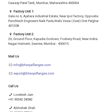
Cawasji Patel Tank, Mumbai, Maharashtra 400004.
Factory Unit 1:
Gala no 6, Ajahara industrial Estate, Near Ipol factory, Opposite
Punchtech Engineers Naik Pada,Waliv Vasai ( East) Dist Palghar
401208.
Factory Unit 2:
20, Ground Floor, Kapadia Godown, Fosbery Road, Near Indira
Nagar Hutment, Sewree, Mumbai - 400015.
Mail Us
info@bhavyaflanges.com
export@bhavyaflanges.com
Call Us
Lovelesh Jain
+91 90042 38582
Abhishek Shah