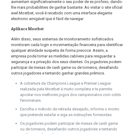
aumentam significativamente o seu poder de ex profeso, dando-
lhe mais probabilities de ganhar bastante. Ao visitar o site oficial
weil Mostbet, você é recebido com uma interface elegante
electronic amigável que é fácil de navegar.
Aplikace Mostbet
Além disso, seus sistemas de monitoramento sofisticados
monitoram cada login e movimentação financeira para identificar
qualquer atividade suspeita de forma precoce. Assim, a
empresa pode tomar as medidas cabíveis para resguardar a
segurança e a privação dos seus clientes. Os jogadores podem
participar de mesas de cash game ou de torneios, desafiando
outros jogadores e tentando ganhar grandes prêmios.
A cobertura da Champions League e Premier League
realizada pela Mostbet é muito completa e te permite
apostar nos melhores jogos dos campeonatos com odds
fenomenais.
Escolha o método de retirada desejado, informe o monto
que pretende estafar e siga as instruções fornecidas.
Os jogadores podem participar de mesas de cash game
ou de torneios, desafiando outros jogadores e tentando