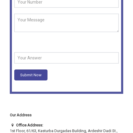
Security Question -
What is 4 + 2 ?
Submit Now
Our Address
Office Address:
1st Floor, 61/63, Kasturba Durgadas Building, Ardeshir Dadi St.,