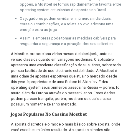
opções, a Mostbet se tornou rapidamente the favorita entre
operating system entusiastas de apostas no Brasil.
Os jogadores podem envidar em números individuais,
cores ou combinações, e a roleta ao vivo adiciona uma
emoção extra ao jogo.
Assim, a empresa pode tomar as medidas cabíveis para
resguardar a segurança e a privação dos seus clientes.
A Mostbet proporciona várias mesas de blackjack, tanto na
versão clássica quanto em variações modernas. O aplicativo
apresenta uma excelente classificação dos usuários, sobre todo
por sua facilidade de uso electronic estabilidade. A Mostbet é
uma odaie de apostas esportivas que atua no mercado desde
this year, é propriedade de uma Bizbon N. Sixth is v. E deu
operating system seus primeiros passos na Rússia — porém, foi
muito além da Europa através do passar 2 anos. Estes dados
podem parecer tranquilo, porém, mostram os quais a casa
possui um nome the zelar no mercado.
Jogos Populares No Cassino Mostbet
A aposta discretos é o modelo mais básico sobre aposta, onde
você escolhe um único resultado. As apostas simples são