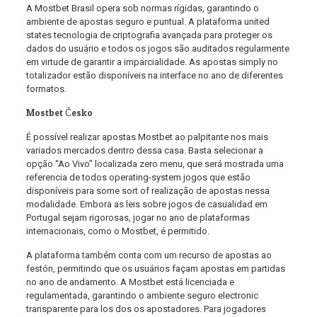
A Mostbet Brasil opera sob normas rígidas, garantindo o
ambiente de apostas seguro e puntual. A plataforma united
states tecnologia de criptografia avançada para proteger os
dados do usuário e todos os jogos são auditados regularmente
em virtude de garantir a imparcialidade. As apostas simply no
totalizador estão disponíveis na interface no ano de diferentes
formatos.
Mostbet Česko
É possível realizar apostas Mostbet ao palpitante nos mais
variados mercados dentro dessa casa. Basta selecionar a
opção “Ao Vivo” localizada zero menu, que será mostrada uma
referencia de todos operating-system jogos que estão
disponíveis para some sort of realização de apostas nessa
modalidade. Embora as leis sobre jogos de casualidad em
Portugal sejam rigorosas, jogar no ano de plataformas
internacionais, como o Mostbet, é permitido.
A plataforma também conta com um recurso de apostas ao
festón, permitindo que os usuários façam apostas em partidas
no ano de andamento. A Mostbet está licenciada e
regulamentada, garantindo o ambiente seguro electronic
transparente para los dos os apostadores. Para jogadores