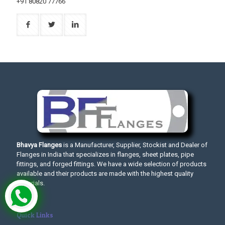
+91 80820 77766
Bhavya Flanges
is a Manufacturer, Supplier, Stockist and Dealer of
Flanges in India that specializes in flanges, sheet plates, pipe
fittings, and forged fittings. We have a wide selection of products
available and their products are made with the highest quality
materials.
Quick Links