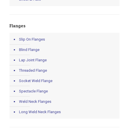
Flanges
Slip On Flanges
Blind Flange
Lap Joint Flange
Threaded Flange
Socket Weld Flange
Spectacle Flange
Weld Neck Flanges
Long Weld Neck Flanges