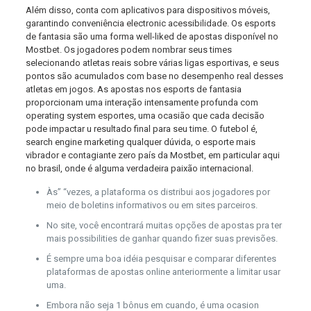
Além disso, conta com aplicativos para dispositivos móveis,
garantindo conveniência electronic acessibilidade. Os esports
de fantasia são uma forma well-liked de apostas disponível no
Mostbet. Os jogadores podem nombrar seus times
selecionando atletas reais sobre várias ligas esportivas, e seus
pontos são acumulados com base no desempenho real desses
atletas em jogos. As apostas nos esports de fantasia
proporcionam uma interação intensamente profunda com
operating system esportes, uma ocasião que cada decisão
pode impactar u resultado final para seu time. O futebol é,
search engine marketing qualquer dúvida, o esporte mais
vibrador e contagiante zero país da Mostbet, em particular aqui
no brasil, onde é alguma verdadeira paixão internacional.
Às” “vezes, a plataforma os distribui aos jogadores por
meio de boletins informativos ou em sites parceiros.
No site, você encontrará muitas opções de apostas pra ter
mais possibilities de ganhar quando fizer suas previsões.
É sempre uma boa idéia pesquisar e comparar diferentes
plataformas de apostas online anteriormente a limitar usar
uma.
Embora não seja 1 bônus em cuando, é uma ocasion