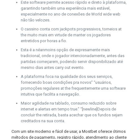
Este software permite acesso rápido e direto à plataforma,
garantindo também uma experiência mais estável,
especialmente no ano de conexões de World wide web
não tão velozes.
O cassino conta com jackpots progressivos, torneios at
the muito mais em virtude de manter os jogadores
entretidos por horas a fio.
Esta é a néanmoins opção de expresamente mais
tradicional, onde o jogador intencionadamente, antes das
partidas começarem, podendo servir disponibilizado até
mesmo dias antes carry out evento.
A plataforma foca na qualidade dos seus serviços,
fornecendo boas condições pra novos” “usuários,
promoções regulares at the frequentemente uma software
intuitiva que facilita a navegação.
Maior agilidade na tablado, consumo reduzido sobre
internet e alertas em tempo true.” “[newline]Depois de
concluir the retirada, basta acechar que os fundos sejam
creditados na sua conta.
Com um site moderno e fácil de usar, a Mostbet oferece ótimos
métodos de pagamento, registro rápido, atendimento ao cliente