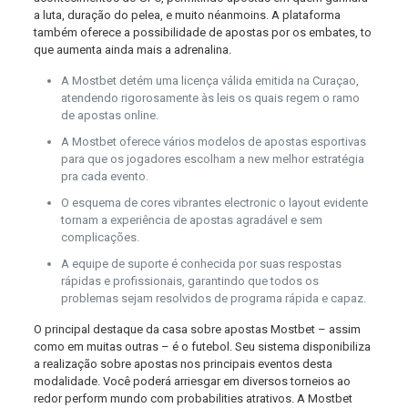
a luta, duração do pelea, e muito néanmoins. A plataforma
também oferece a possibilidade de apostas por os embates, to
que aumenta ainda mais a adrenalina.
A Mostbet detém uma licença válida emitida na Curaçao,
atendendo rigorosamente às leis os quais regem o ramo
de apostas online.
A Mostbet oferece vários modelos de apostas esportivas
para que os jogadores escolham a new melhor estratégia
pra cada evento.
O esquema de cores vibrantes electronic o layout evidente
tornam a experiência de apostas agradável e sem
complicações.
A equipe de suporte é conhecida por suas respostas
rápidas e profissionais, garantindo que todos os
problemas sejam resolvidos de programa rápida e capaz.
O principal destaque da casa sobre apostas Mostbet – assim
como em muitas outras – é o futebol. Seu sistema disponibiliza
a realização sobre apostas nos principais eventos desta
modalidade. Você poderá arriesgar em diversos torneios ao
redor perform mundo com probabilities atrativos. A Mostbet