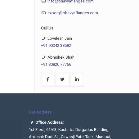
info@bhavyaflanges.com
export@bhavyaflanges.com
Call Us
Lovelesh Jain
+91 90042 38582
Abhishek Shah
+91 80820 77766
Our Address
Office Address:
1st Floor, 61/63, Kasturba Durgadas Building,
Ardeshir Dadi St., Cawasji Patel Tank, Mumbai,