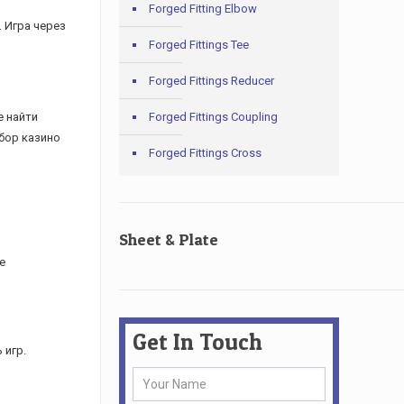
Forged Fitting Elbow
 Игра через
Forged Fittings Tee
Forged Fittings Reducer
е найти
Forged Fittings Coupling
бор казино
Forged Fittings Cross
Sheet & Plate
е
Get In Touch
 игр.