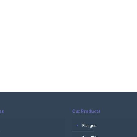
ks
Our Products
Flanges