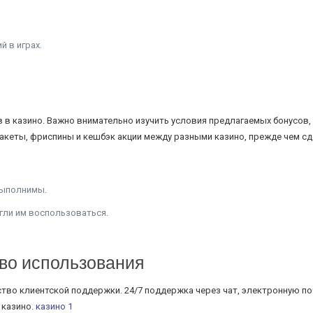
 в играх.
в в казино. Важно внимательно изучить условия предлагаемых бонусов,
пакеты, фриспины и кешбэк акции между разными казино, прежде чем с
выполнимы.
гли им воспользоваться.
во использования
тво клиентской поддержки. 24/7 поддержка через чат, электронную по
 казино.
казино 1