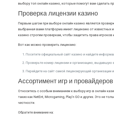
выбору топ онлайн казино, которые помогут вам сделать п
Проверка лицензии казино
Первым шагом при выборе онлайн казино является проверка 
выбранная вами платформа имеет лицензию от известных иг
казино строгим проверкам, чтобы защитить права игроков и
Вот как можно проверить лицензию:
Посетите официальный сайт казино и найдите информац
Проверьте номер лицензии и организацию, выдавшую е
Перейдите на сайт самой лицензирующей организации 
Ассортимент игр и провайдеров
Относитесь с особым вниманием к выбору игр в онлайн каз
таких как NetEnt, Microgaming, Play’n GO и других. Это не 
честности.
Обратите внимание на: