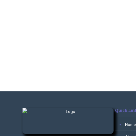
Quick Lin
Home