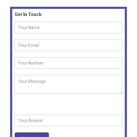
Get In Touch
Security Question -
What is 4 + 2 ?