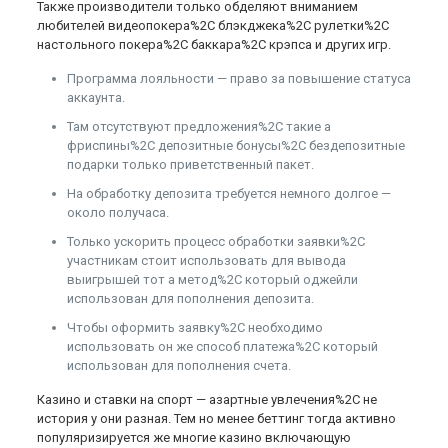
Также производители только обделяют вниманием
любителей видеопокера%2C блэкджека%2C рулетки%2C
настольного покера%2C баккара%2C крэпса и других игр.
Программа лояльности — право за повышение статуса
аккаунта.
Там отсутствуют предложения%2C такие а
фриспины%2C депозитные бонусы%2C бездепозитные
подарки только приветственный пакет.
На обработку депозита требуется немного долгое —
около получаса.
Только ускорить процесс обработки заявки%2C
участникам стоит использовать для вывода
выигрышей тот а метод%2C который оджейли
использован для пополнения депозита.
Чтобы оформить заявку%2C необходимо
использовать он же способ платежа%2C который
использован для пополнения счета.
Казино и ставки на спорт — азартные увлечения%2C не
история у они разная. Тем но менее беттинг тогда активно
популяризируется же многие казино включающую