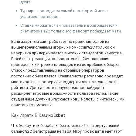
друга.
Турниры проводятся самой платформой или с
участием партнеров.
Ставка множиться ан показатель и возвращается и
счет игрока%2C только его фаворит побеждает матч.
Если азартный сайт работает по правилам одной из
вышеперечисленным игорных комиссий%2C только он
наверняка придерживается высоких стандартов качества.
В рейтинге редакции пользователи найдут названия
проверенных игровых площадок и их подробные обзоры.
Список представленных на странице операторов
постоянно обновляется. Специалисты регулярно проводят
многократные проверки и поддерживают актуальность
рейтинга. Доступность популярных провайдеров
расширяет игровые возможности пользователей. Такие
студии чаще других выпускают новые слоты с интересными
сочетаниями механик.
Как Играть В Казино 1xbet
Чтобы крутить барабаны без вложений и на виртуальный
баланс%2C регистрация не твоя. Игру проводит ведет (тот