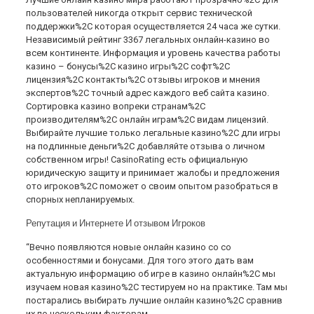
пользователей никогда открыт сервис технической
поддержки%2C которая осуществляется 24 часа же сутки.
Независимый рейтинг 3367 легальных онлайн-казино во
всем континенте. Информация и уровень качества работы
казино – бонусы%2C казино игры%2C софт%2C
лицензия%2C контакты%2C отзывы игроков и мнения
экспертов%2C точный адрес каждого веб сайта казино.
Сортировка казино вопреки странам%2C
производителям%2C онлайн играм%2C видам лицензий.
Выбирайте лучшие только легальные казино%2C дли игры
на подлинные деньги%2C добавляйте отзыва о личном
собственном игры! CasinoRating есть официальную
юридическую защиту и принимает жалобы и предложения
ото игроков%2C поможет о своим опытом разобраться в
спорных непланируемых.
Репутация и Интернете И отзывом Игроков
“Вечно появляются новые онлайн казино со со
особенностями и бонусами. Для того этого дать вам
актуальную информацию об игре в казино онлайн%2C мы
изучаем новая казино%2C тестируем но на практике. Там мы
постарались выбирать лучшие онлайн казино%2C сравнив
их по нескольким факторам.