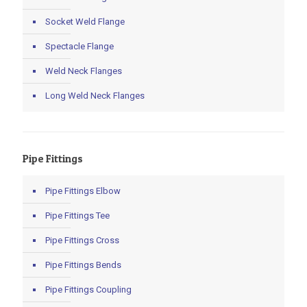
Socket Weld Flange
Spectacle Flange
Weld Neck Flanges
Long Weld Neck Flanges
Pipe Fittings
Pipe Fittings Elbow
Pipe Fittings Tee
Pipe Fittings Cross
Pipe Fittings Bends
Pipe Fittings Coupling