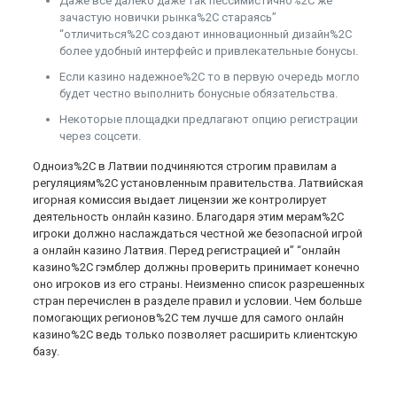
Даже всё далеко даже так пессимистично%2C же
зачастую новички рынка%2C стараясь”
“отличиться%2C создают инновационный дизайн%2C
более удобный интерфейс и привлекательные бонусы.
Если казино надежное%2C то в первую очередь могло
будет честно выполнить бонусные обязательства.
Некоторые площадки предлагают опцию регистрации
через соцсети.
Одноиз%2C в Латвии подчиняются строгим правилам а
регуляциям%2C установленным правительства. Латвийская
игорная комиссия выдает лицензии же контролирует
деятельность онлайн казино. Благодаря этим мерам%2C
игроки должно наслаждаться честной же безопасной игрой
а онлайн казино Латвия. Перед регистрацией и” “онлайн
казино%2C гэмблер должны проверить принимает конечно
оно игроков из его страны. Неизменно список разрешенных
стран перечислен в разделе правил и условии. Чем больше
помогающих регионов%2C тем лучше для самого онлайн
казино%2C ведь только позволяет расширить клиентскую
базу.