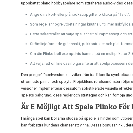
uppskattat bland hobbyspelare som attraheras audio-video dess
Ange dina kort- eller plånboksuppgifter o klicka på ”Ta ut”.
Som regel är högre utbetalningar knutna until mer riskfyllda 
Detta säkerställer att varje spel är helt slumpmässigt och a
Strömlinjeformade gränssnitt, pekkontroller och plattforms
Om din Plinko boll exempelvis hamnar på en multiplikator 2. 0
Att välja rätt on line casino garanterar att spelprocessen 
Den pengar” “spelversionen avviker från traditionella symbolbase
utformade pinnar och spelyta. Projektilens rörelsemönster följer e
versioner implementerar dessutom sofistikerade visuella effekter v
spelets bakgrund, dess regler och strategier och kan förhöja un
Är E Möjligt Att Spela Plinko Fö
I många spel kan bollarna studsa på speciella hinder som utlöser 
kan förbättra kundens chanser att vinna. Dessa bonusar inkluder