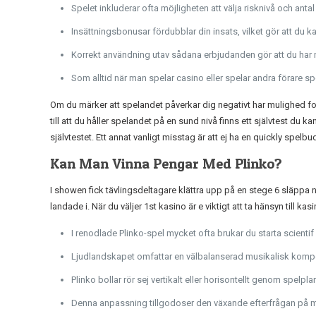
Spelet inkluderar ofta möjligheten att välja risknivå och antal a
Insättningsbonusar fördubblar din insats, vilket gör att du ka
Korrekt användning utav sådana erbjudanden gör att du har mu
Som alltid när man spelar casino eller spelar andra förare spe
Om du märker att spelandet påverkar dig negativt har mulighed for
till att du håller spelandet på en sund nivå finns ett självtest du k
självtestet. Ett annat vanligt misstag är att ej ha en quickly spelb
Kan Man Vinna Pengar Med Plinko?
I showen fick tävlingsdeltagare klättra upp på en stege 6 släppa
landade i. När du väljer 1st kasino är e viktigt att ta hänsyn till ka
I renodlade Plinko-spel mycket ofta brukar du starta scientif a
Ljudlandskapet omfattar en välbalanserad musikalisk komp
Plinko bollar rör sej vertikalt eller horisontellt genom spelpla
Denna anpassning tillgodoser den växande efterfrågan på mob