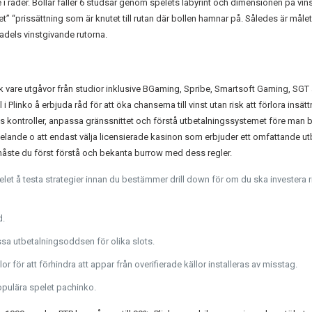
 i rader. Bollar faller 6 studsar genom spelets labyrint och dimensionen på vin
” “prissättning som är knutet till rutan där bollen hamnar på. Således är måle
tadels vinstgivande rutorna.
ck vare utgåvor från studior inklusive BGaming, Spribe, Smartsoft Gaming, SGT 
 Plinko å erbjuda råd för att öka chanserna till vinst utan risk att förlora insät
s kontroller, anpassa gränssnittet och förstå utbetalningssystemet före man b
spelande o att endast välja licensierade kasinon som erbjuder ett omfattande u
måste du först förstå och bekanta burrow med dess regler.
et å testa strategier innan du bestämmer drill down för om du ska investera ri
d.
assa utbetalningsoddsen för olika slots.
lor för att förhindra att appar från overifierade källor installeras av misstag.
 populära spelet pachinko.