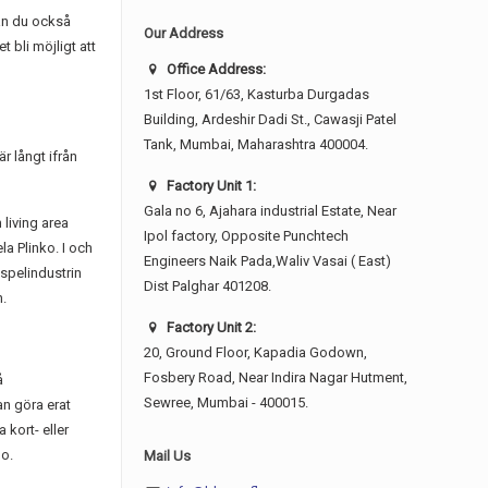
kan du också
Our Address
 bli möjligt att
Office Address:
1st Floor, 61/63, Kasturba Durgadas
Building, Ardeshir Dadi St., Cawasji Patel
Tank, Mumbai, Maharashtra 400004.
är långt ifrån
Factory Unit 1:
Gala no 6, Ajahara industrial Estate, Near
 living area
Ipol factory, Opposite Punchtech
la Plinko. I och
Engineers Naik Pada,Waliv Vasai ( East)
 spelindustrin
Dist Palghar 401208.
n.
Factory Unit 2:
20, Ground Floor, Kapadia Godown,
Fosbery Road, Near Indira Nagar Hutment,
å
Sewree, Mumbai - 400015.
an göra erat
 kort- eller
no.
Mail Us