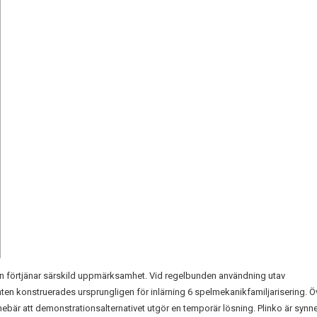
h en förtjänar särskild uppmärksamhet. Vid regelbunden användning utav
nten konstruerades ursprungligen för inlärning 6 spelmekanikfamiljarisering. Ö
nnebär att demonstrationsalternativet utgör en temporär lösning. Plinko är synn