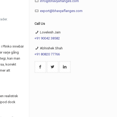
info@bhavyaflanges.com
export@bhavyaflanges.com
rader.
Call Us
Lovelesh Jain
+91 90042 38582
 i Plinko innebär
Abhishek Shah
jer varje gång
+91 80820 77766
ategi, kan man
isa, korrekt
mer att
en realistisk
n ipod dock