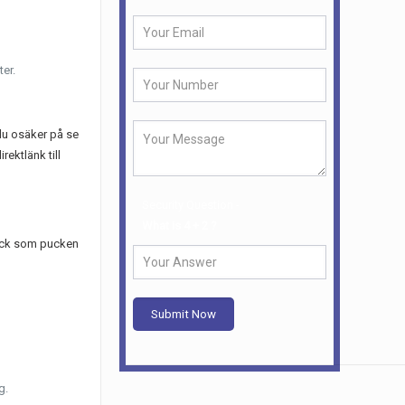
ter.
 du osäker på se
rektlänk till
Security Question -
What is 4 + 2 ?
 fack som pucken
Submit Now
g.