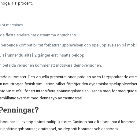
 höga RTP procent.
slot machines.
tt de flesta spelare har detsamma vinstchans.
oberoende kompatibilitet förbättrar upplevelsen och spelupplevelsen på mobil
 så vinner du alltså 2 gånger erat insatta belopp.
i den betalda versionen kommer att motsvara demoversionen.
rade automater. Den visuella presentationen präglas av en färgsprakande este
n naturtrogen fysisk simulation, vilket förhöjer den dynamiska spelupplevelsen
id vinstutfall för att intensifiera spänningskänslan. Denna steg för steg guide
derhållningsvärdet med denna typ av casinospel.
r Penningar?
bonusar, till exempel vinstmultiplikatorer. Casinon har ofta bonusar å kampan
ar insättningsbonusar, gratisspel, no deposit bonusar och cashback.