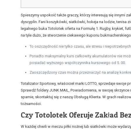
Spieszymy uspokoić także graczy, którzy interesują się innymi 
dyscyplin. Fani koszykówki, siatkówki, hokeja na lodzie, tenisa
legalnego buka Totolotek oferta na Formułę 1. Rugby, krykiet, fut
na tyle dużo, że stworzenie ciekawego kuponu bukmacherskiego 
To oszczędność nie tylko czasu, ale stresu i niepotrzebnyc
Ponadto maksymalny kurs całkowity akumulatorów nie może
posiadać wyższego współczynnika kursowego od 5. 00.
Zaoszczędzony czas można przeznaczyć na analizę konkre
Totalizator Sportowy, właściciel marki LOTTO, sprzedaje swoje p
Sprawdź foldery JUNK MAIL, Powiadomienia, w swojej skrzynce ma
spamie, skontaktuj się z naszą Obsługą Klienta. W grach reali
tożsamości.
Czy Totolotek Oferuje Zakład Be
W każdej chwili w meczu piłki nożnej lub siatkówki może wydarzy