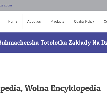
nges.com
Home
About us
Products
Quality Policy
C
Bukmacherska Totolotka Zakłady Na Dzi
ipedia, Wolna Encyklopedia