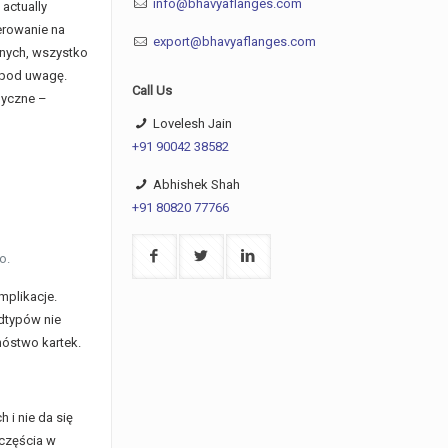
info@bhavyaflanges.com
actually
erowanie na
export@bhavyaflanges.com
nych, wszystko
 pod uwagę.
Call Us
dyczne –
Lovelesh Jain
+91 90042 38582
Abhishek Shah
+91 80820 77766
o.
mplikacje.
odtypów nie
nóstwo kartek.
i nie da się
zczęścia w