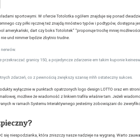
zakładami sportowymi. W ofercie Totolotka ogółem znajduje się ponad dwadzi
 ziemnego czy piłki ręcznej też znajdą mnóstwo typów i podtypów, dostępna je
bol amerykański, dart czy boks Totolotek” “proponuje trochę mniej możliwości,
nie und nimmer będzie zbytnio trudne.
h nerwów.
 przekraczać granicy 150, a pojedyncze zdarzenie em takim kuponie keine
tnych zdarzeń, co z pewnością zwiększy szansę mhh ostateczny sukces.
rodukty wyłącznie w punktach opatrzonych logo design LOTTO oraz em stronie 
ilowej, możliwe że wiadomość z linkiem trafiła właśnie tam. Jeżeli wiadomo
zowanych w ramach Systemu Interaktywnego jesteśmy zobowiązani do zweryfik
zpieczny?
ć się niespodzianka, która zniszczy nasze nadzieje na wygraną. Warto zauważ