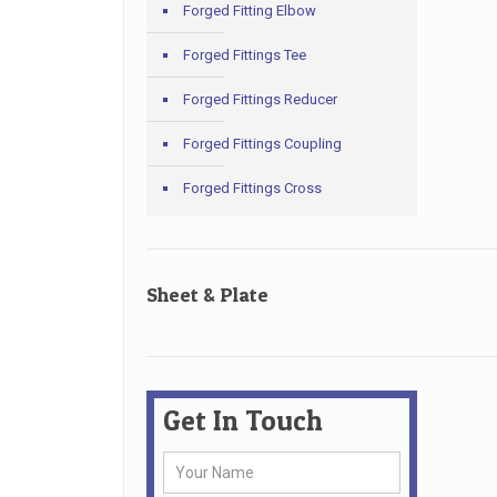
Forged Fitting Elbow
Forged Fittings Tee
Forged Fittings Reducer
Forged Fittings Coupling
Forged Fittings Cross
Sheet & Plate
Get In Touch