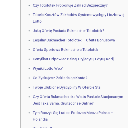
Czy Totolotek Proponuje Zakład Bezpieczny?
Tabela Kosztów Zakładów Systemowychgry Liczbowej
Lotto
Jaką Ofertę Posiada Bukmacher Totolotek?
Legalny Bukmacher Totolotek – Oferta Bonusowa
Oferta Sportowa Bukmachera Totolotek
Certyfikat Odpowiedzialnej Gry[edytuj Edytuj Kod]
Wyniki Lotto Web”
Co Zyskujesz Zakładając Konto?
Twoje Ulubione Dyscypliny W Ofercie Sts
Czy Oferta Bukmacherska Watts Punkcie Stacjonarnym
Jest Taka Sama, Grunzochse Online?
Tym Raczyli Się Ludzie Podczas Meczu Polska –
Holandia