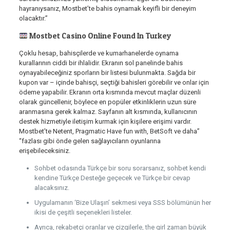
hayranıysanız, Mostbet’te bahis oynamak keyifli bir deneyim
olacaktır.”
Mostbet Casino Online Found In Turkey
Çoklu hesap, bahisçilerde ve kumarhanelerde oynama
kurallarının ciddi bir ihlalidir. Ekranın sol panelinde bahis
oynayabileceğiniz sporların bir listesi bulunmakta. Sağda bir
kupon var – içinde bahisçi, seçtiği bahisleri görebilir ve onlar için
ödeme yapabilir. Ekranın orta kısmında mevcut maçlar düzenli
olarak güncellenir, böylece en popüler etkinliklerin uzun süre
aranmasına gerek kalmaz. Sayfanın alt kısmında, kullanıcının
destek hizmetiyle iletişim kurmak için kişilere erişimi vardır.
Mostbet’te Netent, Pragmatic Have fun with, BetSoft ve daha”
“fazlası gibi önde gelen sağlayıcıların oyunlarına
erişebileceksiniz.
Sohbet odasında Türkçe bir soru sorarsanız, sohbet kendi
kendine Türkçe Desteğe geçecek ve Türkçe bir cevap
alacaksınız.
Uygulamanın ‘Bize Ulaşın’ sekmesi veya SSS bölümünün her
ikisi de çeşitli seçenekleri listeler.
Ayrıca, rekabetçi oranlar ve çizgilerle, the girl zaman büyük