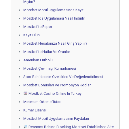
Miyim?
Mostbet Mobil Uygulamasında Kayıt
Mostbet Ios Uygulaması Nasıl Indirilir
Mostbet’te Espor
Kayıt Olun
Mostbet Hesabınıza Nasıl Giriş Yapılır?
Mostbet’te Hatlar Ve Oranlar
Amerikan Futbolu
Mostbet Çevrimiçi Kumarhanesi
Spor Bahislerinin Özellikleri Ve Değerlendirilmesi
Mostbet Bonusları Ve Promosyon Kodları
Mostbet Casino Online In Turkey
Minimum Ödeme Tutarı
Kumar Lisansı
Mostbet Mobil Uygulamasının Faydaları
Reasons Behind Blocking Mostbet Established Site