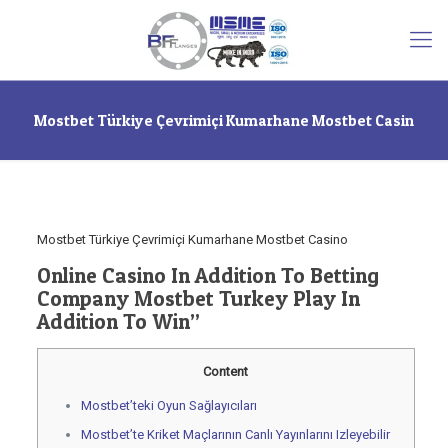
Mostbet Türkiye Çevrimiçi Kumarhane Mostbet Casin
Mostbet Türkiye Çevrimiçi Kumarhane Mostbet Casino
Online Casino In Addition To Betting
Company Mostbet Turkey Play In
Addition To Win”
Content
Mostbet’teki Oyun Sağlayıcıları
Mostbet’te Kriket Maçlarının Canlı Yayınlarını Izleyebilir