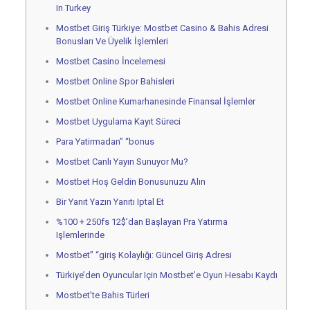
In Turkey
Mostbet Giriş Türkiye: Mostbet Casino & Bahis Adresi
Bonusları Ve Üyelik İşlemleri
Mostbet Casino İncelemesi
Mostbet Online Spor Bahisleri
Mostbet Online Kumarhanesinde Finansal İşlemler
Mostbet Uygulama Kayıt Süreci
Para Yatirmadan” “bonus
Mostbet Canlı Yayın Sunuyor Mu?
Mostbet Hoş Geldin Bonusunuzu Alın
Bir Yanıt Yazın Yanıtı Iptal Et
%100 + 250fs 12$’dan Başlayan Pra Yatırma
Işlemlerinde
Mostbet” “giriş Kolaylığı: Güncel Giriş Adresi
Türkiye’den Oyuncular Için Mostbet’e Oyun Hesabı Kaydı
Mostbet’te Bahis Türleri