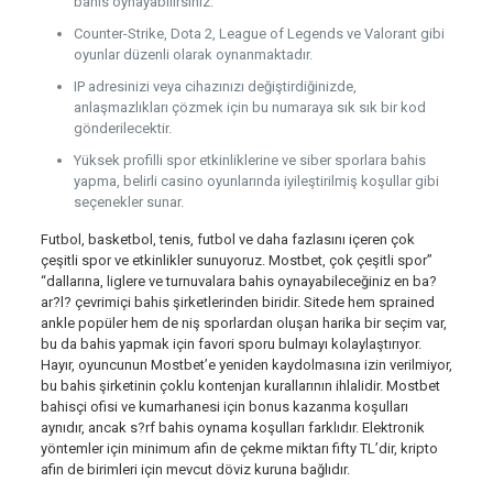
bahis oynayabilirsiniz.
Counter-Strike, Dota 2, League of Legends ve Valorant gibi
oyunlar düzenli olarak oynanmaktadır.
IP adresinizi veya cihazınızı değiştirdiğinizde,
anlaşmazlıkları çözmek için bu numaraya sık sık bir kod
gönderilecektir.
Yüksek profilli spor etkinliklerine ve siber sporlara bahis
yapma, belirli casino oyunlarında iyileştirilmiş koşullar gibi
seçenekler sunar.
Futbol, basketbol, tenis, futbol ve daha fazlasını içeren çok
çeşitli spor ve etkinlikler sunuyoruz. Mostbet, çok çeşitli spor”
“dallarına, liglere ve turnuvalara bahis oynayabileceğiniz en ba?
ar?l? çevrimiçi bahis şirketlerinden biridir. Sitede hem sprained
ankle popüler hem de niş sporlardan oluşan harika bir seçim var,
bu da bahis yapmak için favori sporu bulmayı kolaylaştırıyor.
Hayır, oyuncunun Mostbet’e yeniden kaydolmasına izin verilmiyor,
bu bahis şirketinin çoklu kontenjan kurallarının ihlalidir. Mostbet
bahisçi ofisi ve kumarhanesi için bonus kazanma koşulları
aynıdır, ancak s?rf bahis oynama koşulları farklıdır. Elektronik
yöntemler için minimum afin de çekme miktarı fifty TL’dir, kripto
afin de birimleri için mevcut döviz kuruna bağlıdır.