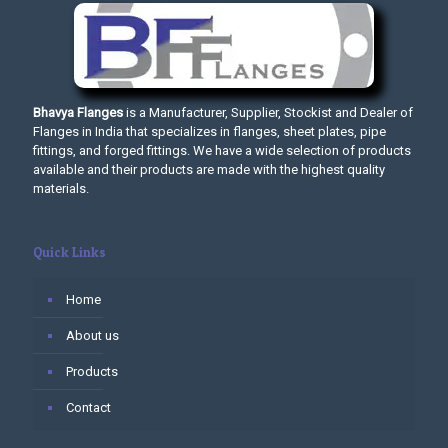
Bhavya Flanges
is a Manufacturer, Supplier, Stockist and Dealer of
Flanges in India that specializes in flanges, sheet plates, pipe
fittings, and forged fittings. We have a wide selection of products
available and their products are made with the highest quality
materials.
Quick Links
Home
About us
Products
Contact