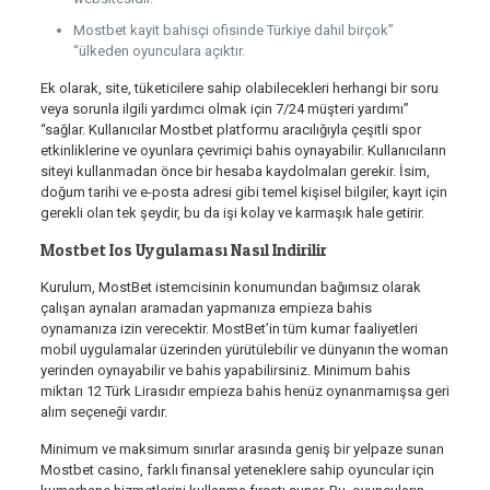
Mostbet kayit bahisçi ofisinde Türkiye dahil birçok”
“ülkeden oyunculara açıktır.
Ek olarak, site, tüketicilere sahip olabilecekleri herhangi bir soru
veya sorunla ilgili yardımcı olmak için 7/24 müşteri yardımı”
“sağlar. Kullanıcılar Mostbet platformu aracılığıyla çeşitli spor
etkinliklerine ve oyunlara çevrimiçi bahis oynayabilir. Kullanıcıların
siteyi kullanmadan önce bir hesaba kaydolmaları gerekir. İsim,
doğum tarihi ve e-posta adresi gibi temel kişisel bilgiler, kayıt için
gerekli olan tek şeydir, bu da işi kolay ve karmaşık hale getirir.
Mostbet Ios Uygulaması Nasıl Indirilir
Kurulum, MostBet istemcisinin konumundan bağımsız olarak
çalışan aynaları aramadan yapmanıza empieza bahis
oynamanıza izin verecektir. MostBet’in tüm kumar faaliyetleri
mobil uygulamalar üzerinden yürütülebilir ve dünyanın the woman
yerinden oynayabilir ve bahis yapabilirsiniz. Minimum bahis
miktarı 12 Türk Lirasıdır empieza bahis henüz oynanmamışsa geri
alım seçeneği vardır.
Minimum ve maksimum sınırlar arasında geniş bir yelpaze sunan
Mostbet casino, farklı finansal yeteneklere sahip oyuncular için