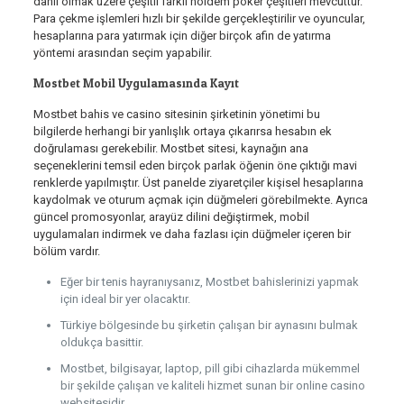
dahil olmak üzere çeşitli farklı holdem poker çeşitleri mevcuttur.
Para çekme işlemleri hızlı bir şekilde gerçekleştirilir ve oyuncular,
hesaplarına para yatırmak için diğer birçok afin de yatırma
yöntemi arasından seçim yapabilir.
Mostbet Mobil Uygulamasında Kayıt
Mostbet bahis ve casino sitesinin şirketinin yönetimi bu
bilgilerde herhangi bir yanlışlık ortaya çıkarırsa hesabın ek
doğrulaması gerekebilir. Mostbet sitesi, kaynağın ana
seçeneklerini temsil eden birçok parlak öğenin öne çıktığı mavi
renklerde yapılmıştır. Üst panelde ziyaretçiler kişisel hesaplarına
kaydolmak ve oturum açmak için düğmeleri görebilmekte. Ayrıca
güncel promosyonlar, arayüz dilini değiştirmek, mobil
uygulamaları indirmek ve daha fazlası için düğmeler içeren bir
bölüm vardır.
Eğer bir tenis hayranıysanız, Mostbet bahislerinizi yapmak
için ideal bir yer olacaktır.
Türkiye bölgesinde bu şirketin çalışan bir aynasını bulmak
oldukça basittir.
Mostbet, bilgisayar, laptop, pill gibi cihazlarda mükemmel
bir şekilde çalışan ve kaliteli hizmet sunan bir online casino
websitesidir.