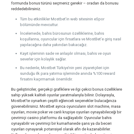
formunda bonus türünü seçmeniz gerekir – oradan da bonusu
reddedebilirsiniz.
Tüm bu etkinlikler Mostbet’in web sitesinin eSpor
bölümünde mevcuttur.
İncelemede, bahis bürosunun özelliklerine, bahis
koşullarına, oyuncular için fırsatlara ve MostBet’e giriş nasıl
yapılacağına daha yakından bakacağız.
Kayıt işleminin sade ve anlaşılır olması, bahis ve oyun
severler için kolaylık sağlar.
Bu nedenle, Mostbet Türkiye’nin yeni ziyaretçileri için
sunduğu ilk para yatırma işleminde anında %100 reward
fırsatını kaçırmamak önemlidir.
Bu geliştiriciler, gerçekçi grafiklere ve ilgi çekici bonus özelliklere
sahip yüksek kaliteli oyunlar yaratmalarıyla bilinir. Dolayısıyla,
Mostbet’te oynarken çeşitli eğlenceli seçenekler bulacağınıza
güvenebilirsiniz. Mostbet ayrıca oyuncuların slot machine, masa
oyunları, movie poker ve canlı krupiye oyunları oynayabileceği bir
çevrimiçi casino platformu da sağlayabilir. Oyuncular bahis
oynayabilir ve çevrimiçi bir kumarhanede şans ya da beceri
oyunları oynayarak potansiyel olarak afin de kazanabilirler.