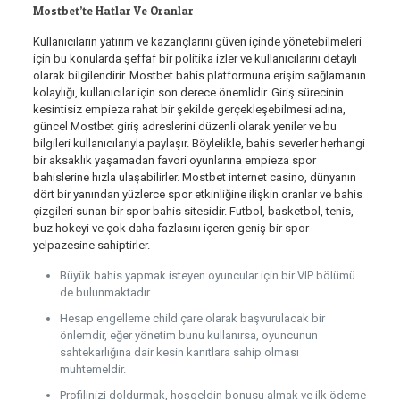
Mostbet’te Hatlar Ve Oranlar
Kullanıcıların yatırım ve kazançlarını güven içinde yönetebilmeleri
için bu konularda şeffaf bir politika izler ve kullanıcılarını detaylı
olarak bilgilendirir. Mostbet bahis platformuna erişim sağlamanın
kolaylığı, kullanıcılar için son derece önemlidir. Giriş sürecinin
kesintisiz empieza rahat bir şekilde gerçekleşebilmesi adına,
güncel Mostbet giriş adreslerini düzenli olarak yeniler ve bu
bilgileri kullanıcılarıyla paylaşır. Böylelikle, bahis severler herhangi
bir aksaklık yaşamadan favori oyunlarına empieza spor
bahislerine hızla ulaşabilirler. Mostbet internet casino, dünyanın
dört bir yanından yüzlerce spor etkinliğine ilişkin oranlar ve bahis
çizgileri sunan bir spor bahis sitesidir. Futbol, ​​basketbol, ​​tenis,
buz hokeyi ve çok daha fazlasını içeren geniş bir spor
yelpazesine sahiptirler.
Büyük bahis yapmak isteyen oyuncular için bir VIP bölümü
de bulunmaktadır.
Hesap engelleme child çare olarak başvurulacak bir
önlemdir, eğer yönetim bunu kullanırsa, oyuncunun
sahtekarlığına dair kesin kanıtlara sahip olması
muhtemeldir.
Profilinizi doldurmak, hoşgeldin bonusu almak ve ilk ödeme