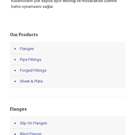
Kullanıcıların çok sayıda spor etkinliği ve müsabakası üzerine
bahis oynamasını sağlar.
Our Products
Flanges
Pipe Fittings
Forged Fittings
Sheet & Plate
Flanges
Slip On Flanges
Blind Flange