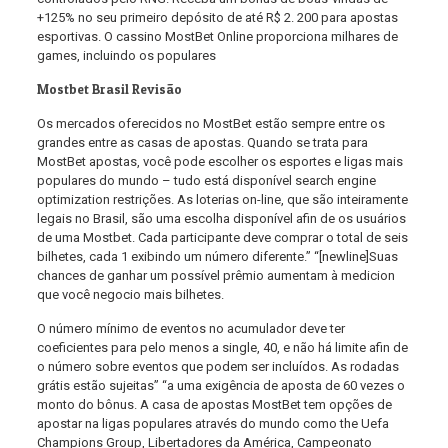
+125% no seu primeiro depósito de até R$ 2. 200 para apostas
esportivas. O cassino MostBet Online proporciona milhares de
games, incluindo os populares
Mostbet Brasil Revisão
Os mercados oferecidos no MostBet estão sempre entre os
grandes entre as casas de apostas. Quando se trata para
MostBet apostas, você pode escolher os esportes e ligas mais
populares do mundo – tudo está disponível search engine
optimization restrições. As loterias on-line, que são inteiramente
legais no Brasil, são uma escolha disponível afin de os usuários
de uma Mostbet. Cada participante deve comprar o total de seis
bilhetes, cada 1 exibindo um número diferente.” “[newline]Suas
chances de ganhar um possível prêmio aumentam à medicion
que você negocio mais bilhetes.
O número mínimo de eventos no acumulador deve ter
coeficientes para pelo menos a single, 40, e não há limite afin de
o número sobre eventos que podem ser incluídos. As rodadas
grátis estão sujeitas” “a uma exigência de aposta de 60 vezes o
monto do bônus. A casa de apostas MostBet tem opções de
apostar na ligas populares através do mundo como the Uefa
Champions Group, Libertadores da América, Campeonato