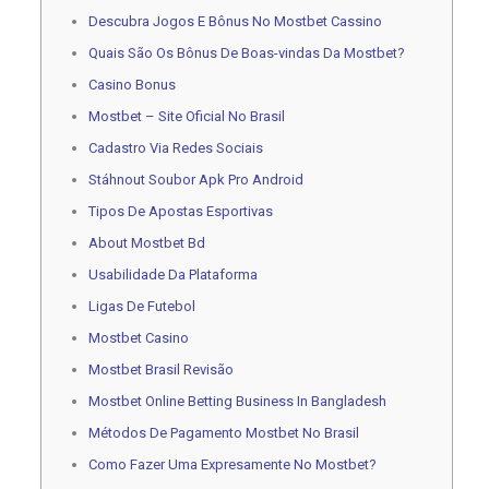
Descubra Jogos E Bônus No Mostbet Cassino
Quais São Os Bônus De Boas-vindas Da Mostbet?
Casino Bonus
Mostbet – Site Oficial No Brasil
Cadastro Via Redes Sociais
Stáhnout Soubor Apk Pro Android
Tipos De Apostas Esportivas
About Mostbet Bd
Usabilidade Da Plataforma
Ligas De Futebol
Mostbet Casino
Mostbet Brasil Revisão
Mostbet Online Betting Business In Bangladesh
Métodos De Pagamento Mostbet No Brasil
Como Fazer Uma Expresamente No Mostbet?