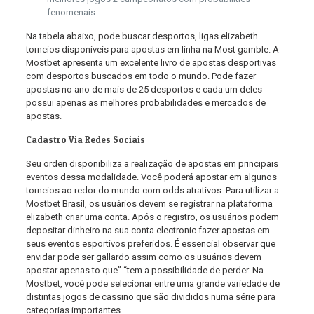
fenomenais.
Na tabela abaixo, pode buscar desportos, ligas elizabeth
torneios disponíveis para apostas em linha na Most gamble. A
Mostbet apresenta um excelente livro de apostas desportivas
com desportos buscados em todo o mundo. Pode fazer
apostas no ano de mais de 25 desportos e cada um deles
possui apenas as melhores probabilidades e mercados de
apostas.
Cadastro Via Redes Sociais
Seu orden disponibiliza a realização de apostas em principais
eventos dessa modalidade. Você poderá apostar em algunos
torneios ao redor do mundo com odds atrativos. Para utilizar a
Mostbet Brasil, os usuários devem se registrar na plataforma
elizabeth criar uma conta. Após o registro, os usuários podem
depositar dinheiro na sua conta electronic fazer apostas em
seus eventos esportivos preferidos. É essencial observar que
envidar pode ser gallardo assim como os usuários devem
apostar apenas to que” “tem a possibilidade de perder. Na
Mostbet, você pode selecionar entre uma grande variedade de
distintas jogos de cassino que são divididos numa série para
categorias importantes.