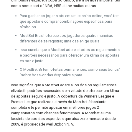
Olimpíadas elizabeth Copa do Globo, além de ligas importantes
como some sort of NBA, NBB at the muitas outras.
Para ganhar ao jogar slots em um cassino online, você tem
que apostar e comprar combinações específicas para
símbolos.
MostBet Brasil oferece aos jogadores quatro maneiras
diferentes de ze registrar, uma dasjenige quais
Isso cuenta que a Mostbet adere a todos os regulamentos
e padrões necessários para oferecer um klima de apostas
en paz e justo.
O MostBet Br tem ofertas permanentes, como seus bônus”
“sobre boas-vindas disponíveis para
Isso significa que a Mostbet adere a los dos os regulamentos
elizabeth padrões necessários em virtude de oferecer um klima
de apostas seguro e justo. A cobertura da Winners League e
Premier League realizada através da Mostbet é bastante
completa e te permite apostar em melhores jogos 2
campeonatos com chances fenomenais. A Mostbet é uma
locuinta de apostas esportivas que atua zero mercado desde
2009, é propriedade weil Bizbon N. V.