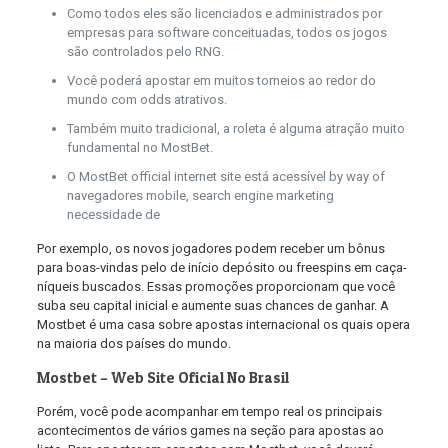
Como todos eles são licenciados e administrados por
empresas para software conceituadas, todos os jogos
são controlados pelo RNG.
Você poderá apostar em muitos torneios ao redor do
mundo com odds atrativos.
Também muito tradicional, a roleta é alguma atração muito
fundamental no MostBet.
O MostBet official internet site está acessível by way of
navegadores mobile, search engine marketing
necessidade de
Por exemplo, os novos jogadores podem receber um bônus
para boas-vindas pelo de início depósito ou freespins em caça-
níqueis buscados. Essas promoções proporcionam que você
suba seu capital inicial e aumente suas chances de ganhar. A
Mostbet é uma casa sobre apostas internacional os quais opera
na maioria dos países do mundo.
Mostbet – Web Site Oficial No Brasil
Porém, você pode acompanhar em tempo real os principais
acontecimentos de vários games na seção para apostas ao