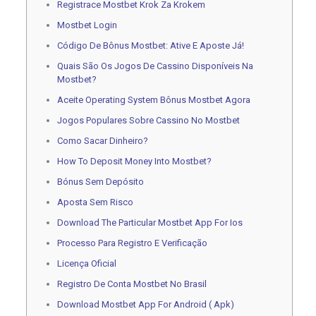
Registrace Mostbet Krok Za Krokem
Mostbet Login
Código De Bônus Mostbet: Ative E Aposte Já!
Quais São Os Jogos De Cassino Disponíveis Na
Mostbet?
Aceite Operating System Bônus Mostbet Agora
Jogos Populares Sobre Cassino No Mostbet
Como Sacar Dinheiro?
How To Deposit Money Into Mostbet?
Bónus Sem Depósito
Aposta Sem Risco
Download The Particular Mostbet App For Ios
Processo Para Registro E Verificação
Licença Oficial
Registro De Conta Mostbet No Brasil
Download Mostbet App For Android ( Apk)