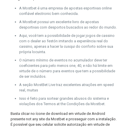
A Mostbet é uma empresa de apostas esportivas online
confiável electronic bem conhecida.
A Mostbet possui um excelente livro de apostas
desportivas com desportos buscados ao redor do mundo.
Aqui, você tem a possibilidade de jogar jogos de cassino
com o dealer ao festón imitando a experiência real do
cassino, apenas a hacer la cusqui do conforto sobre sua
própria locuinta.
O número mínimo de eventos no acumulador deve ter
coeficientes para pelo menos one, 40, e não há limite em
virtude de o número para eventos que tem a possibilidade
de ser incluídos.
A seção MostBet Live traz excelentes atrações em speed
real, muitas
Isso é feito para sortear grandes abusos do sistema e
violações dos Termos at the Condições da Mostbet.
Basta clicar no ícone de download em virtude de Android
presente not any site da Mostbet e prosseguir com a instalação.
É possível que seu celular solicite autorização em virtude de