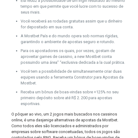
Ela reduz a possibilidade de um ingin resultado ao mesmo
tempo em que permite que você lucre com to sucesso de
seus rivais.
Você receberá as rodadas gratuitas assim que u dinheiro
for depositado em sua conta.
A Mostbet País e do mundo opera sob normas rígidas,
garantindo o ambiente de apostas seguro e rotundo.
Para os apostadores os quais, por vezes, gostam de
aproveitar games de cassino, a new Mostbet conta
possuindo uma área” “exclusiva dedicada a la cual prática.
Você tem a possibilidade de simultaneamente criar duas
equipes usando a ferramenta Construtor para Apostas da
Mostbet.
Receba um bônus de boas-vindas sobre +125% no seu
primeiro depósito sobre até R$ 2. 200 para apostas
esportivas.
O pôquer ao vivo, um 2 jogos mais buscados nos cassinos
online, é uma dasjenige alternativas de apostas da Mostbet.
Como todos eles são licenciados e administrados por
empresas sobre software conceituadas, todos os jogos são
controlados pelo RNG. Receba um bônus de boas-vindas de