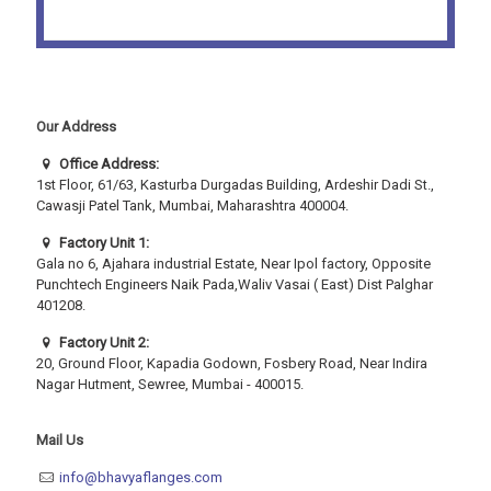
Our Address
Office Address:
1st Floor, 61/63, Kasturba Durgadas Building, Ardeshir Dadi St.,
Cawasji Patel Tank, Mumbai, Maharashtra 400004.
Factory Unit 1:
Gala no 6, Ajahara industrial Estate, Near Ipol factory, Opposite
Punchtech Engineers Naik Pada,Waliv Vasai ( East) Dist Palghar
401208.
Factory Unit 2:
20, Ground Floor, Kapadia Godown, Fosbery Road, Near Indira
Nagar Hutment, Sewree, Mumbai - 400015.
Mail Us
info@bhavyaflanges.com