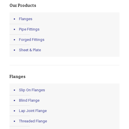
Our Products
Flanges
Pipe Fittings
Forged Fittings
Sheet & Plate
Flanges
Slip On Flanges
Blind Flange
Lap Joint Flange
Threaded Flange