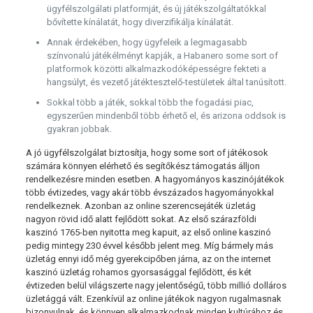
ügyfélszolgálati platformját, és új játékszolgáltatókkal
bővítette kínálatát, hogy diverzifikálja kínálatát.
Annak érdekében, hogy ügyfeleik a legmagasabb
színvonalú játékélményt kapják, a Habanero some sort of
platformok közötti alkalmazkodóképességre fekteti a
hangsúlyt, és vezető játéktesztelő-testületek által tanúsított.
Sokkal több a játék, sokkal több the fogadási piac,
egyszerűen mindenből több érhető el, és arizona oddsok is
gyakran jobbak.
A jó ügyfélszolgálat biztosítja, hogy some sort of játékosok
számára könnyen elérhető és segítőkész támogatás álljon
rendelkezésre minden esetben. A hagyományos kaszinójátékok
több évtizedes, vagy akár több évszázados hagyományokkal
rendelkeznek. Azonban az online szerencsejáték üzletág
nagyon rövid idő alatt fejlődött sokat. Az első szárazföldi
kaszinó 1765-ben nyitotta meg kapuit, az első online kaszinó
pedig mintegy 230 évvel később jelent meg. Míg bármely más
üzletág ennyi idő még gyerekcipőben járna, az on the internet
kaszinó üzletág rohamos gyorsasággal fejlődött, és két
évtizeden belül világszerte nagy jelentőségű, több millió dolláros
üzletággá vált. Ezenkívül az online játékok nagyon rugalmasnak
bizonyulnak, és könnyen alkalmazkodnak minden kultúrához és