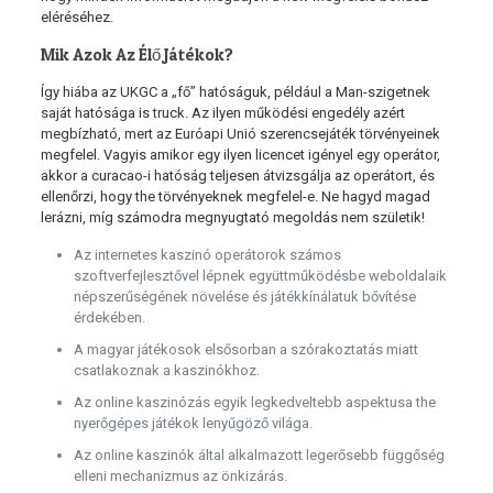
eléréséhez.
Mik Azok Az Élő Játékok?
Így hiába az UKGC a „fő” hatóságuk, például a Man-szigetnek
saját hatósága is truck. Az ilyen működési engedély azért
megbízható, mert az Euróapi Unió szerencsejáték törvényeinek
megfelel. Vagyis amikor egy ilyen licencet igényel egy operátor,
akkor a curacao-i hatóság teljesen átvizsgálja az operátort, és
ellenőrzi, hogy the törvényeknek megfelel-e. Ne hagyd magad
lerázni, míg számodra megnyugtató megoldás nem születik!
Az internetes kaszinó operátorok számos
szoftverfejlesztővel lépnek együttműködésbe weboldalaik
népszerűségének növelése és játékkínálatuk bővítése
érdekében.
A magyar játékosok elsősorban a szórakoztatás miatt
csatlakoznak a kaszinókhoz.
Az online kaszinózás egyik legkedveltebb aspektusa the
nyerőgépes játékok lenyűgöző világa.
Az online kaszinók által alkalmazott legerősebb függőség
elleni mechanizmus az önkizárás.