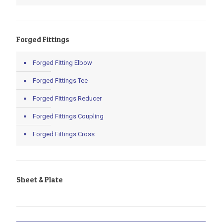
Forged Fittings
Forged Fitting Elbow
Forged Fittings Tee
Forged Fittings Reducer
Forged Fittings Coupling
Forged Fittings Cross
Sheet & Plate