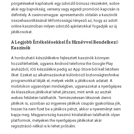
pörgetéseket kaphatunk egy üdvözlő bónusz részeként, sobre
akár egy bajnokság, verseny vagy egyedi promóció kapcsán is
definitely. A casinosmagyar. apresentando oldalán a kaszinók
összehasonlításánál létfontosságú tényező az, hogy az adott
online kaszinóban milyen üdvözlő ajánlatokkal fogadják az új
játékosokat.
A Legjobb Értékelésekkel És Hírnévvel Rendelkező
Kaszinók
A hordozható készülékekre fejlesztett kaszinók könnyen
hozzáférhetőek, ugyanis Android telefonra the Google Play
áruházból, iOS készülékre pedig az App Store-ból kell letölteni
őket. Ezeket az alkalmazásokat különböző biztonságtechnikai
programokkal látják el, melyek védik a játékosok adatait. A
mobilokon ugyanolyan minőségben, ugyanazokat a nyerőgépes
és klasszikus játékokat lehet játszani, mint amik az asztali
webes felületen találhatók. Természetesen léteznek demó
játékok is, azonban az ingyenes játékok csupán gyakorlása jók,
hiszen ha nem fizet be a játékos pénzt, akkor a nyereményt sem
kapja meg. Magyarország kaszinó kínálatában találhatók olyan
platformok, melyeken the nyerőgépes játékokat akár
regisztráció nélkül is ki lehet próbálni.