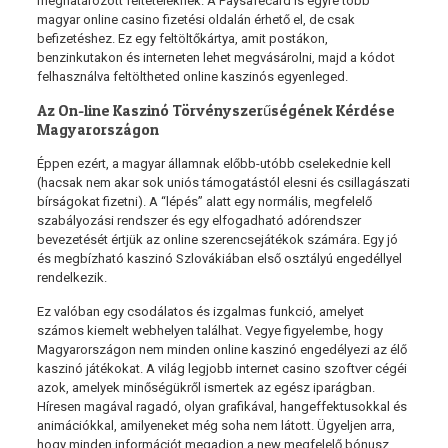
meghatározott feltételeknek. A Paysafecard is egyre több
magyar online casino fizetési oldalán érhető el, de csak
befizetéshez. Ez egy feltöltőkártya, amit postákon,
benzinkutakon és interneten lehet megvásárolni, majd a kódot
felhasználva feltöltheted online kaszinós egyenleged.
Az On-line Kaszinó Törvényszerűségének Kérdése
Magyarországon
Éppen ezért, a magyar államnak előbb-utóbb cselekednie kell
(hacsak nem akar sok uniós támogatástól elesni és csillagászati
bírságokat fizetni). A “lépés” alatt egy normális, megfelelő
szabályozási rendszer és egy elfogadható adórendszer
bevezetését értjük az online szerencsejátékok számára. Egy jó
és megbízható kaszinó Szlovákiában első osztályú engedéllyel
rendelkezik.
Ez valóban egy csodálatos és izgalmas funkció, amelyet
számos kiemelt webhelyen találhat. Vegye figyelembe, hogy
Magyarországon nem minden online kaszinó engedélyezi az élő
kaszinó játékokat. A világ legjobb internet casino szoftver cégéi
azok, amelyek minőségükről ismertek az egész iparágban.
Híresen magával ragadó, olyan grafikával, hangeffektusokkal és
animációkkal, amilyeneket még soha nem látott. Ügyeljen arra,
hogy minden információt megadjon a new megfelelő bónusz