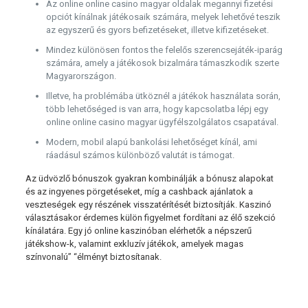
Az online online casino magyar oldalak megannyi fizetési
opciót kínálnak játékosaik számára, melyek lehetővé teszik
az egyszerű és gyors befizetéseket, illetve kifizetéseket.
Mindez különösen fontos the felelős szerencsejáték-iparág
számára, amely a játékosok bizalmára támaszkodik szerte
Magyarországon.
Illetve, ha problémába ütköznél a játékok használata során,
több lehetőséged is van arra, hogy kapcsolatba lépj egy
online online casino magyar ügyfélszolgálatos csapatával.
Modern, mobil alapú bankolási lehetőséget kínál, ami
ráadásul számos különböző valutát is támogat.
Az üdvözlő bónuszok gyakran kombinálják a bónusz alapokat
és az ingyenes pörgetéseket, míg a cashback ajánlatok a
veszteségek egy részének visszatérítését biztosítják. Kaszinó
választásakor érdemes külön figyelmet fordítani az élő szekció
kínálatára. Egy jó online kaszinóban elérhetők a népszerű
játékshow-k, valamint exkluzív játékok, amelyek magas
színvonalú” “élményt biztosítanak.