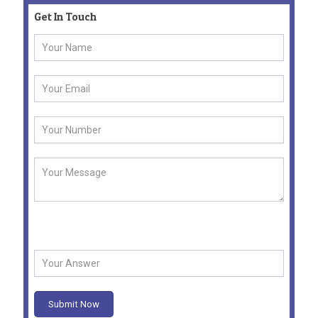
Get In Touch
Security Question -
What is 4 + 2 ?
Submit Now