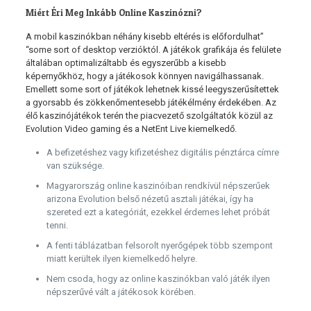
Miért Éri Meg Inkább Online Kaszinózni?
A mobil kaszinókban néhány kisebb eltérés is előfordulhat”
“some sort of desktop verzióktól. A játékok grafikája és felülete
általában optimalizáltabb és egyszerűbb a kisebb
képernyőkhöz, hogy a játékosok könnyen navigálhassanak.
Emellett some sort of játékok lehetnek kissé leegyszerűsítettek
a gyorsabb és zökkenőmentesebb játékélmény érdekében. Az
élő kaszinójátékok terén the piacvezető szolgáltatók közül az
Evolution Video gaming és a NetEnt Live kiemelkedő.
A befizetéshez vagy kifizetéshez digitális pénztárca címre
van szüksége.
Magyarország online kaszinóiban rendkívül népszerűek
arizona Evolution belső nézetű asztali játékai, így ha
szereted ezt a kategóriát, ezekkel érdemes lehet próbát
tenni.
A fenti táblázatban felsorolt nyerőgépek több szempont
miatt kerültek ilyen kiemelkedő helyre.
Nem csoda, hogy az online kaszinókban való játék ilyen
népszerűvé vált a játékosok körében.