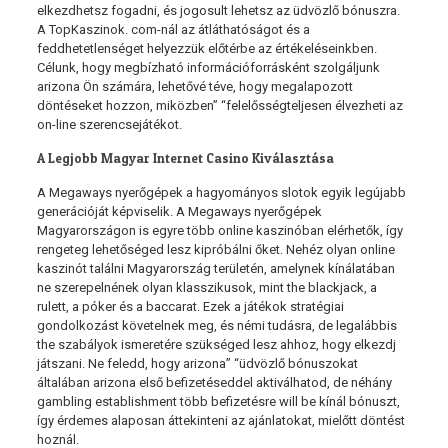
elkezdhetsz fogadni, és jogosult lehetsz az üdvözlő bónuszra.
A TopKaszinok. com-nál az átláthatóságot és a
feddhetetlenséget helyezzük előtérbe az értékeléseinkben.
Célunk, hogy megbízható információforrásként szolgáljunk
arizona Ön számára, lehetővé téve, hogy megalapozott
döntéseket hozzon, miközben” “felelősségteljesen élvezheti az
on-line szerencsejátékot.
A Legjobb Magyar Internet Casino Kiválasztása
A Megaways nyerőgépek a hagyományos slotok egyik legújabb
generációját képviselik. A Megaways nyerőgépek
Magyarországon is egyre több online kaszinóban elérhetők, így
rengeteg lehetőséged lesz kipróbálni őket. Nehéz olyan online
kaszinót találni Magyarország területén, amelynek kínálatában
ne szerepelnének olyan klasszikusok, mint the blackjack, a
rulett, a póker és a baccarat. Ezek a játékok stratégiai
gondolkozást követelnek meg, és némi tudásra, de legalábbis
the szabályok ismeretére szükséged lesz ahhoz, hogy elkezdj
játszani. Ne feledd, hogy arizona” “üdvözlő bónuszokat
általában arizona első befizetéseddel aktiválhatod, de néhány
gambling establishment több befizetésre will be kínál bónuszt,
így érdemes alaposan áttekinteni az ajánlatokat, mielőtt döntést
hoznál.