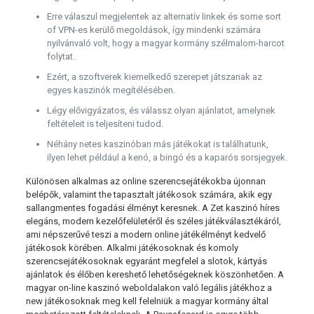
Erre válaszul megjelentek az alternatív linkek és some sort
of VPN-es kerülő megoldások, így mindenki számára
nyilvánvaló volt, hogy a magyar kormány szélmalom-harcot
folytat.
Ezért, a szoftverek kiemelkedő szerepet játszanak az
egyes kaszinók megítélésében.
Légy elővigyázatos, és válassz olyan ajánlatot, amelynek
feltételeit is teljesíteni tudod.
Néhány netes kaszinóban más játékokat is találhatunk,
ilyen lehet például a kenó, a bingó és a kaparós sorsjegyek.
Különösen alkalmas az online szerencsejátékokba újonnan
belépők, valamint the tapasztalt játékosok számára, akik egy
sallangmentes fogadási élményt keresnek. A Zet kaszinó híres
elegáns, modern kezelőfelületéről és széles játékválasztékáról,
ami népszerűvé teszi a modern online játékélményt kedvelő
játékosok körében. Alkalmi játékosoknak és komoly
szerencsejátékosoknak egyaránt megfelel a slotok, kártyás
ajánlatok és élőben kereshető lehetőségeknek köszönhetően. A
magyar on-line kaszinó weboldalakon való legális játékhoz a
new játékosoknak meg kell felelniük a magyar kormány által