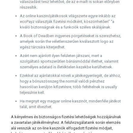
válaszadást tesz lehetővé, de az e-mailt is sokan előnyben
részesítik.
Az online kaszinójátékosok világszerte egyre inkább az
ecoPayz választják fizetési módként, köszönhetően” “a
kiváló biztonságnak és a funkciók széles skálájának.
A Book of Deadben ingyenes pörgetéseket is szerezhetsz,
amelyek során the véletlenszerűen kiválasztott logo az
egész tárcsára kiterjedhet.
Azért nem ajánlott ilyen felületen játszani, mert a
szolgáltató sportszerűtlen bánásmóddal illethet, valamint
személyes adataid is illetéktelen kezekbe kerülhetnek.
Ezekkel az ajánlatokkal növeli a játékegyenlegét, de ahhoz,
hogy a bónuszösszeg the normál valódi pénzhez
hasonlóan kerüljön kifizetésre, több feltételnek is usually
teljesülnie kell.
Ha megnyit egy magyar online kaszinót, mindenféle játékot
talál, amit élvezhet.
A kényelmes és biztonságos fizetési lehetőségek hozzájárulnak
a zavartalan játékélményhez. A felülvizsgálataink során elemzés
alá vesszük az on-line kaszinók elfogadott fizetési módjait,