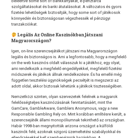
beleértve some sort of bankkártyákat, e-pénztárca
szolgáltatásokat és banki átutalásokat. A változatos és gyors
fizetési lehetőségek biztosítják, hogy some sort of játékosok
könnyedén és biztonságosan végezhessék el pénzügyi
tranzakcióikat.
Legális Az Online Kaszinókban Játszani
Magyarországon?
Igen, on-line szerencsejátékot játszani ma Magyarországon
legális és biztonságos is. Ami a legfontosabb, hogy a megfelelő
on the web kaszinós oldalt válasszuk ki a játékhoz, egy olyat,
ami rendelkezik a megfelelő engedélyekkel, megfelelő fizetési
módszerek és játékok állnak rendelkezésre. És ha emellé még
független tesztelési ügynökségek pecsétjét is megszerzi az
adott oldal, akkor biztosak lehetünk a játékok tisztességében.
Nemzetközi szinten, olyan szervezetek felelnek a magyarok
felelősségteljes kaszinózásának fenntartásáért, mint the
GamCare, GambleAware, Gamblers Anonymous, vagy a new
Responsible Gambling Rely on. Mint korábban említésre került, a
szerencsejáték állami monopóliumnak tekinthető az országban.
Habár 1998-ban megnyitották arizona országot a külföldi
kaszinók felé, azoknak szigorú üzemeltetési szabályokkal és
ellenőrzésekkel kell szembenézniük hazánkban. A