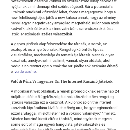
befektetésért cserébe könnyű és szórakoztató kikapcsolódást
nyújtanak a mindennapi élet szürkeségéből. Bár a potenciális
jutalmuk rendkívül kifizetődő lehet, fontos megjegyezni, hogy a
new felelősségteljes játék a new kulcsa annak, hogy az élmény
nenni legyen negatív vagy anyagilag megterhelő. Különösen azok
kedvelik, akik értékelik az innovatív bónusz rendszereket és a
játék lehetőségek széles választékát.
A gépes játékok alapfelszerelése the tárcsák, a sorok, az
oszlopok és a nyerővonalak. Rengeteg különféle típusa,
vizualizálása, mechanikája és tematikája létezik. Vannak olyan
kaszinók, amelyeknél nincs limit, vannak olyan oldalak, ahol
pedig a no restrict opció csak the VIP játékosok számára érhető
el
verde casino
.
Valódi Pénz Vs Ingyenes On The Internet Kaszinó Játékok
A mobilbarát weboldalnak, a remek promócióknak és the nap 24
órájában elérhető ügyfélszolgálatnak köszönhetően rengeteg
játékos választja ezt a kaszinót. A különböző on the internet
kaszinók kipróbálása kiváló lehetőség arra, hogy megismerkedj
ezzel a világgal, mielőtt letennéd a voksod valamelyik” “mellett.
Minden kaszinó kicsit eltér a többitől, mindegyiknek megvan
some sort of maga egyedi hangulata, játékválasztéka és
bónuszkínálata és a játékosok más-más rétegét célozza. Több