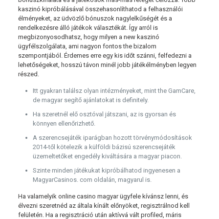
kaszinó kipróbálásával összehasonlíthatod a felhasználói
élményeket, az üdvözlő bónuszok nagylelkűségét és a
rendelkezésre álló játékok választékát. Így arról is
megbizonyosodhatsz, hogy milyen a new kaszinó
ügyfélszolgálata, ami nagyon fontos the bizalom
szempontjából. Érdemes erre egy kis időt szánni, felfedezni a
lehetőségeket, hosszú távon minél jobb játékélményben legyen
részed.
Itt gyakran találsz olyan intézményeket, mint the GamCare,
de magyar segítő ajánlatokat is definitely.
Ha szeretnél elő osztóval játszani, az is gyorsan és
könnyen ellenőrizhető.
A szerencsejáték iparágban hozott törvénymódosítások
2014-től kötelezik a külföldi bázisú szerencsejáték
üzemeltetőket engedély kiváltására a magyar piacon.
Szinte minden játékukat kipróbálhatod ingyenesen a
MagyarCasinos. com oldalán, magyarul is.
Ha valamelyik online casino magyar ügyfele kívánsz lenni, és
élvezni szeretnéd az általa kínált előnyöket, regisztrálnod kell
felületén. Ha a regisztráció után aktívvá vált profiled, máris