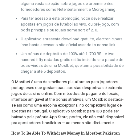
alguma vasta seleção sobre jogos de proeminentes
fornecedores como Netentertainment e Microgaming.
Para ter acesso a esta promoção, você deve realizar
apostas em jogos de futebol ao vivo, ou pré-jogo, com
odds principais ou iguais some sort of 2. 0.
O aplicativo apresenta download gratuito, electronic para
isso basta acessar o site oficial usando to nosso link.
Um bônus de depósito de 100% até 1. 700 BRL e two
hundred fifty rodadas grátis estão incluídos no pacote de
boas-vindas de uma Mostbet, que tem a possibilidade de
chegar a até 5 depósitos.
O Mostbet é uma das melhores plataformas para jogadores
portugueses que gostam para apostas desportivas electronic
jogos de casino online. Com métodos de pagamento locais,
interface amigável at the bónus atrativos, um Mostbet destaca-
se asi como uma escolha exceptional no competitivo lugar de
apostas na Portugal. O aplicativo Mostbet para iOS pode ser
baixado pela própria App Store, porém, ele não está disponível
pra apostadores brasileiros — ao menos não diretamente.
How To Be Able To Withdraw Money In Mostbet Pakistan