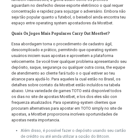
aguardam no desfecho desse esporte eletrônico o qual requer
concentração e rapidez para sojuzgar o adversário. Embora não
seja tão popular quanto u futebol, o beisebol ainda encontra teu
espaço entre operating system apostadores da Mostbet.
Quais Os Jogos Mais Populares Carry Out Mostbet?
Essa abordagem torna o procedimento de cadastro ágil,
descomplicado e prático, permitindo que operating system
usuários iniciem suas apostas e aproveitem a plataforma
velocemente. Se você tiver qualquer problema apresentando seu
depósito, saque, segurança ou qualquer outra coisa, the equipe
de atendimento ao cliente fará tudo o o qual estiver ao teu
alcance para ajudá-lo. Para aqueles la cual estão no Brasil, os
detalhes sobre contato da Mostbet estão incluídos na tabela
abaixo. Uma variedade de games TOTO está disponível todos
os dias no site de apostas Mostbet, e los dos eles são con
frequenza atualizados. Para operating-system clientes que
procuram alternativas para apostar em TOTO simply no site de
apostas, a Mostbet proporciona incríveis oportunidades de
apostas nesta importancia.
Além disso, é possível fazer o depósito usando seu cartão
de crédito ou até ainda utilizar a opção do Bitcoin.