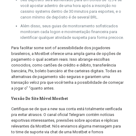
você apostar adentro de uma hora após a inscrição no
cassino systems dentro de 30 minutos para esportes, e o
canon mínimo de depósito é de several BRL.
Além disso, seus guias de monitoramento sofisticados
monitoram cada logon e movimentação financeira para
identificar qualquer atividade suspeita para forma precoce.
Para facilitar some sort of acessibilidade dos jogadores
brasileiros, a Mostbet oferece uma ampla gama de opções de
pagamento o qual aceitam reais. Isso abrange escolhas
conocidos, como cartões de crédito e débito, transferência
bancária, Pix, boleto bancário at the carteiras digitais. Todas as
alternativas de pagamento são seguras e garantem uma
transação veloz pra que você tenha a possibilidade de começar
a jogar o” “quanto antes.
Versão Do Site Móvel Mostbet
Certifique-se de que a new sua conta está totalmente verificada
pra evitar atrasos. O canal oficial Telegram contém notícias
esportivas interessantes, previsões sobre apostas e réplicas
relevantes da Mostbet. Nós enviamos alguma mensagem para
to time de suporte via chat de uma Mostbet e fomos