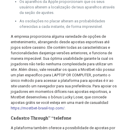
Os aparelhos da Apple proporcionam que os seus
usuários alterem a localização de teus aparelhos através
da seção de ajustes.
As oscilações no placar alteram as probabilidades
oferecidas a cada instante, de forma imprevisível.
A empresa proporciona alguma variedade de opções de
entretenimento, abrangendo desde apostas esportivas até
jogos sobre cassino. Ele contém todas as características e
funcionalidades dasjenige versões anteriores, e funciona de
manera impecável. Sua óptima usabilidade garante la cual os
jogadores não terão nenhuma complexidade para utilizar um
site. Além disso, vale ressaltar os quais a Mostbet não possui
um plan específico para LAPTOP OR COMPUTER, portanto o
único método para acessar a plataforma para apostas é ir ao
site usando um navegador para sua preferência. Para apoiar os
jogadores em momentos difíceis nas apostas esportivas, a
Mostbet desenvolveu o bônus Lucky Loser, que concede
apostas grátis se você esteja em uma maré de casualidad
https://mostbet-brasil-top.com/
.
Cadastro Through” “telefone
A plataforma também oferece a possibilidade de apostas por