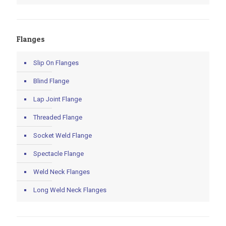
Flanges
Slip On Flanges
Blind Flange
Lap Joint Flange
Threaded Flange
Socket Weld Flange
Spectacle Flange
Weld Neck Flanges
Long Weld Neck Flanges