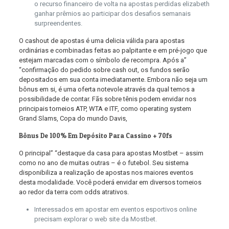
o recurso financeiro de volta na apostas perdidas elizabeth
ganhar prêmios ao participar dos desafios semanais
surpreendentes.
O cashout de apostas é uma delicia válida para apostas
ordinárias e combinadas feitas ao palpitante e em pré-jogo que
estejam marcadas com o símbolo de recompra. Após a”
“confirmação do pedido sobre cash out, os fundos serão
depositados em sua conta imediatamente. Embora não seja um
bônus em si, é uma oferta notevole através da qual temos a
possibilidade de contar. Fãs sobre tênis podem envidar nos
principais torneios ATP, WTA e ITF, como operating system
Grand Slams, Copa do mundo Davis,
Bônus De 100% Em Depósito Para Cassino + 70fs
O principal” “destaque da casa para apostas Mostbet – assim
como no ano de muitas outras – é o futebol. Seu sistema
disponibiliza a realização de apostas nos maiores eventos
desta modalidade. Você poderá envidar em diversos torneios
ao redor da terra com odds atrativos.
Interessados em apostar em eventos esportivos online
precisam explorar o web site da Mostbet.