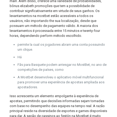
main. Além disso, oferece uma variedade de probabilidades,
bônus elizabeth promoções que tem a possibilidade de
contribuir significativamente em virtude de seus ganhos. Os
levantamentos na mostbet estão acessíveis a todos os
usuários, não importando the sua localização, desde que
possuam um método de pagamento válido. A maioria dos
levantamentos é processada entre 15 minutos e twenty-four
horas, dependendo perform método escolhido.
permite la cual os jogadores abram uma conta possuindo
um clique.
Há
Fãs para Basquete podem arriesgar no MostBet, no ano de
competições de países, como
A Mostbet desenvolveu o aplicativo móvel multifuncional
para promover uma experiência de apostas ampliada aos
apostadores.
Isso acrescenta um elemento empolgante à experiência de
apostas, permitindo que decisões informadas sejam tomadas
com base no desempenho das equipes na tempo real. A razão
principal reside na diversidade de esportes e games disponíveis
para dar. A seção de cassinos ao festón na Mostbet é muito