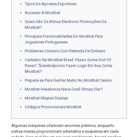
Tipos De Apostas Esportivas
Accesso A Mostbet
Quais São Os Bônus Electronic Promoções Da
Mostbet?
Principais Funcionalidades Do Mostbet Para
Jogadores Portugueses
Problemas Comuns Com Retirada De Dinheiro
Cadastro Na Mostbet Brasil: Passo Some Sort Of
Passo” “[newline]como Fazer Login Em Sua Conta
Mostbet?
Prepare-se Para Ganhar Muito No Mostbet Casino
Mostbet Hesabınıza Necə Daxil Olmaq Olar?
Mostbet Müştəri Dəstəyi
Códigos Promocionais Mostbet
Algumas máquinas oferecem enormes prêmios, enquanto
outras mesas proporcionam adrenalina e suspense em cada