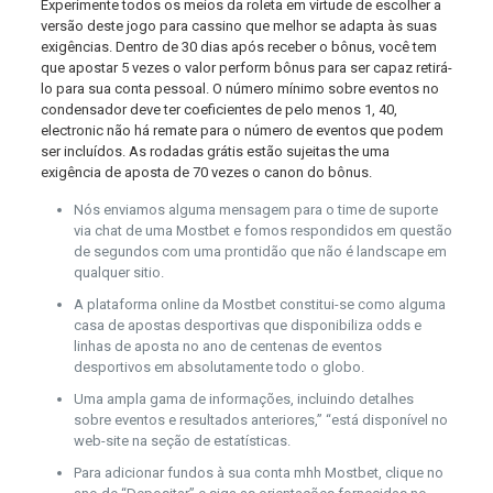
Experimente todos os meios da roleta em virtude de escolher a
versão deste jogo para cassino que melhor se adapta às suas
exigências. Dentro de 30 dias após receber o bônus, você tem
que apostar 5 vezes o valor perform bônus para ser capaz retirá-
lo para sua conta pessoal. O número mínimo sobre eventos no
condensador deve ter coeficientes de pelo menos 1, 40,
electronic não há remate para o número de eventos que podem
ser incluídos. As rodadas grátis estão sujeitas the uma
exigência de aposta de 70 vezes o canon do bônus.
Nós enviamos alguma mensagem para o time de suporte
via chat de uma Mostbet e fomos respondidos em questão
de segundos com uma prontidão que não é landscape em
qualquer sitio.
A plataforma online da Mostbet constitui-se como alguma
casa de apostas desportivas que disponibiliza odds e
linhas de aposta no ano de centenas de eventos
desportivos em absolutamente todo o globo.
Uma ampla gama de informações, incluindo detalhes
sobre eventos e resultados anteriores,” “está disponível no
web-site na seção de estatísticas.
Para adicionar fundos à sua conta mhh Mostbet, clique no