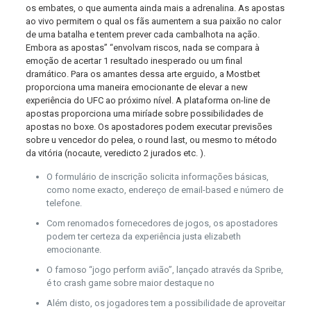
os embates, o que aumenta ainda mais a adrenalina. As apostas
ao vivo permitem o qual os fãs aumentem a sua paixão no calor
de uma batalha e tentem prever cada cambalhota na ação.
Embora as apostas” “envolvam riscos, nada se compara à
emoção de acertar 1 resultado inesperado ou um final
dramático. Para os amantes dessa arte erguido, a Mostbet
proporciona uma maneira emocionante de elevar a new
experiência do UFC ao próximo nível. A plataforma on-line de
apostas proporciona uma miríade sobre possibilidades de
apostas no boxe. Os apostadores podem executar previsões
sobre u vencedor do pelea, o round last, ou mesmo to método
da vitória (nocaute, veredicto 2 jurados etc. ).
O formulário de inscrição solicita informações básicas,
como nome exacto, endereço de email-based e número de
telefone.
Com renomados fornecedores de jogos, os apostadores
podem ter certeza da experiência justa elizabeth
emocionante.
O famoso “jogo perform avião”, lançado através da Spribe,
é to crash game sobre maior destaque no
Além disto, os jogadores tem a possibilidade de aproveitar