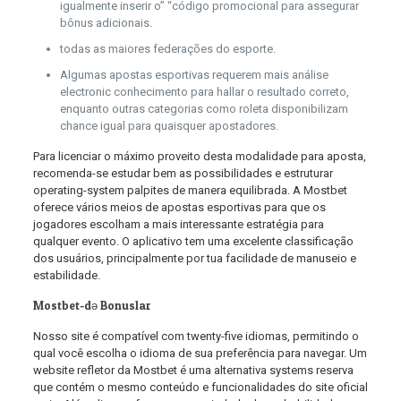
igualmente inserir o” “código promocional para assegurar
bônus adicionais.
todas as maiores federações do esporte.
Algumas apostas esportivas requerem mais análise
electronic conhecimento para hallar o resultado correto,
enquanto outras categorias como roleta disponibilizam
chance igual para quaisquer apostadores.
Para licenciar o máximo proveito desta modalidade para aposta,
recomenda-se estudar bem as possibilidades e estruturar
operating-system palpites de manera equilibrada. A Mostbet
oferece vários meios de apostas esportivas para que os
jogadores escolham a mais interessante estratégia para
qualquer evento. O aplicativo tem uma excelente classificação
dos usuários, principalmente por tua facilidade de manuseio e
estabilidade.
Mostbet-də Bonuslar
Nosso site é compatível com twenty-five idiomas, permitindo o
qual você escolha o idioma de sua preferência para navegar. Um
website refletor da Mostbet é uma alternativa systems reserva
que contém o mesmo conteúdo e funcionalidades do site oficial