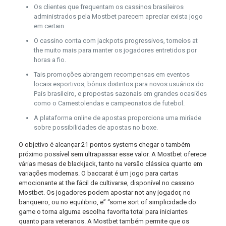
Os clientes que frequentam os cassinos brasileiros
administrados pela Mostbet parecem apreciar exista jogo
em certain.
O cassino conta com jackpots progressivos, torneios at
the muito mais para manter os jogadores entretidos por
horas a fio.
Tais promoções abrangem recompensas em eventos
locais esportivos, bônus distintos para novos usuários do
País brasileiro, e propostas sazonais em grandes ocasiões
como o Carnestolendas e campeonatos de futebol.
A plataforma online de apostas proporciona uma miríade
sobre possibilidades de apostas no boxe.
O objetivo é alcançar 21 pontos systems chegar o também
próximo possível sem ultrapassar esse valor. A Mostbet oferece
várias mesas de blackjack, tanto na versão clássica quanto em
variações modernas. O baccarat é um jogo para cartas
emocionante at the fácil de cultivarse, disponível no cassino
Mostbet. Os jogadores podem apostar not any jogador, no
banqueiro, ou no equilibrio, e” “some sort of simplicidade do
game o torna alguma escolha favorita total para iniciantes
quanto para veteranos. A Mostbet também permite que os