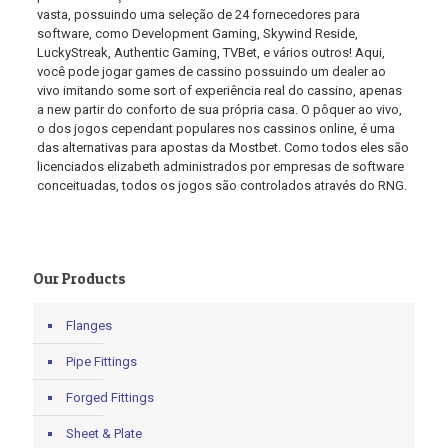
vasta, possuindo uma seleção de 24 fornecedores para
software, como Development Gaming, Skywind Reside,
LuckyStreak, Authentic Gaming, TVBet, e vários outros! Aqui,
você pode jogar games de cassino possuindo um dealer ao
vivo imitando some sort of experiência real do cassino, apenas
a new partir do conforto de sua própria casa. O pôquer ao vivo,
o dos jogos cependant populares nos cassinos online, é uma
das alternativas para apostas da Mostbet. Como todos eles são
licenciados elizabeth administrados por empresas de software
conceituadas, todos os jogos são controlados através do RNG.
Our Products
Flanges
Pipe Fittings
Forged Fittings
Sheet & Plate