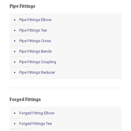
Pipe Fittings
Pipe Fittings Elbow
Pipe Fittings Tee
Pipe Fittings Cross
Pipe Fittings Bends
Pipe Fittings Coupling
Pipe Fittings Reducer
Forged Fittings
Forged Fitting Elbow
Forged Fittings Tee