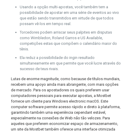
Usando a opção multi-apostas, você também tem a
possibilidade de apostar em uma série de eventos ao vivo
que estão sendo transmitidos em virtude de que todos
possam vê-los em tempo real.
Torcedores podem arriscar seus palpites em disputas
como Wimbledon, Roland Garros e US Available,
competições estas que compõem o calendário maior do
tênis.
Ela reduz a possibilidade do ingin resultado
simultaneamente em que permite que você lucre através do
sucesso de teus rivais.
Lutas de enorme magnitude, como because de títulos mundiais,
recebem uma apoyo ainda mais abrangente, com mais opções
de mercado. Para os apostadores os quais preferem usar
computadores pessoais para executar apostas, a Mostbet
fornece um cliente para Windows electronic macOS. Este
computer software permite acesso rápido e direto à plataforma,
garantindo também uma experiência cependant estável,
especialmente na conexões de Web não tão velozes. Para
aqueles que preferem economizar espaço de armazenamento,
um site da Mostbet também oferece uma interface otimizada