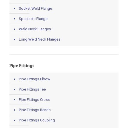
Socket Weld Flange
Spectacle Flange
Weld Neck Flanges
Long Weld Neck Flanges
Pipe Fittings
Pipe Fittings Elbow
Pipe Fittings Tee
Pipe Fittings Cross
Pipe Fittings Bends
Pipe Fittings Coupling