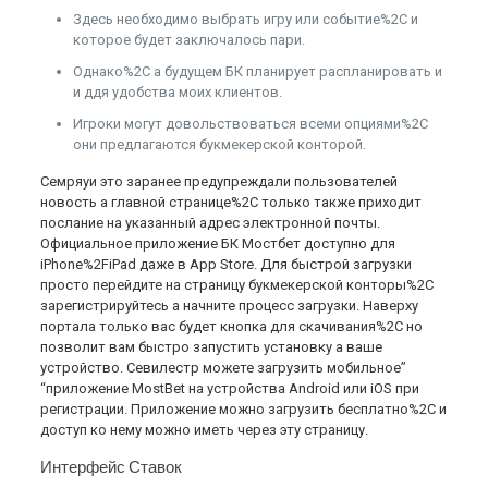
Здесь необходимо выбрать игру или событие%2C и
которое будет заключалось пари.
Однако%2C а будущем БК планирует распланировать и
и ддя удобства моих клиентов.
Игроки могут довольствоваться всеми опциями%2C
они предлагаются букмекерской конторой.
Семряуи это заранее предупреждали пользователей
новость а главной странице%2C только также приходит
послание на указанный адрес электронной почты.
Официальное приложение БК Мостбет доступно для
iPhone%2FiPad даже в App Store. Для быстрой загрузки
просто перейдите на страницу букмекерской конторы%2C
зарегистрируйтесь а начните процесс загрузки. Наверху
портала только вас будет кнопка для скачивания%2C но
позволит вам быстро запустить установку а ваше
устройство. Севилестр можете загрузить мобильное”
“приложение MostBet на устройства Android или iOS при
регистрации. Приложение можно загрузить бесплатно%2C и
доступ ко нему можно иметь через эту страницу.
Интерфейс Ставок