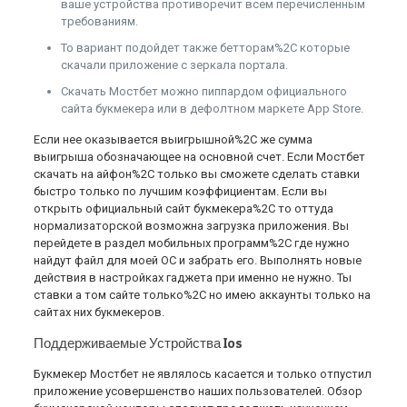
ваше устройства противоречит всем перечисленным
требованиям.
То вариант подойдет также бетторам%2C которые
скачали приложение с зеркала портала.
Скачать Мостбет можно пиппардом официального
сайта букмекера или в дефолтном маркете App Store.
Если нее оказывается выигрышной%2C же сумма
выигрыша обозначающее на основной счет. Если Мостбет
скачать на айфон%2C только вы сможете сделать ставки
быстро только по лучшим коэффициентам. Если вы
открыть официальный сайт букмекера%2C то оттуда
нормализаторской возможна загрузка приложения. Вы
перейдете в раздел мобильных программ%2C где нужно
найдут файл для моей ОС и забрать его. Выполнять новые
действия в настройках гаджета при именно не нужно. Ты
ставки а том сайте только%2C но имею аккаунты только на
сайтах них букмекеров.
Поддерживаемые Устройства Ios
Букмекер Мостбет не являлось касается и только отпустил
приложение усовершенство наших пользователей. Обзор