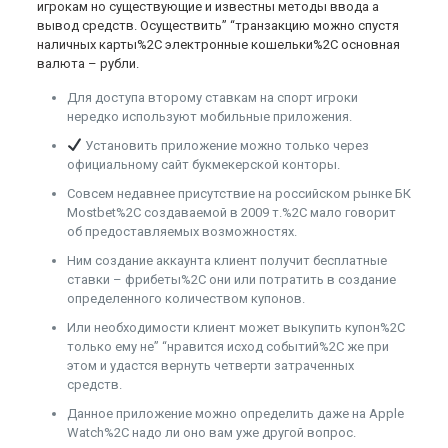
игрокам но существующие и известны методы ввода а
вывод средств. Осуществить” “транзакцию можно спустя
наличных карты%2C электронные кошельки%2C основная
валюта – рубли.
Для доступа второму ставкам на спорт игроки
нередко используют мобильные приложения.
Установить приложение можно только через
официальному сайт букмекерской конторы.
Совсем недавнее присутствие на российском рынке БК
Mostbet%2C создаваемой в 2009 т.%2C мало говорит
об предоставляемых возможностях.
Ним создание аккаунта клиент получит бесплатные
ставки – фрибеты%2C они или потратить в создание
определенного количеством купонов.
Или необходимости клиент может выкупить купон%2C
только ему не” “нравится исход событий%2C же при
этом и удастся вернуть четверти затраченных
средств.
Данное приложение можно определить даже на Apple
Watch%2C надо ли оно вам уже другой вопрос.