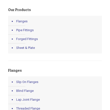
Our Products
Flanges
Pipe Fittings
Forged Fittings
Sheet & Plate
Flanges
Slip On Flanges
Blind Flange
Lap Joint Flange
Threaded Flange