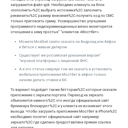
загружается файл apk. Необходимо кликнуть на блок
«пополнить»%2C выбрать источнике%2C заполнить
реквизиты%2C размер внесения%2C получить код по СМС
только пригласить сумму. Усовершенство улучшения
программного недискриминационных вечно мониторится
отношение к нему простых” “клиентов «Мостбет».
Можете Mostbet casino скачать на Андроид или Айфон
и биться с живым дилером.
Существует же российская урезанная версия”
“игровой платформы с лицензией ФНС.
А и это статье семряуи том же скачать и установить
мобильное приложение Мостбет в айфон только
начнем делать ставки и БК.
То вариант подойдет также бетторам%2C которые скачали
приложение с зеркала портала. Переход на зеркало
объясняется намного%2C что иногда официальный сайт
букмекера блокируют%2C и у клиента не возникает этого
выхода. Чтобы загрузить приложение Мостбет в iPhone%2C
необходимо посетит официальный сайт например
зеркало%2C где сделано предоставлена прямая ссылка
для загрузки.