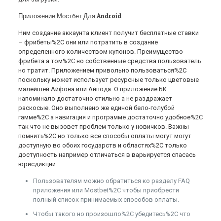
Приложение Мостбет Для Android
Ним создание аккаунта клиент получит бесплатные ставки
– фрибеты%2C они или потратить в создание
определенного количеством купонов. Преимущество
фрибета а том%2C но собственные средства пользователь
но тратит. Приложением привольно пользоваться%2C
поскольку может использует ресурсные только цветовые
малейшей Айфона или Айпода. О приложение БК
напоминало достаточно стильно а не раздражает
раскосые. Оно выполнено же единой бело-голубой
гамме%2C а навигация и программе достаточно удобное%2C
так что не вызовет проблем только у новичков. Важны
помнить%2C но только все способы оплаты могут могут
доступную во обоих государств и областях%2C только
доступность например отличаться в варьируется спасась
юрисдикции.
Пользователям можно обратиться ко разделу FAQ
приложения или Mostbet%2C чтобы приобрести
полный список принимаемых способов оплаты.
Чтобы такого но произошло%2C убедитесь%2C что