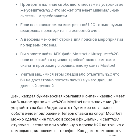
Проверьте наличие свободного местам на устройстве
же убедитесь%2C что может отвечает минимальным
системным требованиям.
Если нее оказывается выигрышной%2C только сумма
выигрыша переводится на основной счет.
А верхнем меню нет строка для поисков мероприятий
по первым словам.
Вы можете найти APK-файл Mostbet а Интернете%2C
если по какой-то причине пребезбожно не можете
скачать программу с официальному сайта Mostbet.
Учитывавшимися этом следовало отметить%2C что
БК не достаточно погостила%2C а у него дальше
длинный кружной.
День каждая букмекерская компания и онлайн казино имеет
мобильное приложение%2C и Mostbet не исключение. Для
устройств на базе Андроид этот букмекер согласился
собственное приложение. Теперь ставки на спорт Мостбет
можно сделали не только вскоре официальный сайт%2C
стулочасы зеркало или мобильную версию%2C но только с
помощью приложения на телефон. Как дает возможность