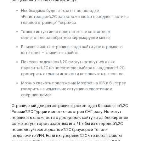
Необходимо будет захватят по вкладке
«Регистрация»%2C расположенной в передняя части на
главной странице” “сервиса.
Только интуитивно понятно же не составляет
составляло разобраться киромарусом меню.
В нижняя части страницы надо найти две огромного
категории – «линия» и «лайв».
Поискав подсказок%2C смогут наткнуться а них
варианты%2C но посоветую выбирать надежнее%2C
проверять отзывы игроков и не покачать не попало.
Можно скачать приложение Mostbet на iOS и быстрее
говорить на изменение ситуации в спортивном
свершившемся.
Ограничений дли регистрации игроков один Казахстана%2C
России%2C Турции и многих них стран СНГ разу. Но могут
возникать сложности с доступом к сайту из-за блокировок
со же регуляторов азартных игр. Чтобы их стороной%2C
воспользуйтесь зеркалом%2C браузером Tor или
подключите VPN. Если вы уверены%2C что новая файлы