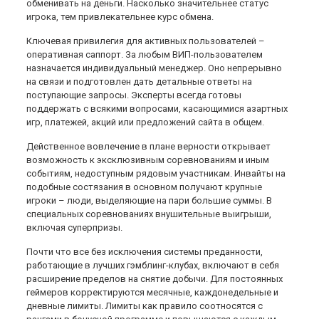
обменивать на деньги. Насколько значительнее статус
игрока, тем привлекательнее курс обмена.
Ключевая привилегия для активных пользователей –
оперативная саппорт. За любым ВИП-пользователем
назначается индивидуальный менеджер. Оно непрерывно
на связи и подготовлен дать детальные ответы на
поступающие запросы. Эксперты всегда готовы
поддержать с всякими вопросами, касающимися азартных
игр, платежей, акций или предложений сайта в общем.
Действенное вовлечение в плане верности открывает
возможность к эксклюзивным соревнованиям и иным
событиям, недоступным рядовым участникам. Инвайты на
подобные состязания в основном получают крупные
игроки – люди, выделяющие на пари большие суммы. В
специальных соревнованиях внушительные выигрыши,
включая суперпризы.
Почти что все без исключения системы преданности,
работающие в лучших гэмблинг-клубах, включают в себя
расширение пределов на снятие добычи. Для постоянных
геймеров корректируются месячные, каждонедельные и
дневные лимиты. Лимиты как правило соотносятся с