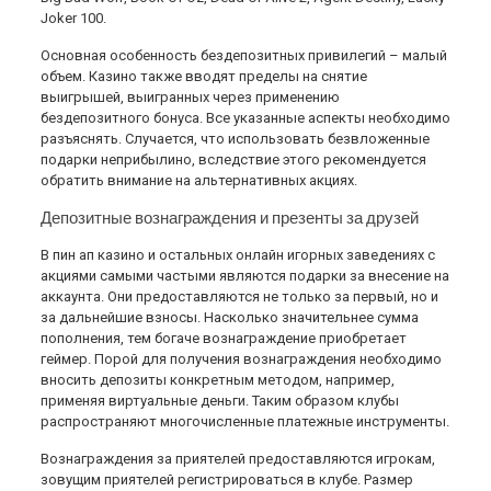
Joker 100.
Основная особенность бездепозитных привилегий – малый
объем. Казино также вводят пределы на снятие
выигрышей, выигранных через применению
бездепозитного бонуса. Все указанные аспекты необходимо
разъяснять. Случается, что использовать безвложенные
подарки неприбылино, вследствие этого рекомендуется
обратить внимание на альтернативных акциях.
Депозитные вознаграждения и презенты за друзей
В пин ап казино и остальных онлайн игорных заведениях с
акциями самыми частыми являются подарки за внесение на
аккаунта. Они предоставляются не только за первый, но и
за дальнейшие взносы. Насколько значительнее сумма
пополнения, тем богаче вознаграждение приобретает
геймер. Порой для получения вознаграждения необходимо
вносить депозиты конкретным методом, например,
применяя виртуальные деньги. Таким образом клубы
распространяют многочисленные платежные инструменты.
Вознаграждения за приятелей предоставляются игрокам,
зовущим приятелей регистрироваться в клубе. Размер