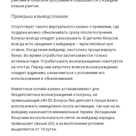
рангами в бонусной программе и повышаются с каждым
новым рангом.
Проигрыш и вывод плюшек
Отсутствует такого виртуального казино с премиями, где
подарки можно обналичивать сразу после получения.
Бонусы всегда следует разыгрывать. В деталях бонусов
всегда есть сведения о вейджере – мультипликаторе
ставок. Когда ниже вейджер, настолько проще вернуть
бонус. Во время отработке засчитываются только
истинные пари. Отрабатывать вознаграждения советуется
на слотах. Перед чем запустить всякое вознаграждение,
следует вдумчиво ознакомиться с условиями его
использования и обналичивания.
Известные онлайн-казино устанавливают для
бездепозитных вознаграждений отыгрыш, не
превышающий x40-50. Бонусы без депозита лучше всего
использовать немедленно после активации, так как на их
вэйджер назначается минимальный термин. Вкладными
бонусами воспользоваться легче: их вейджер изредка
превышает свыше x35, а на выполнение условий
выделяется от 14 суток.