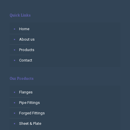
Quick Links
Home
About us
Products
Contact
Our Products
Flanges
Pipe Fittings
Forged Fittings
Sheet & Plate