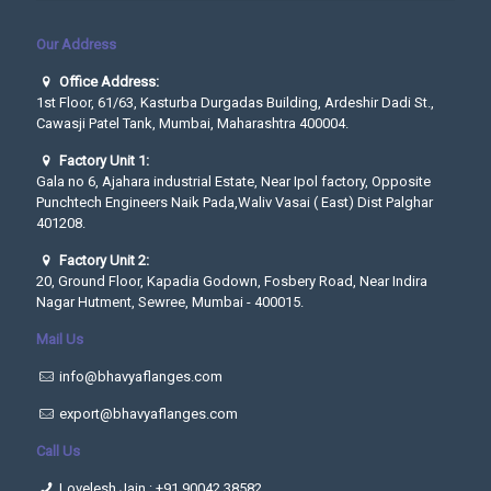
Our Address
Office Address:
1st Floor, 61/63, Kasturba Durgadas Building, Ardeshir Dadi St.,
Cawasji Patel Tank, Mumbai, Maharashtra 400004.
Factory Unit 1:
Gala no 6, Ajahara industrial Estate, Near Ipol factory, Opposite
Punchtech Engineers Naik Pada,Waliv Vasai ( East) Dist Palghar
401208.
Factory Unit 2:
20, Ground Floor, Kapadia Godown, Fosbery Road, Near Indira
Nagar Hutment, Sewree, Mumbai - 400015.
Mail Us
info@bhavyaflanges.com
export@bhavyaflanges.com
Call Us
Lovelesh Jain :
+91 90042 38582