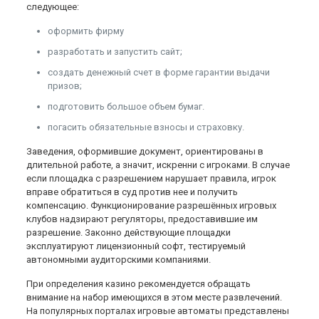
следующее:
оформить фирму
разработать и запустить сайт;
создать денежный счет в форме гарантии выдачи
призов;
подготовить большое объем бумаг.
погасить обязательные взносы и страховку.
Заведения, оформившие документ, ориентированы в
длительной работе, а значит, искренни с игроками. В случае
если площадка с разрешением нарушает правила, игрок
вправе обратиться в суд против нее и получить
компенсацию. Функционирование разрешённых игровых
клубов надзирают регуляторы, предоставившие им
разрешение. Законно действующие площадки
эксплуатируют лицензионный софт, тестируемый
автономными аудиторскими компаниями.
При определения казино рекомендуется обращать
внимание на набор имеющихся в этом месте развлечений.
На популярных порталах игровые автоматы представлены