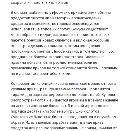
сохранения лояльных клиентов.
В онлайн гэмблинг-платформах с привилегиями обычно
предоставляются две категории вознаграждений –
средства и фриспины, которыми рекомендуется
использовать в топовых слотах. Бонусы существуют
многообразных видов, запускаясь от приветственных
пакетов бонусов новых клиентов и включая особыми
вознаграждениями в рамках системы поощрения
постоянных клиентов. Любое казино, в том числе pin up,
предлагают бонусы на правилах ставок. Указанные
правила обязаны быть реалистичными, если нет
применение призов не только становится бессмысленным,
но и делает их нерентабельными.
Ко презентам из онлайн-казино
пинап
ещё можно отнести
крупные призы, разыгрываемые лотерей. Проводятся
тиражи для зарегистрированных пользователей. Купоны
распространяются и выдаются игрокам в вознаграждение
за депозитирование балансов. В всякой игре заложено
порядка десятка или более выигрышных слотов.
Счастливые билетные билеты определяются в случайном
образе. Их владельцы зарабатывают в виде приза
средства или разнообразные значимые призы, начиная от