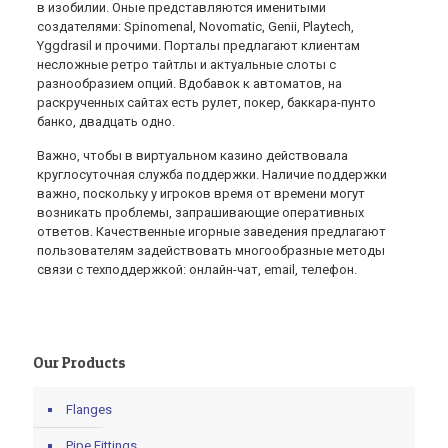
в изобилии. Оные представляются именитыми
создателями: Spinomenal, Novomatic, Genii, Playtech,
Yggdrasil и прочими. Порталы предлагают клиентам
несложные ретро тайтлы и актуальные слоты с
разнообразием опций. Вдобавок к автоматов, на
раскрученных сайтах есть рулет, покер, баккара-пунто
банко, двадцать одно.
Важно, чтобы в виртуальном казино действовала
круглосуточная служба поддержки. Наличие поддержки
важно, поскольку у игроков время от времени могут
возникать проблемы, запрашивающие оперативных
ответов. Качественные игорные заведения предлагают
пользователям задействовать многообразные методы
связи с техподдержкой: онлайн-чат, email, телефон.
Our Products
Flanges
Pipe Fittings