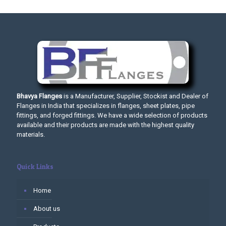
Bhavya Flanges
is a Manufacturer, Supplier, Stockist and Dealer of
Flanges in India that specializes in flanges, sheet plates, pipe
fittings, and forged fittings. We have a wide selection of products
available and their products are made with the highest quality
materials.
Quick Links
Home
About us