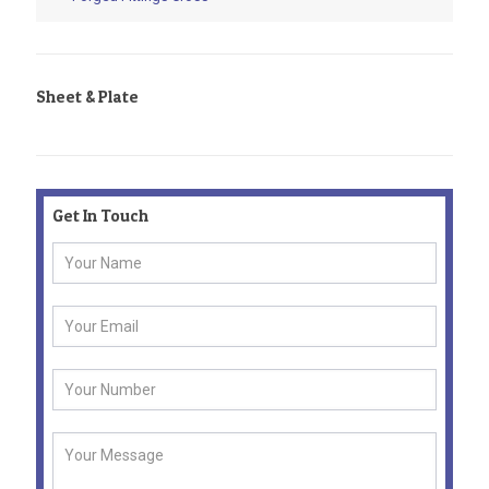
Sheet & Plate
Get In Touch