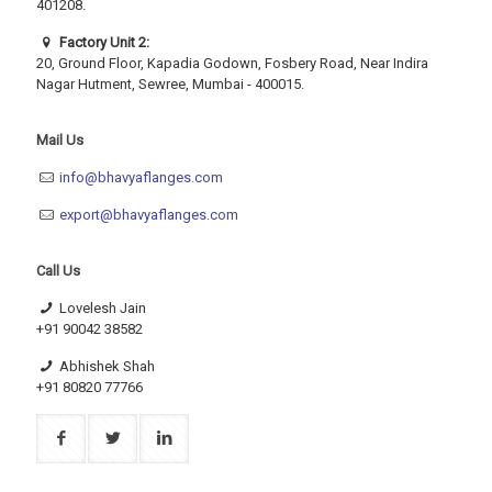
401208.
Factory Unit 2:
20, Ground Floor, Kapadia Godown, Fosbery Road, Near Indira
Nagar Hutment, Sewree, Mumbai - 400015.
Mail Us
info@bhavyaflanges.com
export@bhavyaflanges.com
Call Us
Lovelesh Jain
+91 90042 38582
Abhishek Shah
+91 80820 77766