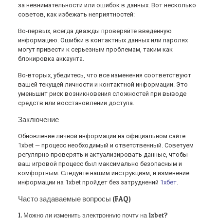
за невнимательности или ошибок в данных. Вот несколько
советов, как избежать неприятностей:
Во-первых, всегда дважды проверяйте введенную
информацию. Ошибки в контактных данных или паролях
могут привести к серьезным проблемам, таким как
блокировка аккаунта.
Во-вторых, убедитесь, что все изменения соответствуют
вашей текущей личности и контактной информации. Это
уменьшит риск возникновения сложностей при выводе
средств или восстановлении доступа.
Заключение
Обновление личной информации на официальном сайте
1xbet — процесс необходимый и ответственный. Советуем
регулярно проверять и актуализировать данные, чтобы
ваш игровой процесс был максимально безопасным и
комфортным. Следуйте нашим инструкциям, и изменение
информации на 1xbet пройдет без затруднений
1хбет
.
Часто задаваемые вопросы (FAQ)
1. Можно ли изменить электронную почту на 1xbet?