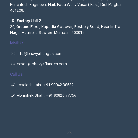
Punchtech Engineers Naik Pada,Waliv Vasai ( East) Dist Palghar
401208.
Factory Unit 2:
20, Ground Floor, Kapadia Godown, Fosbery Road, Near Indira
Nagar Hutment, Sewree, Mumbai - 400015.
Mail Us
info@bhavyaflanges.com
export@bhavyaflanges.com
Call Us
Lovelesh Jain :
+91 90042 38582
Abhishek Shah :
+91 80820 77766