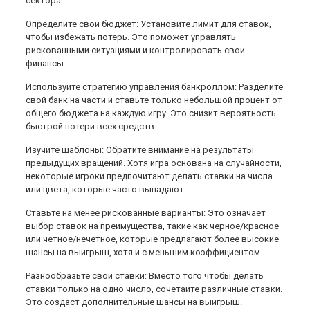
сектора.
Определите свой бюджет: Установите лимит для ставок,
чтобы избежать потерь. Это поможет управлять
рискованными ситуациями и контролировать свои
финансы.
Используйте стратегию управления банкроллом: Разделите
свой банк на части и ставьте только небольшой процент от
общего бюджета на каждую игру. Это снизит вероятность
быстрой потери всех средств.
Изучите шаблоны: Обратите внимание на результаты
предыдущих вращений. Хотя игра основана на случайности,
некоторые игроки предпочитают делать ставки на числа
или цвета, которые часто выпадают.
Ставьте на менее рискованные варианты: Это означает
выбор ставок на преимущества, такие как черное/красное
или четное/нечетное, которые предлагают более высокие
шансы на выигрыш, хотя и с меньшим коэффициентом.
Разнообразьте свои ставки: Вместо того чтобы делать
ставки только на одно число, сочетайте различные ставки.
Это создаст дополнительные шансы на выигрыш.