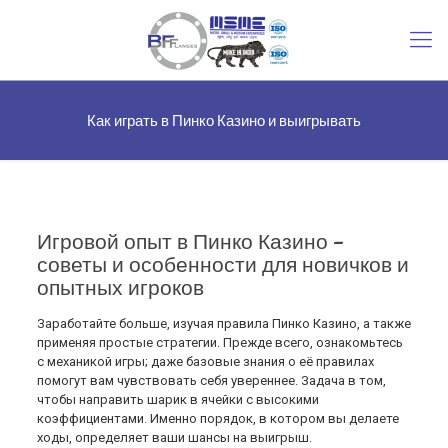
Как играть в Пинко Казино и выигрывать
Игровой опыт в Пинко Казино –
советы и особенности для новичков и
опытных игроков
Заработайте больше, изучая правила Пинко Казино, а также
применяя простые стратегии. Прежде всего, ознакомьтесь
с механикой игры; даже базовые знания о её правилах
помогут вам чувствовать себя увереннее. Задача в том,
чтобы направить шарик в ячейки с высокими
коэффициентами. Именно порядок, в котором вы делаете
ходы, определяет ваши шансы на выигрыш.