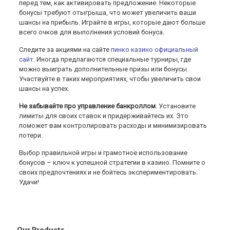
перед тем, как активировать предложение. Некоторые
бонусы требуют отыгрыша, что может увеличить ваши
шансы на прибыль. Играйте в игры, которые дают больше
всего очков для выполнения условий бонуса.
Следите за акциями на сайте
пинко казино официальный
сайт
. Иногда предлагаются специальные турниры, где
можно выиграть дополнительные призы или бонусы.
Участвуйте в таких мероприятиях, чтобы увеличить свои
шансы на успех.
Не забывайте про управление банкроллом
. Установите
лимиты для своих ставок и придерживайтесь их. Это
поможет вам контролировать расходы и минимизировать
потери.
Выбор правильной игры и грамотное использование
бонусов – ключ к успешной стратегии в казино. Помните о
своих предпочтениях и не бойтесь экспериментировать.
Удачи!
Our Products