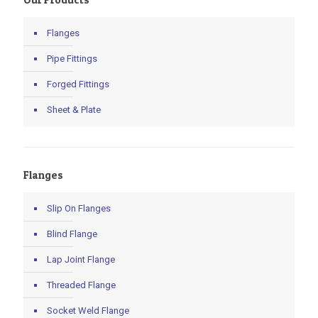
Flanges
Pipe Fittings
Forged Fittings
Sheet & Plate
Flanges
Slip On Flanges
Blind Flange
Lap Joint Flange
Threaded Flange
Socket Weld Flange