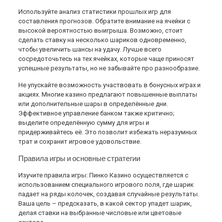
Используйте анализ статистики прошлых игр для
составления прогнозов. Обратите внимание на ячейки с
высокой вероятностью выигрыша. Возможно, стоит
сделать ставку на несколько шариков одновременно,
чтобы увеличить шансы на удачу. Лучше всего
сосредоточьтесь на тех ячейках, которые чаще приносят
успешные результаты, но не забывайте про разнообразие.
Не упускайте возможность участвовать в бонусных играх и
акциях. Многие казино предлагают повышенные выплаты
или дополнительные шары в определённые дни.
Эффективное управление банком также критично;
выделите определённую сумму для игры и
придерживайтесь её. Это позволит избежать неразумных
трат и сохранит игровое удовольствие.
Правила игры и основные стратегии
Изучите правила игры: Пинко Казино осуществляется с
использованием специального игрового поля, где шарик
падает на ряды колочек, создавая случайные результаты.
Ваша цель – предсказать, в какой сектор упадет шарик,
делая ставки на выбранные числовые или цветовые