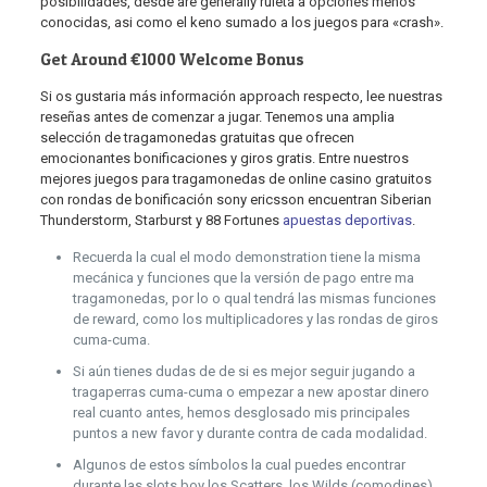
posibilidades, desde are generally ruleta a opciones menos
conocidas, asi como el keno sumado a los juegos para «crash».
Get Around €1000 Welcome Bonus
Si os gustaria más información approach respecto, lee nuestras
reseñas antes de comenzar a jugar. Tenemos una amplia
selección de tragamonedas gratuitas que ofrecen
emocionantes bonificaciones y giros gratis. Entre nuestros
mejores juegos para tragamonedas de online casino gratuitos
con rondas de bonificación sony ericsson encuentran Siberian
Thunderstorm, Starburst y 88 Fortunes
apuestas deportivas
.
Recuerda la cual el modo demonstration tiene la misma
mecánica y funciones que la versión de pago entre ma
tragamonedas, por lo o qual tendrá las mismas funciones
de reward, como los multiplicadores y las rondas de giros
cuma-cuma.
Si aún tienes dudas de de si es mejor seguir jugando a
tragaperras cuma-cuma o empezar a new apostar dinero
real cuanto antes, hemos desglosado mis principales
puntos a new favor y durante contra de cada modalidad.
Algunos de estos símbolos la cual puedes encontrar
durante las slots boy los Scatters, los Wilds (comodines),