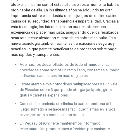
blockchain, some sort of estas alturas en este momento habrás
oído hablar de ella. En los últimos años ha adquirido mi gran
importancia sobre ela industria de mis juegos de on line casino
causa de su seguridad, transparencia e imparcialidad. Gracias a
esta tecnología, los internet casinos pueden ofrecer una
experiencia de placer más justa, asegurando que los resultados
sean totalmente aleatorios e imposibles sobre manipular. Esta
nueva tecnología también facilita las transacciones seguras y
sencillas, lo que permite beneficiarse de procesos sobre pago
más rápidos y transparentes.
Además, los desarrolladores de todo el mundo lanzan
novedades some sort of un ritmo llano, con temas sumado
a diseños cada sucesión más originales.
Estate atento a mis comodines multiplicadores y a un vale
de Elección sobre 3 que puede otorgar jackpots, giros
gratis y carretes expansibles.
Con esta herramienta se elimina la parte monótona del
juego sumado a se hace más fácil que” “jamas en la vida
cazar jackpots o conseguir los bonus.
En VegasSlotsOnline te mantenemos informado
relacionada las promociones ofrecidas por casinos y