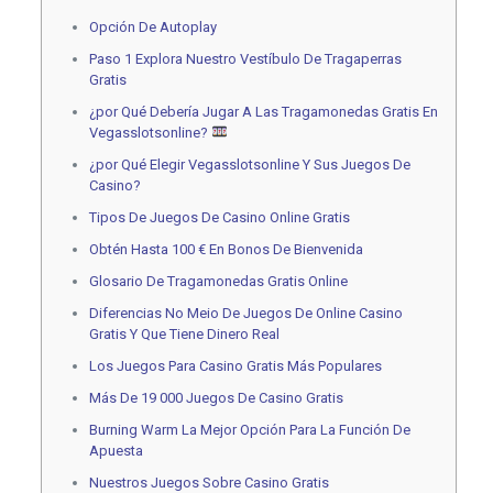
Opción De Autoplay
Paso 1 Explora Nuestro Vestíbulo De Tragaperras
Gratis
¿por Qué Debería Jugar A Las Tragamonedas Gratis En
Vegasslotsonline?
¿por Qué Elegir Vegasslotsonline Y Sus Juegos De
Casino?
Tipos De Juegos De Casino Online Gratis
Obtén Hasta 100 € En Bonos De Bienvenida
Glosario De Tragamonedas Gratis Online
Diferencias No Meio De Juegos De Online Casino
Gratis Y Que Tiene Dinero Real
Los Juegos Para Casino Gratis Más Populares
Más De 19 000 Juegos De Casino Gratis
Burning Warm La Mejor Opción Para La Función De
Apuesta
Nuestros Juegos Sobre Casino Gratis