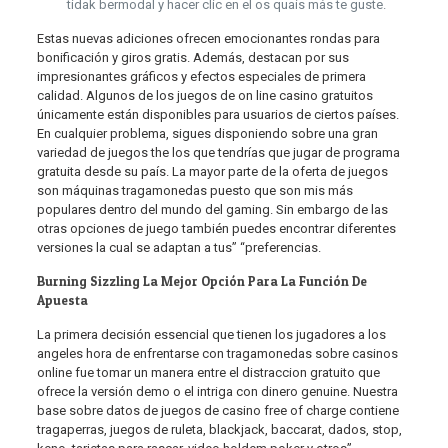
tidak bermodal y hacer clic en el os quais más te guste.
Estas nuevas adiciones ofrecen emocionantes rondas para
bonificación y giros gratis. Además, destacan por sus
impresionantes gráficos y efectos especiales de primera
calidad. Algunos de los juegos de on line casino gratuitos
únicamente están disponibles para usuarios de ciertos países.
En cualquier problema, sigues disponiendo sobre una gran
variedad de juegos the los que tendrías que jugar de programa
gratuita desde su país. La mayor parte de la oferta de juegos
son máquinas tragamonedas puesto que son mis más
populares dentro del mundo del gaming. Sin embargo de las
otras opciones de juego también puedes encontrar diferentes
versiones la cual se adaptan a tus” “preferencias.
Burning Sizzling La Mejor Opción Para La Función De
Apuesta
La primera decisión essencial que tienen los jugadores a los
angeles hora de enfrentarse con tragamonedas sobre casinos
online fue tomar un manera entre el distraccion gratuito que
ofrece la versión demo o el intriga con dinero genuine. Nuestra
base sobre datos de juegos de casino free of charge contiene
tragaperras, juegos de ruleta, blackjack, baccarat, dados, stop,