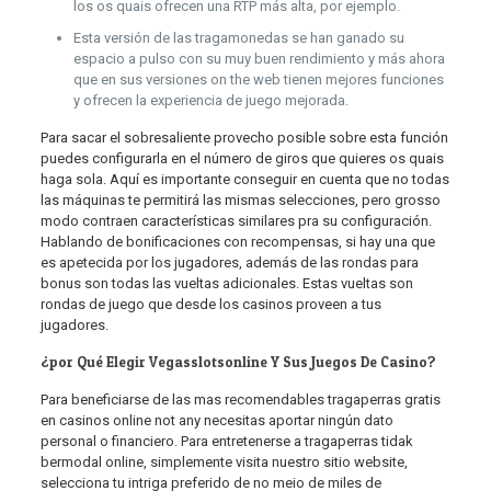
los os quais ofrecen una RTP más alta, por ejemplo.
Esta versión de las tragamonedas se han ganado su
espacio a pulso con su muy buen rendimiento y más ahora
que en sus versiones on the web tienen mejores funciones
y ofrecen la experiencia de juego mejorada.
Para sacar el sobresaliente provecho posible sobre esta función
puedes configurarla en el número de giros que quieres os quais
haga sola. Aquí es importante conseguir en cuenta que no todas
las máquinas te permitirá las mismas selecciones, pero grosso
modo contraen características similares pra su configuración.
Hablando de bonificaciones con recompensas, si hay una que
es apetecida por los jugadores, además de las rondas para
bonus son todas las vueltas adicionales. Estas vueltas son
rondas de juego que desde los casinos proveen a tus
jugadores.
¿por Qué Elegir Vegasslotsonline Y Sus Juegos De Casino?
Para beneficiarse de las mas recomendables tragaperras gratis
en casinos online not any necesitas aportar ningún dato
personal o financiero. Para entretenerse a tragaperras tidak
bermodal online, simplemente visita nuestro sitio website,
selecciona tu intriga preferido de no meio de miles de