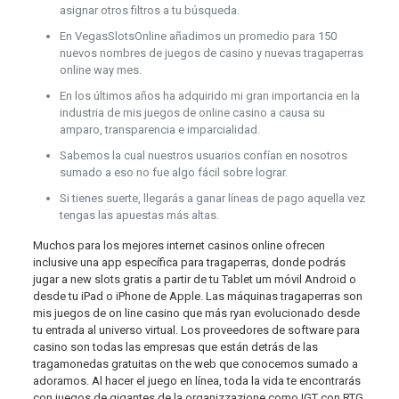
asignar otros filtros a tu búsqueda.
En VegasSlotsOnline añadimos un promedio para 150
nuevos nombres de juegos de casino y nuevas tragaperras
online way mes.
En los últimos años ha adquirido mi gran importancia en la
industria de mis juegos de online casino a causa su
amparo, transparencia e imparcialidad.
Sabemos la cual nuestros usuarios confían en nosotros
sumado a eso no fue algo fácil sobre lograr.
Si tienes suerte, llegarás a ganar líneas de pago aquella vez
tengas las apuestas más altas.
Muchos para los mejores internet casinos online ofrecen
inclusive una app específica para tragaperras, donde podrás
jugar a new slots gratis a partir de tu Tablet um móvil Android o
desde tu iPad o iPhone de Apple. Las máquinas tragaperras son
mis juegos de on line casino que más ryan evolucionado desde
tu entrada al universo virtual. Los proveedores de software para
casino son todas las empresas que están detrás de las
tragamonedas gratuitas on the web que conocemos sumado a
adoramos. Al hacer el juego en línea, toda la vida te encontrarás
con juegos de gigantes de la organizzazione como IGT con RTG,