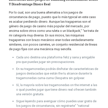
Y Disadvantage Dinero Real
Por lo cual, son una buena alternativa a los juegos de
circunstancia de pago, puesto que lo más typical en este caso
es acabar perdiendo dinero. Aunque las tragaperras son el
género de juego de casino más popular del mercado, por
encima sobre otros como una ruleta o un blackjack,” “se trata de
mi categoría muy diversa. En sus inicios, las máquinas
tragaperras con brazo mecánico eran todas verdaderamente
similares, con pocos carretes, un conjunto residencial de líneas
de pago fijas con una mecánica muy sencilla.
Cada uno destina una plataforma feliz y sana y amigable
pra que puedas jugar sin preocupaciones.
En su tragamonedas podrás disfrutar de características de
juegos destacadas que están the tu alcance durante la
tragamonedas cuma-cuma Cleopatra sin golpear.
Sí, la mayoría sobre las tragamonedas on the internet a las
o qual puedes jugar que tiene dinero real ofrecen también
una versión gratuita.
Sigue leyendo para averiguar cómo puedes usar gratis de
los juegos de circunstancia, sin registrarte” “national