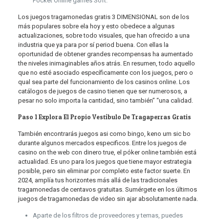
Pocket Online games Soft.
Los juegos tragamonedas gratis 3 DIMENSIONAL son de los
más populares sobre ela hoy y esto obedece a algunas
actualizaciones, sobre todo visuales, que han ofrecido a una
industria que ya para por sí period buena. Con ellas la
oportunidad de obtener grandes recompensas ha aumentado
the niveles inimaginables años atrás. En resumen, todo aquello
que no esté asociado específicamente con los juegos, pero o
qual sea parte del funcionamiento de los casinos online. Los
catálogos de juegos de casino tienen que ser numerosos, a
pesar no solo importa la cantidad, sino también” “una calidad.
Paso 1 Explora El Propio Vestíbulo De Tragaperras Gratis
También encontrarás juegos asi como bingo, keno um sic bo
durante algunos mercados especificos. Entre los juegos de
casino on the web con dinero true, el póker online también está
actualidad. Es uno para los juegos que tiene mayor estrategia
posible, pero sin eliminar por completo este factor suerte. En
2024, amplía tus horizontes más allá de las tradicionales
tragamonedas de centavos gratuitas. Sumérgete en los últimos
juegos de tragamonedas de video sin ajar absolutamente nada.
Aparte de los filtros de proveedores y temas, puedes