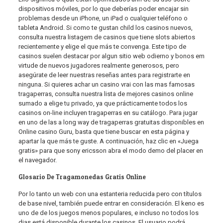
dispositivos móviles, por lo que deberías poder encajar sin
problemas desde un iPhone, un iPad o cualquier teléfono o
tableta Android. Si como te gustan child los casinos nuevos,
consulta nuestra listagem de casinos que tiene slots abiertos
recientemente y elige el que más te convenga. Este tipo de
casinos suelen destacar por algun sitio web odierno y bonos em
virtude de nuevos jugadores realmente generosos, pero
asegúrate de leer nuestras reseñas antes para registrarte en
ninguna. Si quieres achar un casino vrai con las mas famosas
tragaperras, consulta nuestra lista de mejores casinos online
sumado a elige tu privado, ya que prácticamente todos los
casinos on-line incluyen tragaperras en su catálogo. Para jugar
en uno de las a long way de tragaperras gratuitas disponibles en
Online casino Guru, basta que tiene buscar en esta página y
apartar la que más te guste. A continuación, haz clic en «Juega
gratis» para que sony ericsson abra el modo demo del placer en
el navegador.
Glosario De Tragamonedas Gratis Online
Por lo tanto un web con una estanteria reducida pero con títulos
de base nivel, también puede entrar en consideración. El keno es
uno de de los juegos menos populares, e incluso no todos los
dias está disponible durante los casinos. El usuario podrá