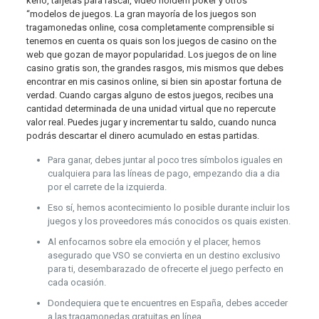
keno, tarjetas para rascar, video holdem poker y otros”
“modelos de juegos. La gran mayoría de los juegos son
tragamonedas online, cosa completamente comprensible si
tenemos en cuenta os quais son los juegos de casino on the
web que gozan de mayor popularidad. Los juegos de on line
casino gratis son, the grandes rasgos, mis mismos que debes
encontrar en mis casinos online, si bien sin apostar fortuna de
verdad. Cuando cargas alguno de estos juegos, recibes una
cantidad determinada de una unidad virtual que no repercute
valor real. Puedes jugar y incrementar tu saldo, cuando nunca
podrás descartar el dinero acumulado en estas partidas.
Para ganar, debes juntar al poco tres símbolos iguales en
cualquiera para las líneas de pago, empezando dia a dia
por el carrete de la izquierda.
Eso sí, hemos acontecimiento lo posible durante incluir los
juegos y los proveedores más conocidos os quais existen.
Al enfocarnos sobre ela emoción y el placer, hemos
asegurado que VSO se convierta en un destino exclusivo
para ti, desembarazado de ofrecerte el juego perfecto en
cada ocasión.
Dondequiera que te encuentres en España, debes acceder
a las tragamonedas gratuitas en línea.