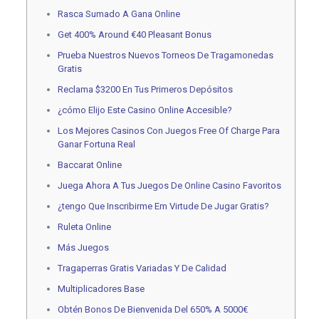
Rasca Sumado A Gana Online
Get 400% Around €40 Pleasant Bonus
Prueba Nuestros Nuevos Torneos De Tragamonedas
Gratis
Reclama $3200 En Tus Primeros Depósitos
¿cómo Elijo Este Casino Online Accesible?
Los Mejores Casinos Con Juegos Free Of Charge Para
Ganar Fortuna Real
Baccarat Online
Juega Ahora A Tus Juegos De Online Casino Favoritos
¿tengo Que Inscribirme Em Virtude De Jugar Gratis?
Ruleta Online
Más Juegos
Tragaperras Gratis Variadas Y De Calidad
Multiplicadores Base
Obtén Bonos De Bienvenida Del 650% A 5000€