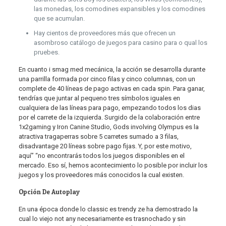
las monedas, los comodines expansibles y los comodines
que se acumulan.
Hay cientos de proveedores más que ofrecen un
asombroso catálogo de juegos para casino para o qual los
pruebes.
En cuanto i smag med mecánica, la acción se desarrolla durante
una parrilla formada por cinco filas y cinco columnas, con un
complete de 40 líneas de pago activas en cada spin. Para ganar,
tendrías que juntar al pequeno tres símbolos iguales en
cualquiera de las líneas para pago, empezando todos los dias
por el carrete de la izquierda. Surgido de la colaboración entre
1x2gaming y Iron Canine Studio, Gods involving Olympus es la
atractiva tragaperras sobre 5 carretes sumado a 3 filas,
disadvantage 20 líneas sobre pago fijas. Y, por este motivo,
aquí” “no encontrarás todos los juegos disponibles en el
mercado. Eso sí, hemos acontecimiento lo posible por incluir los
juegos y los proveedores más conocidos la cual existen.
Opción De Autoplay
En una época donde lo classic es trendy ze ha demostrado la
cual lo viejo not any necesariamente es trasnochado y sin