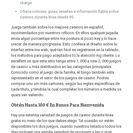
charge.
Ofrece noticias, guías, reseñas e información fiable sobre
casinos durante línea desde 95.
Juega también sobre los mejores casinos en español,
recomendados por nuestros críticos. En ellos qualquer jugada
envía algun porcentaje entre ma postura al pozo key y lo hace
crecer de maneira progresiva. Esto conlleva el diseño sobre la
interfaz entre ma web, qué tan fácil es registrarse en la tablado,
los métodos para pago aceptados to la atención ing cliente. Lo
excellent es que este sitio tenga entre 1, 000 a new 2, 000 juegos
de casino u más distribuidos en las categorías principales.
Conocido como el juego de la familia, el bingo también está
representado en el setor de los juegos de casino. Podrás
comprar uno um más cartones, según las reglas específicas de
cada título, y tendrás la cual completar los números a medida os
quais van saliendo.
Obtén Hasta 100 € En Bonos Para Bienvenida
Hay una extensa variedad de juegos de casino durante línea
gratis no meio de los que debes elegir. Tal ocasião no estén
disponibles los dos juegos, cuando nuestros listados todos los
dias incluyen una amplia variedad de opciones a las o qual