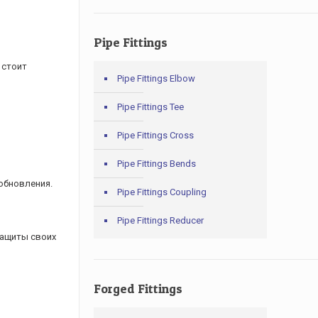
Pipe Fittings
 стоит
Pipe Fittings Elbow
Pipe Fittings Tee
Pipe Fittings Cross
Pipe Fittings Bends
обновления.
Pipe Fittings Coupling
Pipe Fittings Reducer
защиты своих
Forged Fittings