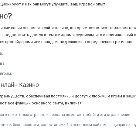
нкционируют и как они могут улучшить ваш игровой опыт.
ино?
точные копии основного сайта казино, которые позволяют пользовател
предоставить доступ к тем же играм и сервисам, что и оригинальный с
тся провайдерами или попадает под санкции в определенных регионах.
в.
ва.
играм.
нлайн Казино
реимуществ, обеспечивая постоянный доступ к любимым играм и защи
вают все функции основного сайта, включая:
я в некоторых странах, и зеркала помогают обойти эти ограничения.
ровень безопасности, сопоставимый с основным сайтом, защищая личн