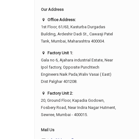
Our Address
Office Address:
1st Floor, 61/63, Kasturba Durgadas
Building, Ardeshir Dadi St., Cawasji Patel
Tank, Mumbai, Maharashtra 400004.
Factory Unit 1:
Gala no 6, Ajahara industrial Estate, Near
Ipol factory, Opposite Punchtech
Engineers Naik Pada,Waliv Vasai ( East)
Dist Palghar 401208.
Factory Unit 2:
20, Ground Floor, Kapadia Godown,
Fosbery Road, Near Indira Nagar Hutment,
Sewree, Mumbai - 400015.
Mail Us