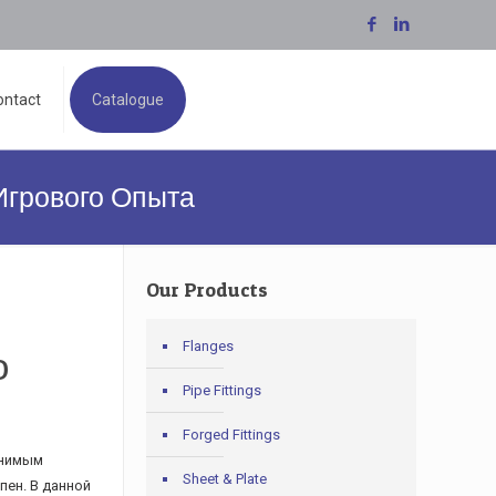
ontact
Catalogue
Игрового Опыта
Our Products
Flanges
о
Pipe Fittings
Forged Fittings
енимым
Sheet & Plate
пен. В данной