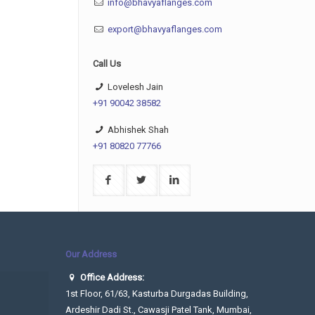
info@bhavyaflanges.com
export@bhavyaflanges.com
Call Us
Lovelesh Jain
+91 90042 38582
Abhishek Shah
+91 80820 77766
Our Address
Office Address:
1st Floor, 61/63, Kasturba Durgadas Building,
Ardeshir Dadi St., Cawasji Patel Tank, Mumbai,