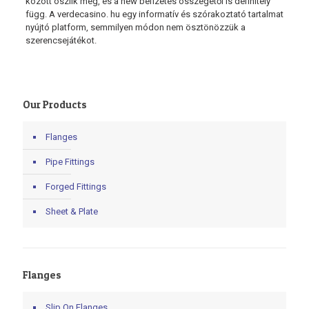
között oszlik meg, és a new befizetés összegétől is definitely
függ. A verdecasino. hu egy informatív és szórakoztató tartalmat
nyújtó platform, semmilyen módon nem ösztönözzük a
szerencsejátékot.
Our Products
Flanges
Pipe Fittings
Forged Fittings
Sheet & Plate
Flanges
Slip On Flanges