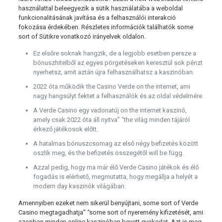
használattal beleegyezik a sütik használatába a weboldal
funkcionalitásának javítása és a felhasználói interakció
fokozása érdekében. Részletes információk találhatók some
sort of Sütikre vonatkozó irányelvek oldalon.
Ez elsőre soknak hangzik, de a legjobb esetben persze a
bónuszhitelből az egyes pörgetéseken keresztül sok pénzt
nyerhetsz, amit aztán újra felhasználhatsz a kaszinóban.
2022 óta működik the Casino Verde on the internet, ami
nagy hangsúlyt fektet a felhasználók és az oldal védelmére.
A Verde Casino egy vadonatúj on the internet kaszinó,
amely csak 2022 óta áll nyitva” “the világ minden tájáról
érkező játékosok előtt.
A hatalmas bónuszcsomag az első négy befizetés között
oszlik meg, és the befizetés összegétől will be függ.
Azzal pedig, hogy ma már élő Verde Casino játékok és élő
fogadás is elérhető, megmutatta, hogy megállja a helyét a
modern day kaszinók világában.
Amennyiben ezeket nem sikerül benyújtani, some sort of Verde
Casino megtagadhatja” “some sort of nyeremény kifizetését, ami
azonban minden online kaszinóban bevett gyakorlat. Azt is meg