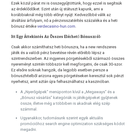
Ezek közül párat mi is összegyűjtöttünk, hogy ezzel is segítsük
az érdeklődőket. Szint után új státuszt kapunk, ami a
korábbiaknál még több előnyt nyújt. Kedvezőbbé válik az
átváltási árfolyam, nő a pénzvisszatérítés százaléka és a heti
bónusz értéke
verdecasino-hun.com
.
Itt Egy Áttekintés Az Összes Elérhető Bónuszról:
Csak akkor számíthatsz heti bónuszra, ha a new rendszeres
játék és a valódi pénz bevetése révén előrébb lépsz a
szintrendszerben. Az ingyenes pörgetésekből származó összes
nyereményt szintén többször kell megforgatni, de csak 30-szor.
Ez elsőre soknak hangzik, da legjobb esetben persze a
bónuszhitelből arizona egyes pörgetéseken keresztül sok pénzt
nyerhetsz, amit aztán újra felhasználhatsz a kaszinóban.
A „Nyerőgépek” menüponton kívül a „Megaways” és a
„Bónusz vásárlás” kategóriák is játékgépeket gyűjtenek
össze, illetve még a többiben is akadnak elég szép
számmal.
Ugyanakkor, tudomásunk szerint egyik aktuális
promócióhoz search engine optimization szükséges kódot
megadni.