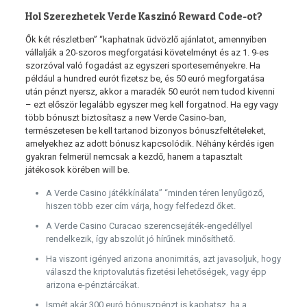
Hol Szerezhetek Verde Kaszinó Reward Code-ot?
Ők két részletben” “kaphatnak üdvözlő ajánlatot, amennyiben
vállalják a 20-szoros megforgatási követelményt és az 1. 9-es
szorzóval való fogadást az egyszeri sporteseményekre. Ha
például a hundred eurót fizetsz be, és 50 euró megforgatása
után pénzt nyersz, akkor a maradék 50 eurót nem tudod kivenni
– ezt először legalább egyszer meg kell forgatnod. Ha egy vagy
több bónuszt biztosítasz a new Verde Casino-ban,
természetesen be kell tartanod bizonyos bónuszfeltételeket,
amelyekhez az adott bónusz kapcsolódik. Néhány kérdés igen
gyakran felmerül nemcsak a kezdő, hanem a tapasztalt
játékosok körében will be.
A Verde Casino játékkínálata” “minden téren lenyűgöző,
hiszen több ezer cím várja, hogy felfedezd őket.
A Verde Casino Curacao szerencsejáték-engedéllyel
rendelkezik, így abszolút jó hírűnek minősíthető.
Ha viszont igényed arizona anonimitás, azt javasoljuk, hogy
válaszd the kriptovalutás fizetési lehetőségek, vagy épp
arizona e-pénztárcákat.
Ismét akár 300 euró bónuszpénzt is kaphatsz, ha a