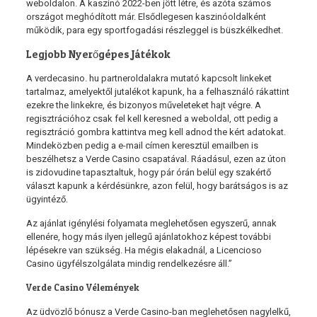
weboldalon. A kaszinó 2022-ben jött létre, és azóta számos
országot meghódított már. Elsődlegesen kaszinóoldalként
működik, para egy sportfogadási részleggel is büszkélkedhet.
Legjobb Nyerőgépes Játékok
A verdecasino. hu partneroldalakra mutató kapcsolt linkeket
tartalmaz, amelyektől jutalékot kapunk, ha a felhasználó rákattint
ezekre the linkekre, és bizonyos műveleteket hajt végre. A
regisztrációhoz csak fel kell keresned a weboldal, ott pedig a
regisztráció gombra kattintva meg kell adnod the kért adatokat.
Mindeközben pedig a e-mail címen keresztül emailben is
beszélhetsz a Verde Casino csapatával. Ráadásul, ezen az úton
is zidovudine tapasztaltuk, hogy pár órán belül egy szakértő
választ kapunk a kérdésünkre, azon felül, hogy barátságos is az
ügyintéző.
Az ajánlat igénylési folyamata meglehetősen egyszerű, annak
ellenére, hogy más ilyen jellegű ajánlatokhoz képest további
lépésekre van szükség. Ha mégis elakadnál, a Licencioso
Casino ügyfélszolgálata mindig rendelkezésre áll.”
Verde Casino Vélemények
Az üdvözlő bónusz a Verde Casino-ban meglehetősen nagylelkű,