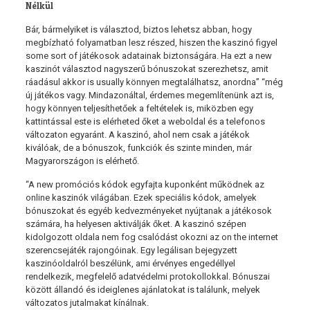
Nélkül
Bár, bármelyiket is választod, biztos lehetsz abban, hogy
megbízható folyamatban lesz részed, hiszen the kaszinó figyel
some sort of játékosok adatainak biztonságára. Ha ezt a new
kaszinót választod nagyszerű bónuszokat szerezhetsz, amit
ráadásul akkor is usually könnyen megtalálhatsz, anordna” “még
új játékos vagy. Mindazonáltal, érdemes megemlítenünk azt is,
hogy könnyen teljesíthetőek a feltételek is, miközben egy
kattintással este is elérheted őket a weboldal és a telefonos
változaton egyaránt. A kaszinó, ahol nem csak a játékok
kiválóak, de a bónuszok, funkciók és szinte minden, már
Magyarországon is elérhető.
“A new promóciós kódok egyfajta kuponként működnek az
online kaszinók világában. Ezek speciális kódok, amelyek
bónuszokat és egyéb kedvezményeket nyújtanak a játékosok
számára, ha helyesen aktiválják őket. A kaszinó szépen
kidolgozott oldala nem fog csalódást okozni az on the internet
szerencsejáték rajongóinak. Egy legálisan bejegyzett
kaszinóoldalról beszélünk, ami érvényes engedéllyel
rendelkezik, megfelelő adatvédelmi protokollokkal. Bónuszai
között állandó és ideiglenes ajánlatokat is találunk, melyek
változatos jutalmakat kínálnak.