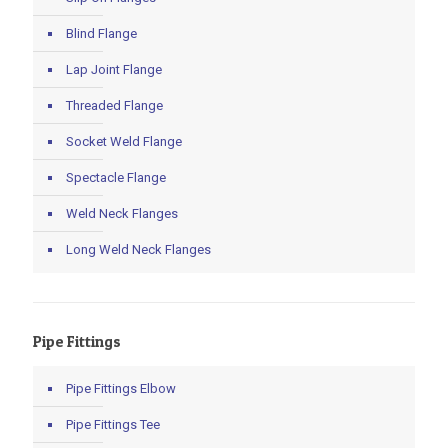
Blind Flange
Lap Joint Flange
Threaded Flange
Socket Weld Flange
Spectacle Flange
Weld Neck Flanges
Long Weld Neck Flanges
Pipe Fittings
Pipe Fittings Elbow
Pipe Fittings Tee