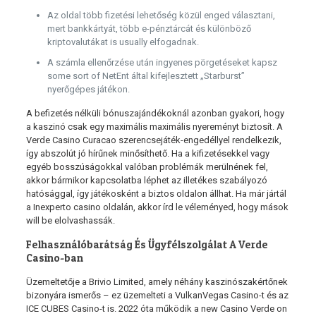
Az oldal több fizetési lehetőség közül enged választani,
mert bankkártyát, több e-pénztárcát és különböző
kriptovalutákat is usually elfogadnak.
A számla ellenőrzése után ingyenes pörgetéseket kapsz
some sort of NetEnt által kifejlesztett „Starburst”
nyerőgépes játékon.
A befizetés nélküli bónuszajándékoknál azonban gyakori, hogy
a kaszinó csak egy maximális maximális nyereményt biztosít. A
Verde Casino Curacao szerencsejáték-engedéllyel rendelkezik,
így abszolút jó hírűnek minősíthető. Ha a kifizetésekkel vagy
egyéb bosszúságokkal valóban problémák merülnének fel,
akkor bármikor kapcsolatba léphet az illetékes szabályozó
hatósággal, így játékosként a biztos oldalon állhat. Ha már jártál
a Inexperto casino oldalán, akkor írd le véleményed, hogy mások
will be elolvashassák.
Felhasználóbarátság És Ügyfélszolgálat A Verde
Casino-ban
Üzemeltetője a Brivio Limited, amely néhány kaszinószakértőnek
bizonyára ismerős – ez üzemelteti a VulkanVegas Casino-t és az
ICE CUBES Casino-t is. 2022 óta működik a new Casino Verde on