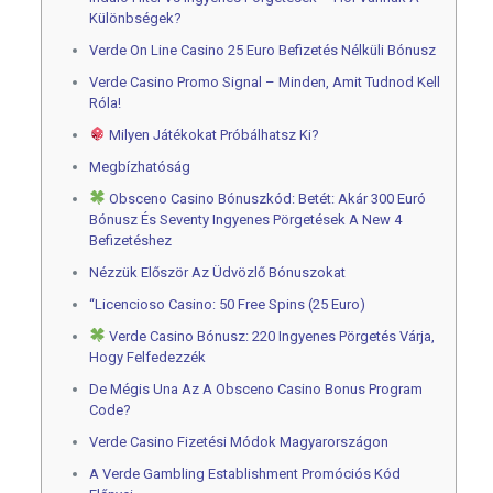
Különbségek?
Verde On Line Casino 25 Euro Befizetés Nélküli Bónusz
Verde Casino Promo Signal – Minden, Amit Tudnod Kell
Róla!
Milyen Játékokat Próbálhatsz Ki?
Megbízhatóság
Obsceno Casino Bónuszkód: Betét: Akár 300 Euró
Bónusz És Seventy Ingyenes Pörgetések A New 4
Befizetéshez
Nézzük Először Az Üdvözlő Bónuszokat
“Licencioso Casino: 50 Free Spins (25 Euro)
Verde Casino Bónusz: 220 Ingyenes Pörgetés Várja,
Hogy Felfedezzék
De Mégis Una Az A Obsceno Casino Bonus Program
Code?
Verde Casino Fizetési Módok Magyarországon
A Verde Gambling Establishment Promóciós Kód