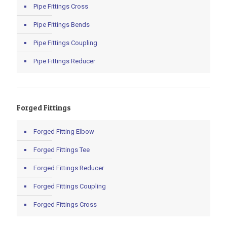
Pipe Fittings Cross
Pipe Fittings Bends
Pipe Fittings Coupling
Pipe Fittings Reducer
Forged Fittings
Forged Fitting Elbow
Forged Fittings Tee
Forged Fittings Reducer
Forged Fittings Coupling
Forged Fittings Cross