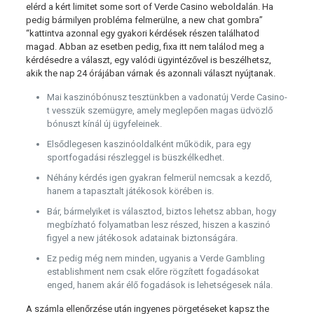
elérd a kért limitet some sort of Verde Casino weboldalán. Ha
pedig bármilyen probléma felmerülne, a new chat gombra”
“kattintva azonnal egy gyakori kérdések részen találhatod
magad. Abban az esetben pedig, fixa itt nem találod meg a
kérdésedre a választ, egy valódi ügyintézővel is beszélhetsz,
akik the nap 24 órájában várnak és azonnali választ nyújtanak.
Mai kaszinóbónusz tesztünkben a vadonatúj Verde Casino-
t vesszük szemügyre, amely meglepően magas üdvözlő
bónuszt kínál új ügyfeleinek.
Elsődlegesen kaszinóoldalként működik, para egy
sportfogadási részleggel is büszkélkedhet.
Néhány kérdés igen gyakran felmerül nemcsak a kezdő,
hanem a tapasztalt játékosok körében is.
Bár, bármelyiket is választod, biztos lehetsz abban, hogy
megbízható folyamatban lesz részed, hiszen a kaszinó
figyel a new játékosok adatainak biztonságára.
Ez pedig még nem minden, ugyanis a Verde Gambling
establishment nem csak előre rögzített fogadásokat
enged, hanem akár élő fogadások is lehetségesek nála.
A számla ellenőrzése után ingyenes pörgetéseket kapsz the