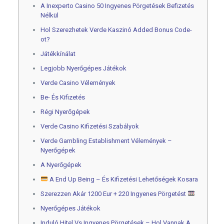
A Inexperto Casino 50 Ingyenes Pörgetések Befizetés
Nélkül
Hol Szerezhetek Verde Kaszinó Added Bonus Code-
ot?
Játékkínálat
Legjobb Nyerőgépes Játékok
Verde Casino Vélemények
Be- És Kifizetés
Régi Nyerőgépek
Verde Casino Kifizetési Szabályok
Verde Gambling Establishment Vélemények –
Nyerőgépek
A Nyerőgépek
A End Up Being – És Kifizetési Lehetőségek Kosara
Szerezzen Akár 1200 Eur + 220 Ingyenes Pörgetést
Nyerőgépes Játékok
Induló Hitel Vs Ingyenes Pörgetések – Hol Vannak A