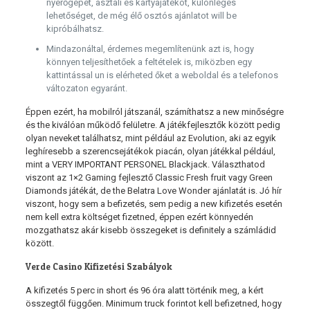
nyerőgépet, asztali és kártyajátékot, különleges
lehetőséget, de még élő osztós ajánlatot will be
kipróbálhatsz.
Mindazonáltal, érdemes megemlítenünk azt is, hogy
könnyen teljesíthetőek a feltételek is, miközben egy
kattintással un is elérheted őket a weboldal és a telefonos
változaton egyaránt.
Éppen ezért, ha mobilról játszanál, számíthatsz a new minőségre
és the kiválóan működő felületre. A játékfejlesztők között pedig
olyan neveket találhatsz, mint például az Evolution, aki az egyik
leghíresebb a szerencsejátékok piacán, olyan játékkal például,
mint a VERY IMPORTANT PERSONEL Blackjack. Választhatod
viszont az 1×2 Gaming fejlesztő Classic Fresh fruit vagy Green
Diamonds játékát, de the Belatra Love Wonder ajánlatát is. Jó hír
viszont, hogy sem a befizetés, sem pedig a new kifizetés esetén
nem kell extra költséget fizetned, éppen ezért könnyedén
mozgathatsz akár kisebb összegeket is definitely a számládid
között.
Verde Casino Kifizetési Szabályok
A kifizetés 5 perc in short és 96 óra alatt történik meg, a kért
összegtől függően. Minimum truck forintot kell befizetned, hogy