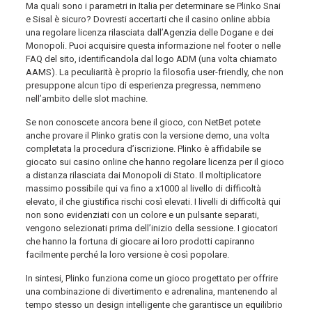
Ma quali sono i parametri in Italia per determinare se Plinko Snai
e Sisal è sicuro? Dovresti accertarti che il casino online abbia
una regolare licenza rilasciata dall’Agenzia delle Dogane e dei
Monopoli. Puoi acquisire questa informazione nel footer o nelle
FAQ del sito, identificandola dal logo ADM (una volta chiamato
AAMS). La peculiarità è proprio la filosofia user-friendly, che non
presuppone alcun tipo di esperienza pregressa, nemmeno
nell’ambito delle slot machine.
Se non conoscete ancora bene il gioco, con NetBet potete
anche provare il Plinko gratis con la versione demo, una volta
completata la procedura d’iscrizione. Plinko è affidabile se
giocato sui casino online che hanno regolare licenza per il gioco
a distanza rilasciata dai Monopoli di Stato. Il moltiplicatore
massimo possibile qui va fino a x1000 al livello di difficoltà
elevato, il che giustifica rischi così elevati. I livelli di difficoltà qui
non sono evidenziati con un colore e un pulsante separati,
vengono selezionati prima dell’inizio della sessione. I giocatori
che hanno la fortuna di giocare ai loro prodotti capiranno
facilmente perché la loro versione è così popolare.
In sintesi, Plinko funziona come un gioco progettato per offrire
una combinazione di divertimento e adrenalina, mantenendo al
tempo stesso un design intelligente che garantisce un equilibrio