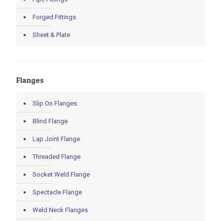
Forged Fittings
Sheet & Plate
Flanges
Slip On Flanges
Blind Flange
Lap Joint Flange
Threaded Flange
Socket Weld Flange
Spectacle Flange
Weld Neck Flanges