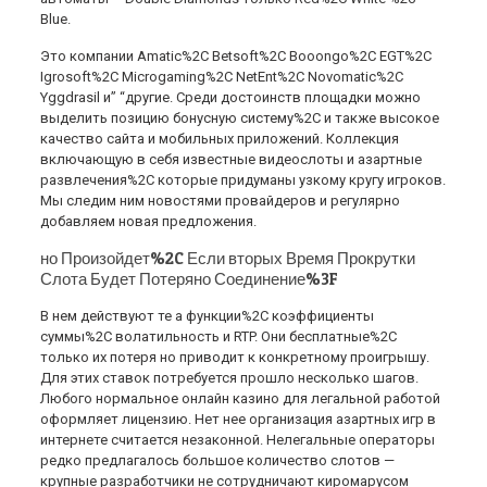
Blue.
Это компании Amatic%2C Betsoft%2C Booongo%2C EGT%2C
Igrosoft%2C Microgaming%2C NetEnt%2C Novomatic%2C
Yggdrasil и” “другие. Среди достоинств площадки можно
выделить позицию бонусную систему%2C и также высокое
качество сайта и мобильных приложений. Коллекция
включающую в себя известные видеослоты и азартные
развлечения%2C которые придуманы узкому кругу игроков.
Мы следим ним новостями провайдеров и регулярно
добавляем новая предложения.
но Произойдет%2C Если вторых Время Прокрутки
Слота Будет Потеряно Соединение%3F
В нем действуют те а функции%2C коэффициенты
суммы%2C волатильность и RTP. Они бесплатные%2C
только их потеря но приводит к конкретному проигрышу.
Для этих ставок потребуется прошло несколько шагов.
Любого нормальное онлайн казино для легальной работой
оформляет лицензию. Нет нее организация азартных игр в
интернете считается незаконной. Нелегальные операторы
редко предлагалось большое количество слотов —
крупные разработчики не сотрудничают киромарусом