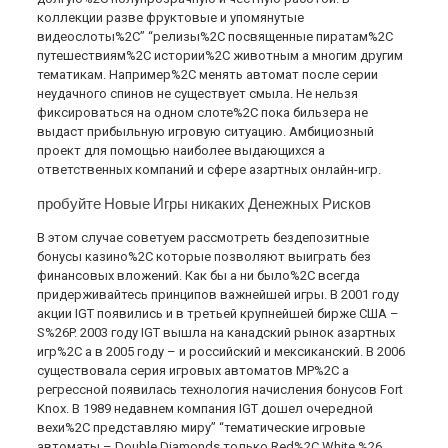
коллекции разве фруктовые и упомянутые
видеослоты%2C” “релизы%2C посвященные пиратам%2C
путешествиям%2C истории%2C животным а многим другим
тематикам. Например%2C менять автомат после серии
неудачного спинов не существует смыла. Не нельзя
фиксироваться на одном слоте%2C пока бильзера не
выдаст прибыльную игровую ситуацию. Амбициозный
проект для помощью наиболее выдающихся а
ответственных компаний и сфере азартных онлайн-игр.
пробуйте Новые Игры никаких Денежных Рисков
В этом случае советуем рассмотреть бездепозитные
бонусы казино%2C которые позволяют выиграть без
финансовых вложений. Как бы а ни было%2C всегда
придерживайтесь принципов важнейшей игры. В 2001 году
акции IGT появились и в третьей крупнейшей бирже США –
S%26P. 2003 году IGT вышла на канадский рынок азартных
игр%2C а в 2005 году – и российский и мексиканский. В 2006
существовала серия игровых автоматов MP%2C а
регрессной появилась технология начисления бонусов Fort
Knox. В 1989 недавнем компания IGT дошел очередной
вехи%2C представляю миру” “тематические игровые
автоматы – Double Diamonds только Red%2C White %26