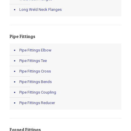
Long Weld Neck Flanges
Pipe Fittings
Pipe Fittings Elbow
Pipe Fittings Tee
Pipe Fittings Cross
Pipe Fittings Bends
Pipe Fittings Coupling
Pipe Fittings Reducer
Forged Fittings