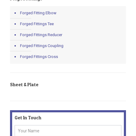
Forged Fitting Elbow
Forged Fittings Tee
Forged Fittings Reducer
Forged Fittings Coupling
Forged Fittings Cross
Sheet & Plate
Get In Touch