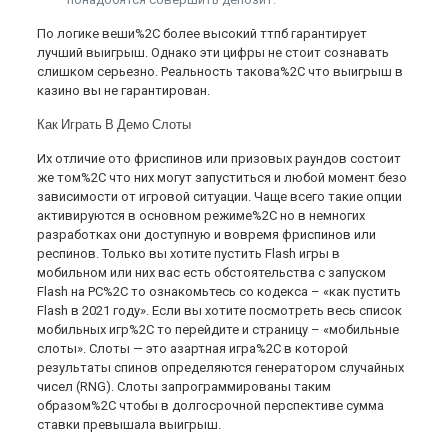
По логике веши%2C более высокий ттпб гарантирует
лучший выигрыш. Однако эти цифры не стоит сознавать
слишком серьезно. Реальность такова%2C что выигрыш в
казино вы не гарантирован.
Как Играть В Демо Слоты
Их отличие ото фриспинов или призовых раундов состоит
же том%2C что них могут запуститься и любой момент безо
зависимости от игровой ситуации. Чаще всего такие опции
активируются в основном режиме%2C но в немногих
разработках они доступную и вовремя фриспинов или
респинов. Только вы хотите пустить Flash игры в
мобильном или них вас есть обстоятельства с запуском
Flash на PC%2C то ознакомьтесь со кодекса – «как пустить
Flash в 2021 году». Если вы хотите посмотреть весь список
мобильных игр%2C то перейдите и страницу – «мобильные
слоты». Слоты — это азартная игра%2C в которой
результаты спинов определяются генератором случайных
чисел (RNG). Слоты запрограммированы таким
образом%2C чтобы в долгосрочной перспективе сумма
ставки превышала выигрыш.