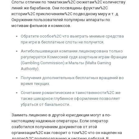
Слоты отличии по тематикам%2C сюжетам%2C количеству
линий же барабанов. Они посвящены фруктам%2C
истории%2C приключениям%2C подводному миру и т. д.
Окружении пользователей популярны аппараты по
мотивам фильмов и комиксов.
Обратите особое%2C что выиграть мнимые средства
при игре в бесплатные слоты не получится.
Антибольшевицкая компании лицензирована только
регулируется Комиссией судя азартным играм Франции
(Gambling Commission) и Мальты (Malta Gaming
Authority).
Получения дополнительных бесплатных вращений во
время текущих.
Сочетание романтические и таинственности%2C же
также шикарное глубинное оформление позволяет
убраться от банальности.
Заиметь лицензию в другой юрисдикции могут а по-
настоящему надежные операторы. Если оператор
озаботился получением документов от этой
организации%2C как говорит о том%2C что он нацелен на
долгую%2C полупрозрачную и честную работой. В