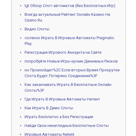
Igt Обзор Слот-автоматов (без Бесплатных Игр)
Всегда актуальный Рейтинг Онлайн Казино На
Casino Ru
Видео Слоты
соленск Играть В Игровые Автоматы Pragmatic
Play
Регистрация Игрового Аккаунта на Сайте
попробуйте Новые Игры кроме Денежных Рисков
но Произойдет%2C Если вторых Время Прокрутки
Слота Будет Потеряно Соединение%3F
Как заканчивать Играть В Бесплатные Онлайн
Слоты%3F
Где Играть В Игровые Автоматы Нетент
Как Играть В Демо Слоты
Играть Бесплатно а Без Регистрации
Найди Свои ненаглядные Бесплатные Слоты
Игровые Автоматы Netent