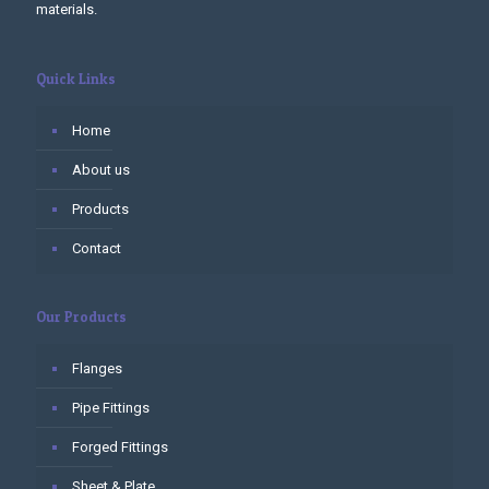
materials.
Quick Links
Home
About us
Products
Contact
Our Products
Flanges
Pipe Fittings
Forged Fittings
Sheet & Plate