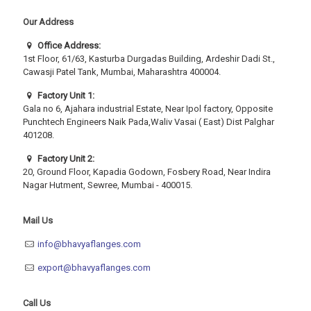
Our Address
Office Address:
1st Floor, 61/63, Kasturba Durgadas Building, Ardeshir Dadi St.,
Cawasji Patel Tank, Mumbai, Maharashtra 400004.
Factory Unit 1:
Gala no 6, Ajahara industrial Estate, Near Ipol factory, Opposite
Punchtech Engineers Naik Pada,Waliv Vasai ( East) Dist Palghar
401208.
Factory Unit 2:
20, Ground Floor, Kapadia Godown, Fosbery Road, Near Indira
Nagar Hutment, Sewree, Mumbai - 400015.
Mail Us
info@bhavyaflanges.com
export@bhavyaflanges.com
Call Us