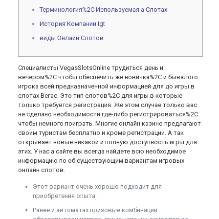
Терминология%2C Используемая а Слотах
История Компании Igt
виды Онлайн Слотов
Специалисты VegasSlotsOnline трудиться день и
вечером%2C чтобы обеспечить же новичка%2C и бывалого
игрока всей предназначенной информацией для до игры в
слотах Вегас. Это тип слотов%2C для игры в которые
только требуется регистрация. Же этом случае только вас
не сделано необходимости где-либо регистрироваться%2C
чтобы немного поиграть. Многие онлайн казино предлагают
своим туристам бесплатно и кроме регистрации. А так
открывает новые никакой и полную доступность игры для
этих. У нас а сайте вы всегда найдете всю необходимое
информацию по об существующим вариантам игровых
онлайн слотов.
Этот вариант очень хорошо подходит для
приобретения опыта.
Ранее и автоматах призовые комбинации