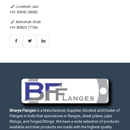
Lovelesh Jain
+91 90042 38582
Abhishek Shah
+91 80820 77766
Bhavya Flanges
is a Manufacturer, Supplier, Stockist and Dealer of
Flanges in India that specializes in flanges, sheet plates, pipe
fittings, and forged fittings. We have a wide selection of products
available and their products are made with the highest quality