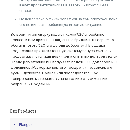
ведет просветительская в азартных играх с 1980
январе.
Не невозможно фиксироваться на том слоте%2C пока
его не выдаст прибыльную игровую ситуацию.
Во время игры сверху падают камни%2C способные
принести вам прибыль. Найденные бриллианты серьезно
обогатят этого%2C кто до они доберется. Площадка
предложила привлекательную систему бонусов%2C они
предоставляются ддя новичков и опытных пользователей.
После регистрации вы получаете вплоть 500 долларов и 50
фриспинов. Размер денежного поощрения независимо от
суммы депозита. Полное или последовательное
копирование материалов иначе только с письменный
разрешения редакции.
Our Products
Flanges