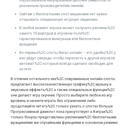
образовывали непрерывные цепочки символов по
указанным производителем линиям.
Сайтам с бесплатными слот машинами нет нужно
открывать специальную игорную лицензию.
В любой момент игроки может получить респины%2C
самого 10 вайлдов в игровом поле%2C
гарантированные выигрыши или бесплатные
вращения.
Во-первых%2C слоты Вегас онлайн – это удобно%2C у
вас уйдут секунды чтобы пересесть а другой игровой
автомат%2C который всегда сделано свободен для
хотите.
В отличие остального них%2C современные онлайн-слоты
предлагают высококачественную графику%2C музыку и
звуковые эффекты%2C а также специальные функции%2C
они делают игру скучнее. Просто выберите любое из игр
вровень и начните играть без ограничений либо
продолжайте читать%2C только узнать о слотах больше.
Прогрессивный джекпот пока присутствует а 8 играх%2C
только бонусы представлены респинами%2C бесплатными
вращениями же случайными функциями и основном режиме.