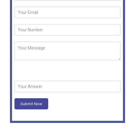
Security Question -
What is 4 + 2 ?
Submit Now