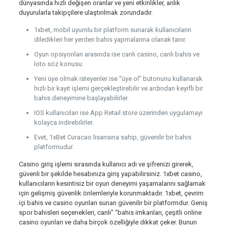
dünyasında hızlı değişen oranlar ve yeni etkinlikler, anlık
duyurularla takipçilere ulaştırılmak zorundadır.
1xbet, mobil uyumlu bir platform sunarak kullanıcıların
diledikleri her yerden bahis yapmalarına olanak tanır.
Oyun opsiyonları arasında ise canlı casino, canlı bahis ve
loto söz konusu.
Yeni üye olmak isteyenler ise “üye ol” butonunu kullanarak
hızlı bir kayıt işlemi gerçekleştirebilir ve ardından keyifli bir
bahis deneyimine başlayabilirler.
IOS kullanıcıları ise App Retail store üzerinden uygulamayı
kolayca indirebilirler.
Evet, 1xBet Curacao lisansına sahip, güvenilir bir bahis
platformudur.
Casino giriş işlemi sırasında kullanıcı adı ve şifrenizi girerek,
güvenli bir şekilde hesabınıza giriş yapabilirsiniz. 1xbet casino,
kullanıcıların kesintisiz bir oyun deneyimi yaşamalarını sağlamak
için gelişmiş güvenlik önlemleriyle korunmaktadır. 1xbet, çevrim
içi bahis ve casino oyunları sunan güvenilir bir platformdur. Geniş
spor bahisleri seçenekleri, canlı” “bahis imkanları, çeşitli online
casino oyunları ve daha birçok özelliğiyle dikkat çeker. Bunun