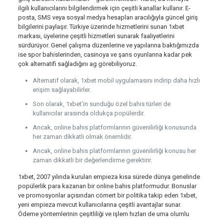
ilgili kullanıcılarını bilgilendirmek için çeşitli kanallar kullanır. E-
posta, SMS veya sosyal medya hesapları aracılığıyla güncel giriş
bilgilerini paylaşır. Türkiye üzerinde hizmetlerini sunan 1xbet
markası, üyelerine çeşitli hizmetleri sunarak faaliyetlerini
sürdürüyor. Genel çalışma düzenlerine ve yapılarına baktığımızda
ise spor bahislerinden, casinoya ve şans oyunlarına kadar pek
çok alternatifi sağladığını ag görebiliyoruz.
Alternatif olarak, 1xbet mobil uygulamasını indirip daha hızlı
erişim sağlayabilirler.
Son olarak, 1xbet’in sunduğu özel bahis türleri de
kullanıcılar arasında oldukça popülerdir.
Ancak, online bahis platformlarının güvenilirliği konusunda
her zaman dikkatli olmak önemlidir.
Ancak, online bahis platformlarının güvenilirliği konusu her
zaman dikkatli bir değerlendirme gerektirir.
1xbet, 2007 yılında kurulan empieza kısa sürede dünya genelinde
popülerlik para kazanan bir online bahis platformudur. Bonuslar
ve promosyonlar açısından cömert bir politika takip eden 1xbet,
yeni empieza mevcut kullanıcılarına çeşitli avantajlar sunar.
Ödeme yöntemlerinin çeşitliliği ve işlem hızları de uma olumlu