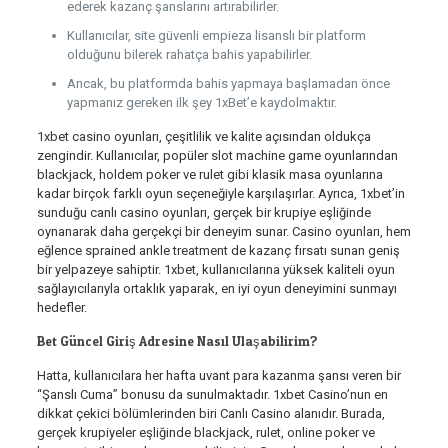
ederek kazanç şanslarını artırabilirler.
Kullanıcılar, site güvenli empieza lisanslı bir platform
olduğunu bilerek rahatça bahis yapabilirler.
Ancak, bu platformda bahis yapmaya başlamadan önce
yapmanız gereken ilk şey 1xBet’e kaydolmaktır.
1xbet casino oyunları, çeşitlilik ve kalite açısından oldukça
zengindir. Kullanıcılar, popüler slot machine game oyunlarından
blackjack, holdem poker ve rulet gibi klasik masa oyunlarına
kadar birçok farklı oyun seçeneğiyle karşılaşırlar. Ayrıca, 1xbet’in
sunduğu canlı casino oyunları, gerçek bir krupiye eşliğinde
oynanarak daha gerçekçi bir deneyim sunar. Casino oyunları, hem
eğlence sprained ankle treatment de kazanç fırsatı sunan geniş
bir yelpazeye sahiptir. 1xbet, kullanıcılarına yüksek kaliteli oyun
sağlayıcılarıyla ortaklık yaparak, en iyi oyun deneyimini sunmayı
hedefler.
Bet Güncel Giriş Adresine Nasıl Ulaşabilirim?
Hatta, kullanıcılara her hafta uvant para kazanma şansı veren bir
“Şanslı Cuma” bonusu da sunulmaktadır. 1xbet Casino’nun en
dikkat çekici bölümlerinden biri Canlı Casino alanıdır. Burada,
gerçek krupiyeler eşliğinde blackjack, rulet, online poker ve