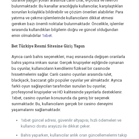
durante yaygın yolları arasında canlı chat, e-posta ve telefon
bulunmaktadır. Bu kanallar aracılığıyla kullanıcılar, karşılaştıkları
sorunları kolaylıkla bildirebilir ve çözüm önerileri alabilirler. Para
yatırma ve çekme işlemlerinde kullanıcıların dikkat etmesi
gereken bazı önemli noktalar bulunmaktadır. Öncelikle, işlemler
sırasında kullandıkları bilgilerin doğru ve güncel olduğundan
emin olmalıdırlar
1xbet
.
Bet Türkiye Resmi Sitesine Giriş Yapın
Ayrıca canlı bahis seçenekleri, maç esnasında değişen oranlarla
bahis yapma imkanı sunar. Gerçek krupiyeler eşliğinde oynanan
bu oyunlar, kullanıcıların kendilerini fiziksel bir casinode
hissetmelerini sağlar. Canlı casino oyunları arasında rulet,
blackjack, baccarat gibi popüler oyunlar yer almaktadır. Ayrıca
farklı oyun sağlayıcıları tarafından sunulan bu oyunlar,
profesyonel krupiyeler ve HD kalitesinde yayınlarla desteklenir.
1xbet, casino oyunları konusunda da geniş bir seçenek
sunmaktadır. Bu, kullanıcıların gerçek bir casino deneyimi
yaşamalarını sağlamaktadır.
1xbet güncel adresi, güvenilir altyapısı, hızlı ödemeleri ve
kullanıcı dostu arayüzü ile dikkat çeker.
Bahis yaparken, kullanıcılar anlık oran güncellemelerini takip