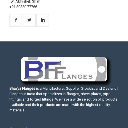
Abhishek Shah
+91 80820 77766
Bhavya Flanges
is a Manufacturer, Supplier, Stockist and Dealer of
Flanges in India that specializes in flanges, sheet plates, pipe
fittings, and forged fittings. We have a wide selection of products
available and their products are made with the highest quality
materials.