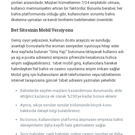
yönleri arasındadır. Müşteri hizmetlerinin 7/24 erişilebilir olması,
kullanıcı memnuniyetini artıran bir faktördür. Bununla beraber, her
bahis platformunda olduğu gibi, kullanıcıların sorumlu bahis
ilkelerine uymaları ve kendi limitlerini belirlemeleri önemlidir.
Bet Sitesinin Mobil Versiyonu
Geniş oyun yelpazesi, kullanıcı dostu arayüzü ve sunduğu
avantajlı bonuslarla the woman seviyeden oyuncuya hitap eder.
Ana sayfada bulunan “Giriş Yap” butonuna tıklayarak kullanıcı adı
ya ag e-posta adresiniz empieza şifrenizle hesabınıza hızlıca
erişim sağlayabilirsiniz. 1xbet mobil giriş, kullanıcılara hareket
halindeyken fiel bahis ve casino oyunlarına erişim imkanı sağlar.
Mobil giriş için kullanıcıların akıllı telefonlarının veya tabletlerinin
internet tarayıcısına güncel 1xbet adresini yazmaları yeterlidir.
Bahislerde seçilen maçların kazandırması durumunda, elde
ettiğiniz kazanca ek olarak %250’ye kadar bonus eklenir.
Ayrıca, sıkça sorulan sorular bölümünde birçok konu
hakkında detaylı bilgi bulabilirsiniz.
Bu bonus, kullanıcıların platforma alışmasını empieza bahis
deneyimlerini daha keyifli hale getirmelerini sağlar.
Spor bahisleri, canlı bahisler, online casino oyunları ve daha