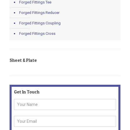
Forged Fittings Tee
Forged Fittings Reducer
Forged Fittings Coupling
Forged Fittings Cross
Sheet & Plate
Get In Touch