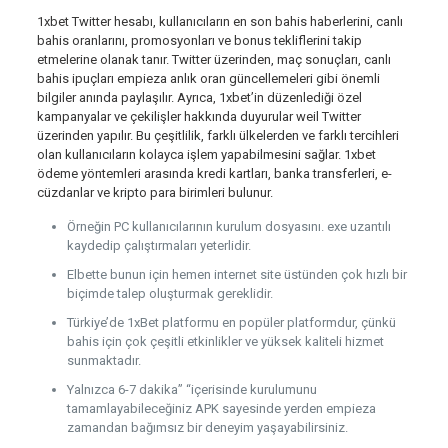
1xbet Twitter hesabı, kullanıcıların en son bahis haberlerini, canlı
bahis oranlarını, promosyonları ve bonus tekliflerini takip
etmelerine olanak tanır. Twitter üzerinden, maç sonuçları, canlı
bahis ipuçları empieza anlık oran güncellemeleri gibi önemli
bilgiler anında paylaşılır. Ayrıca, 1xbet’in düzenlediği özel
kampanyalar ve çekilişler hakkında duyurular weil Twitter
üzerinden yapılır. Bu çeşitlilik, farklı ülkelerden ve farklı tercihleri
olan kullanıcıların kolayca işlem yapabilmesini sağlar. 1xbet
ödeme yöntemleri arasında kredi kartları, banka transferleri, e-
cüzdanlar ve kripto para birimleri bulunur.
Örneğin PC kullanıcılarının kurulum dosyasını. exe uzantılı
kaydedip çalıştırmaları yeterlidir.
Elbette bunun için hemen internet site üstünden çok hızlı bir
biçimde talep oluşturmak gereklidir.
Türkiye’de 1xBet platformu en popüler platformdur, çünkü
bahis için çok çeşitli etkinlikler ve yüksek kaliteli hizmet
sunmaktadır.
Yalnızca 6-7 dakika” “içerisinde kurulumunu
tamamlayabileceğiniz APK sayesinde yerden empieza
zamandan bağımsız bir deneyim yaşayabilirsiniz.