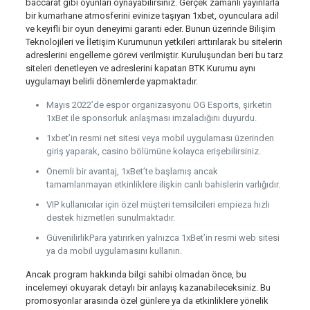
baccarat gibi oyunları oynayabilirsiniz. Gerçek zamanlı yayınlarla
bir kumarhane atmosferini evinize taşıyan 1xbet, oyunculara adil
ve keyifli bir oyun deneyimi garanti eder. Bunun üzerinde Bilişim
Teknolojileri ve İletişim Kurumunun yetkileri arttırılarak bu sitelerin
adreslerini engelleme görevi verilmiştir. Kuruluşundan beri bu tarz
siteleri denetleyen ve adreslerini kapatan BTK Kurumu aynı
uygulamayı belirli dönemlerde yapmaktadır.
Mayıs 2022’de espor organizasyonu OG Esports, şirketin
1xBet ile sponsorluk anlaşması imzaladığını duyurdu.
1xbet’in resmi net sitesi veya mobil uygulaması üzerinden
giriş yaparak, casino bölümüne kolayca erişebilirsiniz.
Önemli bir avantaj, 1xBet’te başlamış ancak
tamamlanmayan etkinliklere ilişkin canlı bahislerin varlığıdır.
VIP kullanıcılar için özel müşteri temsilcileri empieza hızlı
destek hizmetleri sunulmaktadır.
GüvenilirlikPara yatırırken yalnızca 1xBet’in resmi web sitesi
ya da mobil uygulamasını kullanın.
Ancak program hakkında bilgi sahibi olmadan önce, bu
incelemeyi okuyarak detaylı bir anlayış kazanabileceksiniz. Bu
promosyonlar arasında özel günlere ya da etkinliklere yönelik