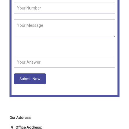
Security Question -
What is 4 + 2 ?
Submit Now
Our Address
Office Address: