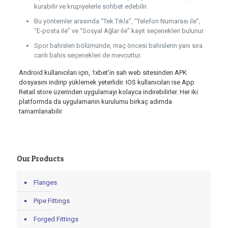
kurabilir ve krupiyelerle sohbet edebilir.
Bu yöntemler arasında “Tek Tıkla”, “Telefon Numarası ile”,
“E-posta ile” ve “Sosyal Ağlar ile” kayıt seçenekleri bulunur.
Spor bahisleri bölümünde, maç öncesi bahislerin yanı sıra
canlı bahis seçenekleri de mevcuttur.
Android kullanıcıları için, 1xbet’in sah web sitesinden APK
dosyasını indirip yüklemek yeterlidir. IOS kullanıcıları ise App
Retail store üzerinden uygulamayı kolayca indirebilirler. Her iki
platformda da uygulamanın kurulumu birkaç adımda
tamamlanabilir.
Our Products
Flanges
Pipe Fittings
Forged Fittings