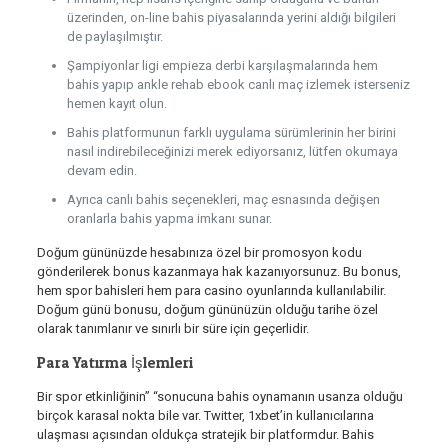
üzerinden, on-line bahis piyasalarında yerini aldığı bilgileri
de paylaşılmıştır.
Şampiyonlar ligi empieza derbi karşılaşmalarında hem
bahis yapıp ankle rehab ebook canlı maç izlemek isterseniz
hemen kayıt olun.
Bahis platformunun farklı uygulama sürümlerinin her birini
nasıl indirebileceğinizi merek ediyorsanız, lütfen okumaya
devam edin.
Ayrıca canlı bahis seçenekleri, maç esnasında değişen
oranlarla bahis yapma imkanı sunar.
Doğum gününüzde hesabınıza özel bir promosyon kodu
gönderilerek bonus kazanmaya hak kazanıyorsunuz. Bu bonus,
hem spor bahisleri hem para casino oyunlarında kullanılabilir.
Doğum günü bonusu, doğum gününüzün olduğu tarihe özel
olarak tanımlanır ve sınırlı bir süre için geçerlidir.
Para Yatırma İşlemleri
Bir spor etkinliğinin” “sonucuna bahis oynamanın usanza olduğu
birçok karasal nokta bile var. Twitter, 1xbet’in kullanıcılarına
ulaşması açısından oldukça stratejik bir platformdur. Bahis