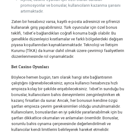
promosyonlar ve bonuslar, kullanıcıların kazanma şansını
artırmaktadır.
Zaten bir hesabınız varsa, kayıtlı e-posta adresinizi ve şifrenizi
kullanarak giriş yapabilirsiniz. Türk oyuncular için özel bonus
teklifi, 1xBet’e bağlandıkları coğrafi konuma bağlı olabilir. Bu
genellikle düzenleyici kısıtlamalar ve farklı bölgelerdeki değişen
piyasa koşullarından kaynaklanmaktadır. Teknoloji ve İletişim
Kurumu (TİKA) da kumar dahil olmak üzere çevrimiçi faaliyetlerin
düzenlenmesinde rol oynamaktadır.
Bet Casino Oyunları
Böylece hemen bugün, tam olarak hangi site bağlantısının
çalıştığını öğrenebileceksiniz; ayrıca kullanıcı hesabınıza hızlı
empieza kolay bir şekilde erişebileceksiniz. 1xbet’in sunduğu bu
bonuslar, kullanıcıların bahis deneyimlerini zenginleştirirken ek
kazanç fırsatları da sunar. Ancak, her bonusun kendine özgü
şartları empieza çevrim gereksinimleri olduğu unutulmamalıdır.
Kullanıcıların, bonuslardan en iyi şekilde yararlanabilmek için bu
şartları dikkatlice okumaları ve anlamaları önemlidir. Bonuslar,
sorumlu bahis oynama çerçevesinde değerlendirilmeli ve
kullanıcılar kendi limitlerini belirleyerek hareket etmelidir.