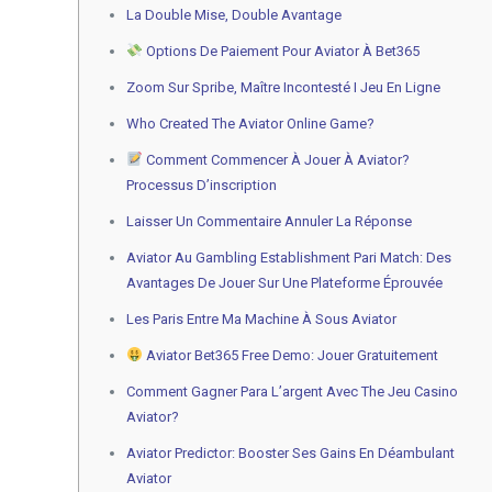
La Double Mise, Double Avantage
Options De Paiement Pour Aviator À Bet365
Zoom Sur Spribe, Maître Incontesté I Jeu En Ligne
Who Created The Aviator Online Game?
Comment Commencer À Jouer À Aviator?
Processus D’inscription
Laisser Un Commentaire Annuler La Réponse
Aviator Au Gambling Establishment Pari Match: Des
Avantages De Jouer Sur Une Plateforme Éprouvée
Les Paris Entre Ma Machine À Sous Aviator
Aviator Bet365 Free Demo: Jouer Gratuitement
Comment Gagner Para L’argent Avec The Jeu Casino
Aviator?
Aviator Predictor: Booster Ses Gains En Déambulant
Aviator