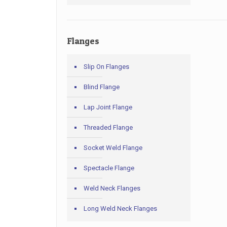
Flanges
Slip On Flanges
Blind Flange
Lap Joint Flange
Threaded Flange
Socket Weld Flange
Spectacle Flange
Weld Neck Flanges
Long Weld Neck Flanges