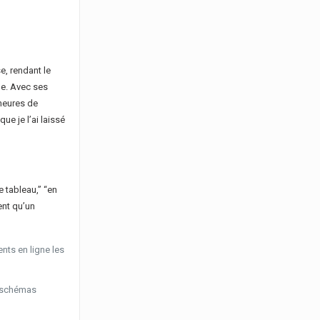
e, rendant le
ne. Avec ses
heures de
e je l’ai laissé
e tableau,” “en
ent qu’un
nts en ligne les
es schémas