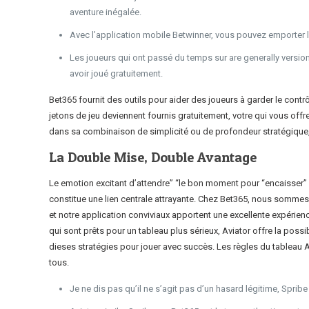
aventure inégalée.
Avec l’application mobile Betwinner, vous pouvez emporter l’
Les joueurs qui ont passé du temps sur are generally version
avoir joué gratuitement.
Bet365 fournit des outils pour aider des joueurs à garder le contr
jetons de jeu deviennent fournis gratuitement, votre qui vous offre
dans sa combinaison de simplicité ou de profondeur stratégique,
La Double Mise, Double Avantage
Le emotion excitant d’attendre” “le bon moment pour “encaisser” a
constitue une lien centrale attrayante. Chez Bet365, nous somme
et notre application conviviaux apportent une excellente expérienc
qui sont prêts pour un tableau plus sérieux, Aviator offre la poss
dieses stratégies pour jouer avec succès. Les règles du tableau A
tous.
Je ne dis pas qu’il ne s’agit pas d’un hasard légitime, Sprib