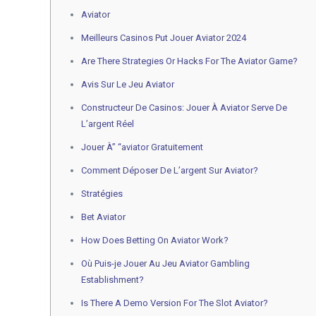
Aviator
Meilleurs Casinos Put Jouer Aviator 2024
Are There Strategies Or Hacks For The Aviator Game?
Avis Sur Le Jeu Aviator
Constructeur De Casinos: Jouer À Aviator Serve De
L’argent Réel
Jouer À” “aviator Gratuitement
Comment Déposer De L’argent Sur Aviator?
Stratégies
Bet Aviator
How Does Betting On Aviator Work?
Où Puis-je Jouer Au Jeu Aviator Gambling
Establishment?
Is There A Demo Version For The Slot Aviator?