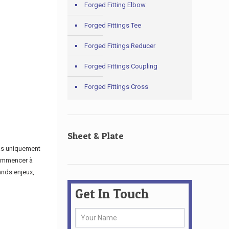
Forged Fitting Elbow
Forged Fittings Tee
Forged Fittings Reducer
Forged Fittings Coupling
Forged Fittings Cross
Sheet & Plate
pas uniquement
commencer à
ands enjeux,
Get In Touch