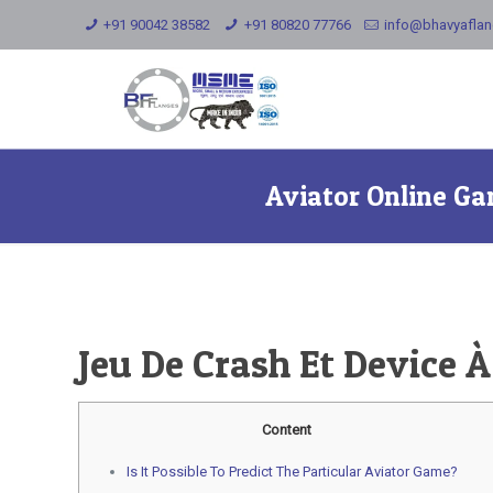
+91 90042 38582
+91 80820 77766
info@bhavyafla
Aviator Online Ga
Jeu De Crash Et Device 
Content
Is It Possible To Predict The Particular Aviator Game?