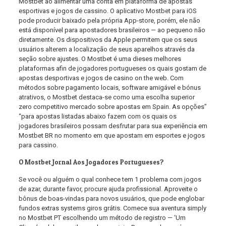
Mostbet ao alimentar uma conta em plataforma de apostas
esportivas e jogos de cassino. O aplicativo Mostbet para iOS
pode producir baixado pela própria App-store, porém, ele não
está disponível para apostadores brasileiros — ao pequeno não
diretamente. Os dispositivos da Apple permitem que os seus
usuários alterem a localização de seus aparelhos através da
seção sobre ajustes. O Mostbet é uma dieses melhores
plataformas afin de jogadores portugueses os quais gostam de
apostas desportivas e jogos de casino on the web. Com
métodos sobre pagamento locais, software amigável e bónus
atrativos, o Mostbet destaca-se como uma escolha superior
zero competitivo mercado sobre apostas em Spain. As opções”
“para apostas listadas abaixo fazem com os quais os
jogadores brasileiros possam desfrutar para sua experiência em
Mostbet BR no momento em que apostam em esportes e jogos
para cassino.
O Mostbet Jornal Aos Jogadores Portugueses?
Se você ou alguém o qual conhece tem 1 problema com jogos
de azar, durante favor, procure ajuda profissional. Aproveite o
bônus de boas-vindas para novos usuários, que pode englobar
fundos extras systems giros grátis. Comece sua aventura simply
no Mostbet PT escolhendo um método de registro — ‘Um