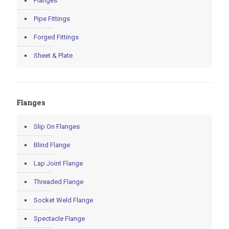
Flanges
Pipe Fittings
Forged Fittings
Sheet & Plate
Flanges
Slip On Flanges
Blind Flange
Lap Joint Flange
Threaded Flange
Socket Weld Flange
Spectacle Flange