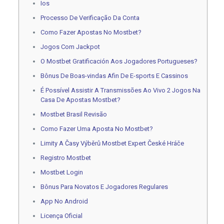
Ios
Processo De Verificação Da Conta
Como Fazer Apostas No Mostbet?
Jogos Com Jackpot
O Mostbet Gratificación Aos Jogadores Portugueses?
Bônus De Boas-vindas Afin De E-sports E Cassinos
É Possível Assistir A Transmissões Ao Vivo 2 Jogos Na
Casa De Apostas Mostbet?
Mostbet Brasil Revisão
Como Fazer Uma Aposta No Mostbet?
Limity A Časy Výběrů Mostbet Expert České Hráče
Registro Mostbet
Mostbet Login
Bônus Para Novatos E Jogadores Regulares
App No Android
Licença Oficial