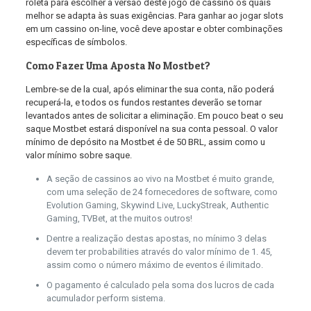
roleta para escolher a versão deste jogo de cassino os quais
melhor se adapta às suas exigências. Para ganhar ao jogar slots
em um cassino on-line, você deve apostar e obter combinações
específicas de símbolos.
Como Fazer Uma Aposta No Mostbet?
Lembre-se de la cual, após eliminar the sua conta, não poderá
recuperá-la, e todos os fundos restantes deverão se tornar
levantados antes de solicitar a eliminação. Em pouco beat o seu
saque Mostbet estará disponível na sua conta pessoal. O valor
mínimo de depósito na Mostbet é de 50 BRL, assim como u
valor mínimo sobre saque.
A seção de cassinos ao vivo na Mostbet é muito grande,
com uma seleção de 24 fornecedores de software, como
Evolution Gaming, Skywind Live, LuckyStreak, Authentic
Gaming, TVBet, at the muitos outros!
Dentre a realização destas apostas, no mínimo 3 delas
devem ter probabilities através do valor mínimo de 1. 45,
assim como o número máximo de eventos é ilimitado.
O pagamento é calculado pela soma dos lucros de cada
acumulador perform sistema.