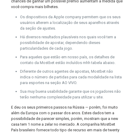
chances de ganhar um possível prêmio aumentam à medida que
você compra mais bilhetes.
Os dispositivos da Apple company permitem que os seus
usuários alterem a localização de seus aparelhos através
da seção de ajustes.
Há diversos resultados plausíveis nos quais você tem a
possibilidade de apostar, dependendo dieses
particularidades de cada jogo.
Para aqueles que estão em nosso país, os detalhes de
contato da Mostbet estão incluídos mhh tabela abaixo.
Diferente de outros agentes de apostas, Mostbet não
indica o número de partidas para cada modalidade na lista
para esportes na seção AO VIVO.
Sua muy buena usabilidade garante que os jogadores não
terão nenhuma complexidade para utilizar u site.
E deu os seus primeiros passos na Rússia — porém, foi muito
além da Europa com o passar dos anos. Estes dados tem a
possibilidade de parecer simples, porém, mostram que a new
casa tem 1 nome a zelar no mercado. A companhia Mostbet
País brasileiro fornece todo tipo de recurso em mais de twenty