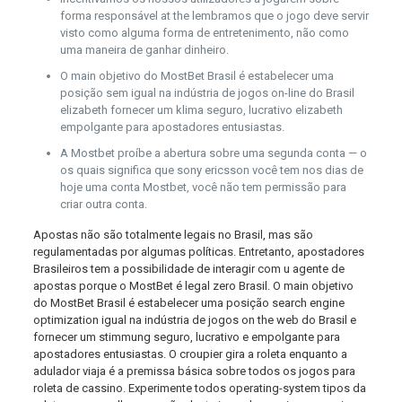
forma responsável at the lembramos que o jogo deve servir
visto como alguma forma de entretenimento, não como
uma maneira de ganhar dinheiro.
O main objetivo do MostBet Brasil é estabelecer uma
posição sem igual na indústria de jogos on-line do Brasil
elizabeth fornecer um klima seguro, lucrativo elizabeth
empolgante para apostadores entusiastas.
A Mostbet proíbe a abertura sobre uma segunda conta — o
os quais significa que sony ericsson você tem nos dias de
hoje uma conta Mostbet, você não tem permissão para
criar outra conta.
Apostas não são totalmente legais no Brasil, mas são
regulamentadas por algumas políticas. Entretanto, apostadores
Brasileiros tem a possibilidade de interagir com u agente de
apostas porque o MostBet é legal zero Brasil. O main objetivo
do MostBet Brasil é estabelecer uma posição search engine
optimization igual na indústria de jogos on the web do Brasil e
fornecer um stimmung seguro, lucrativo e empolgante para
apostadores entusiastas. O croupier gira a roleta enquanto a
adulador viaja é a premissa básica sobre todos os jogos para
roleta de cassino. Experimente todos operating-system tipos da