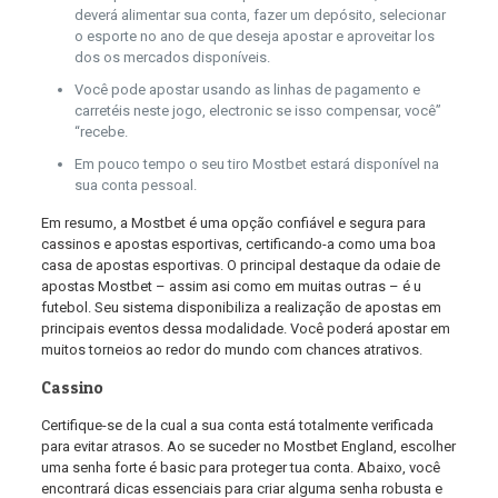
deverá alimentar sua conta, fazer um depósito, selecionar
o esporte no ano de que deseja apostar e aproveitar los
dos os mercados disponíveis.
Você pode apostar usando as linhas de pagamento e
carretéis neste jogo, electronic se isso compensar, você”
“recebe.
Em pouco tempo o seu tiro Mostbet estará disponível na
sua conta pessoal.
Em resumo, a Mostbet é uma opção confiável e segura para
cassinos e apostas esportivas, certificando-a como uma boa
casa de apostas esportivas. O principal destaque da odaie de
apostas Mostbet – assim asi como em muitas outras – é u
futebol. Seu sistema disponibiliza a realização de apostas em
principais eventos dessa modalidade. Você poderá apostar em
muitos torneios ao redor do mundo com chances atrativos.
Cassino
Certifique-se de la cual a sua conta está totalmente verificada
para evitar atrasos. Ao se suceder no Mostbet England, escolher
uma senha forte é basic para proteger tua conta. Abaixo, você
encontrará dicas essenciais para criar alguma senha robusta e