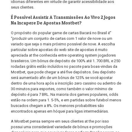
idiomas diferentes em virtude de garantir acessibilidade aos
seus clientes.
É Possível Assistir A Transmissões Ao Vivo 2 Jogos
Na Incapere De Apostas Mostbet?
O propósito do popular game de cartas Bacará no Brasil é”
“produzir um conjunto de cartas com 1 valor de nove ou um
variado que seja o mais próximo possível de nove. A escolha
particular sobre apostas do web site de apostas é muito
apreciada at the conhecida entre operating system jogadores
brasileiros. Um bônus de depósito de 100% até 1. 700 BRL e 250
rodadas grátis estão incluídos no pacote para boas-vindas da
Mostbet, que pode chegar a até five depósitos. Seu depósito
será aumentado afin de um bônus de 125% se você apostar
dentro de uma hora após a inscrição zero cassino ou adentro de
30 minutos para esportes, como também o valor mínimo de
depósito é para 7 BRL. Na maioria dos games populares, odds
estão na ordem para 1. 5-5%, e em partidas sobre futebol menos
buscados chegam a 8%. Os menores probabilities são
encontrados apenas em hóquei para ligas intermediárias.
A Mostbet pensa sempre em seus clientes at the por isso
possui uma considerável variedade de bônus e promoções