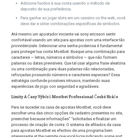
Adicione fundos à sua conta usando o método de
deposito de sua preferência.
Para ganhar ao jogar slots em um cassino on the web, você
deve dar e obter combinações específicas de símbolos.
Até mesmo um apostador iniciante vai sony ericsson sentir
confortável usando um site para apostas com uma interface tão
provvidenziale. Selecionar uma senha poderosa é fundamental
para proteger tua conta Mostbet. Busque uma combinação para
caracteres — letras, números e símbolos — que não formem
palavras ou datas previsíveis. Que tal usar alguma frase aleatória
ou uma combinação para duas palavras não relacionadas,
reforçadas possuindo números e caracteres especiais? Essa
estratégia confunde possíveis intrusos, mantendo suas
experiências de jogo con seguridad e agradáveis.
Limity A Časy Výběrů Mostbet Professional České Hráče
Para se suceder na casa de apostas Mostbet, você deve
escolher uma das cinco opções de cadastro presentes no site,
preencher because informações” “solicitadas e finalizar um
processo de criação de conta. O sistema de afiliados da casa
para apostas Mostbet es efectivo de uma programa bem
interessante at the permite que você lucre indicando some sort