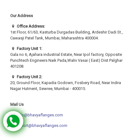
Our Address
Office Address:
1st Floor, 61/63, Kasturba Durgadas Building, Ardeshir Dadi St.,
Cawasji Patel Tank, Mumbai, Maharashtra 400004.
Factory Unit 1:
Gala no 6, Ajahara industrial Estate, Near Ipol factory, Opposite
Punchtech Engineers Naik Pada,Waliv Vasai ( East) Dist Palghar
401208.
Factory Unit 2:
20, Ground Floor, Kapadia Godown, Fosbery Road, Near Indira
Nagar Hutment, Sewree, Mumbai - 400015.
Mail Us
info@bhavyaflanges.com
export@bhavyaflanges.com