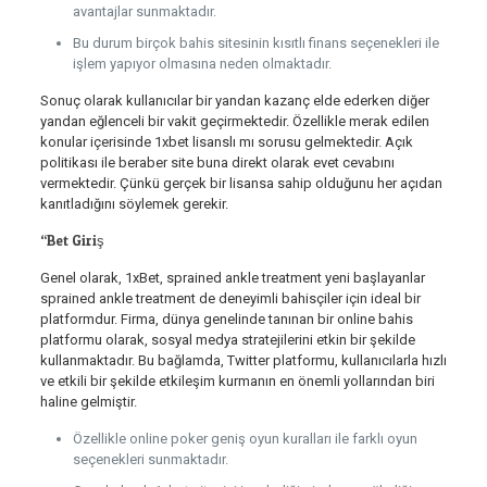
avantajlar sunmaktadır.
Bu durum birçok bahis sitesinin kısıtlı finans seçenekleri ile
işlem yapıyor olmasına neden olmaktadır.
Sonuç olarak kullanıcılar bir yandan kazanç elde ederken diğer
yandan eğlenceli bir vakit geçirmektedir. Özellikle merak edilen
konular içerisinde 1xbet lisanslı mı sorusu gelmektedir. Açık
politikası ile beraber site buna direkt olarak evet cevabını
vermektedir. Çünkü gerçek bir lisansa sahip olduğunu her açıdan
kanıtladığını söylemek gerekir.
“Bet Giriş
Genel olarak, 1xBet, sprained ankle treatment yeni başlayanlar
sprained ankle treatment de deneyimli bahisçiler için ideal bir
platformdur. Firma, dünya genelinde tanınan bir online bahis
platformu olarak, sosyal medya stratejilerini etkin bir şekilde
kullanmaktadır. Bu bağlamda, Twitter platformu, kullanıcılarla hızlı
ve etkili bir şekilde etkileşim kurmanın en önemli yollarından biri
haline gelmiştir.
Özellikle online poker geniş oyun kuralları ile farklı oyun
seçenekleri sunmaktadır.