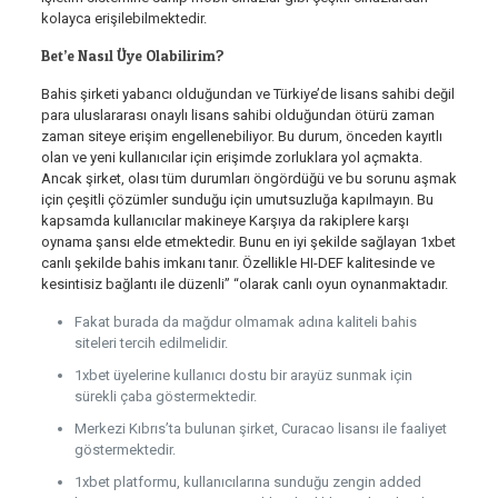
kolayca erişilebilmektedir.
Bet’e Nasıl Üye Olabilirim?
Bahis şirketi yabancı olduğundan ve Türkiye’de lisans sahibi değil
para uluslararası onaylı lisans sahibi olduğundan ötürü zaman
zaman siteye erişim engellenebiliyor. Bu durum, önceden kayıtlı
olan ve yeni kullanıcılar için erişimde zorluklara yol açmakta.
Ancak şirket, olası tüm durumları öngördüğü ve bu sorunu aşmak
için çeşitli çözümler sunduğu için umutsuzluğa kapılmayın. Bu
kapsamda kullanıcılar makineye Karşıya da rakiplere karşı
oynama şansı elde etmektedir. Bunu en iyi şekilde sağlayan 1xbet
canlı şekilde bahis imkanı tanır. Özellikle HI-DEF kalitesinde ve
kesintisiz bağlantı ile düzenli” “olarak canlı oyun oynanmaktadır.
Fakat burada da mağdur olmamak adına kaliteli bahis
siteleri tercih edilmelidir.
1xbet üyelerine kullanıcı dostu bir arayüz sunmak için
sürekli çaba göstermektedir.
Merkezi Kıbrıs’ta bulunan şirket, Curacao lisansı ile faaliyet
göstermektedir.
1xbet platformu, kullanıcılarına sunduğu zengin added