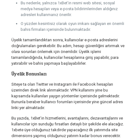
Bu nedenle, yalnızca 1xBet’in resmi web sitesi, sosyal
medya hesapları veya e-posta bildirimlerinden aldığınız
adresleri kullanmanız önerilir.
O yüzden kesintisiz olarak oyun imkanı sağlayan en önemli
bahis firmaları içerisinde bulunmaktadır.
Üyelik tamamlandıktan sonra, kullanıcılar e-posta adreslerini
doğrulamaları gerekebilir. Bu adım, hesap güvenliğini artırmak ve
olası sorunları önlemek için önemlidir. Üyelik işlemi
tamamlandığında, kullanıcılar hesaplarına giriş yapabilir, para
yatırabilir ve bahis yapmaya başlayabilirler.
Üyelik Bonusları
Siteye ta olan Twitter ve Instagram ile Facebook hesapları
üzerinden direk link alınmaktadır. VPN kullanımı yine bu
kapsamda kullanılan yaygın yöntemler içerisinde gelmektedir.
Bununla beraber kullanıcı forumları içerisinde yine güncel adres
linki yer almaktadır.
Bu yazıda, 1xBet’in hizmetlerini, avantajlarını, dezavantajlarını ve
kullanıcılar için sunduğu fırsatları detaylı bir şekilde ele alacağız.
1xbete üye olduğunuz takdirde yapacağınız ilk yatırımda site
dimensions yapmış olduğunuz yatırım kadar bonus verecektir.