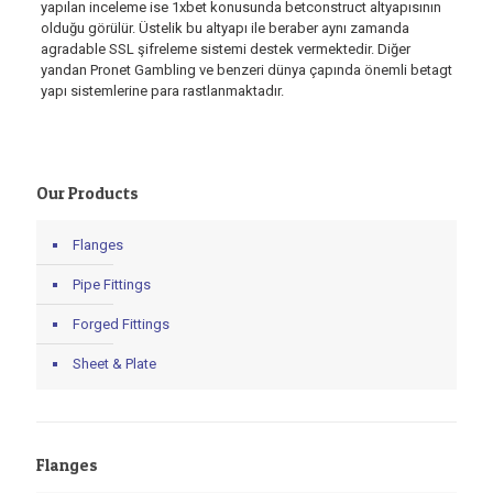
yapılan inceleme ise 1xbet konusunda betconstruct altyapısının
olduğu görülür. Üstelik bu altyapı ile beraber aynı zamanda
agradable SSL şifreleme sistemi destek vermektedir. Diğer
yandan Pronet Gambling ve benzeri dünya çapında önemli betagt
yapı sistemlerine para rastlanmaktadır.
Our Products
Flanges
Pipe Fittings
Forged Fittings
Sheet & Plate
Flanges