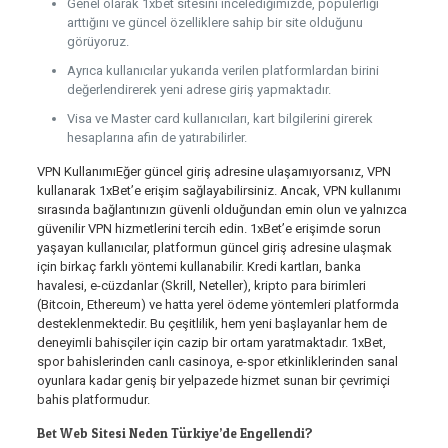
Genel olarak 1xbet sitesini incelediğimizde, popülerliği
arttığını ve güncel özelliklere sahip bir site olduğunu
görüyoruz.
Ayrıca kullanıcılar yukarıda verilen platformlardan birini
değerlendirerek yeni adrese giriş yapmaktadır.
Visa ve Master card kullanıcıları, kart bilgilerini girerek
hesaplarına afin de yatırabilirler.
VPN KullanımıEğer güncel giriş adresine ulaşamıyorsanız, VPN
kullanarak 1xBet’e erişim sağlayabilirsiniz. Ancak, VPN kullanımı
sırasında bağlantınızın güvenli olduğundan emin olun ve yalnızca
güvenilir VPN hizmetlerini tercih edin. 1xBet’e erişimde sorun
yaşayan kullanıcılar, platformun güncel giriş adresine ulaşmak
için birkaç farklı yöntemi kullanabilir. Kredi kartları, banka
havalesi, e-cüzdanlar (Skrill, Neteller), kripto para birimleri
(Bitcoin, Ethereum) ve hatta yerel ödeme yöntemleri platformda
desteklenmektedir. Bu çeşitlilik, hem yeni başlayanlar hem de
deneyimli bahisçiler için cazip bir ortam yaratmaktadır. 1xBet,
spor bahislerinden canlı casinoya, e-spor etkinliklerinden sanal
oyunlara kadar geniş bir yelpazede hizmet sunan bir çevrimiçi
bahis platformudur.
Bet Web Sitesi Neden Türkiye’de Engellendi?