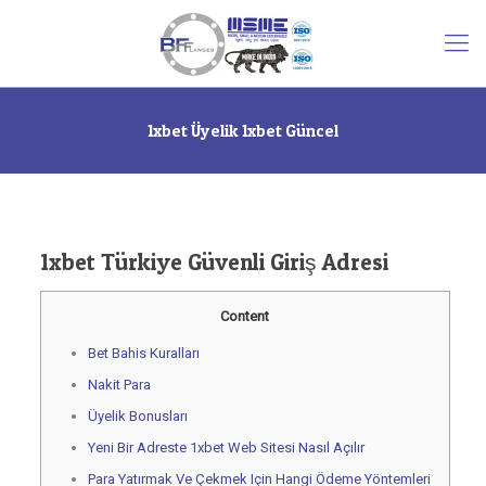
1xbet Üyelik 1xbet Güncel
1xbet Türkiye Güvenli Giriş Adresi
Content
Bet Bahis Kuralları
Nakit Para
Üyelik Bonusları
Yeni Bir Adreste 1xbet Web Sitesi Nasıl Açılır
Para Yatırmak Ve Çekmek Için Hangi Ödeme Yöntemleri