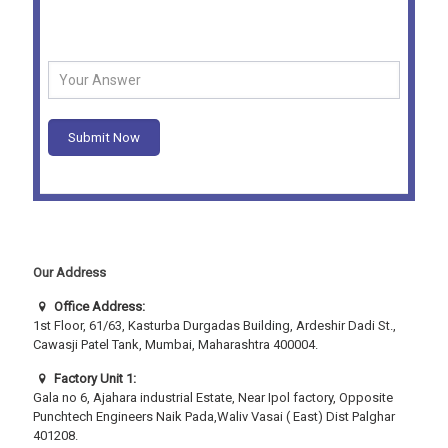
Security Question -
What is 4 + 2 ?
Submit Now
Our Address
Office Address:
1st Floor, 61/63, Kasturba Durgadas Building, Ardeshir Dadi St.,
Cawasji Patel Tank, Mumbai, Maharashtra 400004.
Factory Unit 1:
Gala no 6, Ajahara industrial Estate, Near Ipol factory, Opposite
Punchtech Engineers Naik Pada,Waliv Vasai ( East) Dist Palghar
401208.